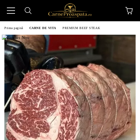
Prima pagină
CARNE DE VITA
PREMIUM BEEF STEAK
N