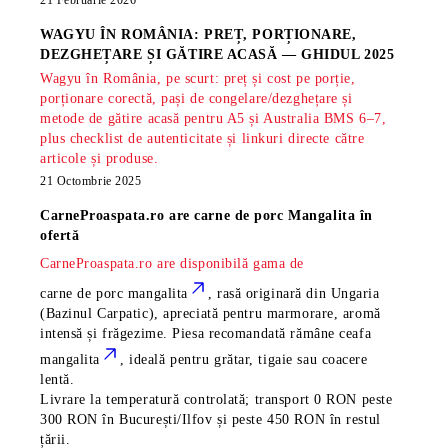
21 Februarie 2026
WAGYU ÎN ROMÂNIA: PREȚ, PORȚIONARE,
DEZGHEȚARE ȘI GĂTIRE ACASĂ — GHIDUL 2025
Wagyu în România, pe scurt: preț și cost pe porție,
porționare corectă, pași de congelare/dezghețare și
metode de gătire acasă pentru A5 și Australia BMS 6–7,
plus checklist de autenticitate și linkuri directe către
articole și produse.
21 Octombrie 2025
CarneProaspata.ro are
carne de porc Mangalita
în
ofertă
CarneProaspata.ro are disponibilă gama de
carne de porc mangalita
, rasă
originară din Ungaria
(Bazinul Carpatic), apreciată pentru marmorare, aromă
intensă și frăgezime. Piesa recomandată rămâne
ceafa
mangalita
, ideală pentru grătar, tigaie sau coacere
lentă.
Livrare la temperatură controlată; transport 0 RON peste
300 RON în București/Ilfov și peste 450 RON în restul
țării.