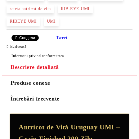
reteta antricot de vita
RIB-EYE UMI
RIBEYE UMI
UMI
Tweet
Сподели
Evaluează
Informatii privind conformitatea
Descriere detaliată
Produse conexe
Întrebări frecvente
Antricot de Vită Uruguay UMI –
Grain-Finished 200 Zile