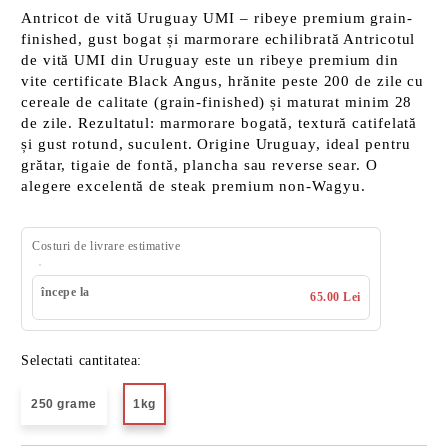
Antricot de vită Uruguay UMI – ribeye premium grain-
finished, gust bogat și marmorare echilibrată Antricotul
de vită UMI din Uruguay este un ribeye premium din
vite certificate Black Angus, hrănite peste 200 de zile cu
cereale de calitate (grain-finished) și maturat minim 28
de zile. Rezultatul: marmorare bogată, textură catifelată
și gust rotund, suculent. Origine Uruguay, ideal pentru
grătar, tigaie de fontă, plancha sau reverse sear. O
alegere excelentă de steak premium non-Wagyu.
Costuri de livrare estimative
începe la
65.00 Lei
Selectati cantitatea:
250 grame
1kg