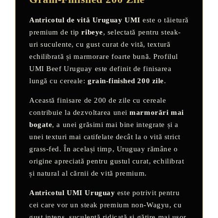
Antricotul de vită Uruguay UMI
este o tăietură
premium de tip
ribeye
, selectată pentru steak-
uri suculente, cu gust curat de vită, textură
echilibrată și marmorare foarte bună. Profilul
UMI Beef Uruguay este definit de finisarea
lungă cu cereale:
grain-finished 200 zile
.
Această finisare de 200 de zile cu cereale
contribuie la dezvoltarea unei
marmorări mai
bogate
, a unei grăsimi mai bine integrate și a
unei texturi mai catifelate decât la o vită strict
grass-fed. În același timp, Uruguay rămâne o
origine apreciată pentru gustul curat, echilibrat
și natural al cărnii de vită premium.
Antricotul UMI Uruguay
este potrivit pentru
cei care vor un steak premium non-Wagyu, cu
gust intens, suculență ridicată și gătire mai ușor