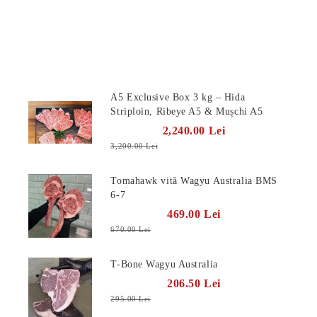
Produse Noi
A5 Exclusive Box 3 kg – Hida
Striploin, Ribeye A5 & Mușchi A5
2,240.00 Lei
3,200.00 Lei
Tomahawk vită Wagyu Australia BMS
6-7
469.00 Lei
670.00 Lei
T-Bone Wagyu Australia
206.50 Lei
295.00 Lei