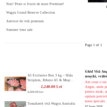
Nou! Peste si fructe de mare Premium!
Wagyu Grand Reserve Collection
Antricot de vită premium
Summer time sale
Page 1 of 1
Produse Noi
Știri
Ghid Vită Ang
A5 Exclusive Box 3 kg – Hida
mușchi, vrăbi
Striploin, Ribeye A5 & Mușchi
Am creat o sec
A5
2,240.00 Lei
Angus, unde po
pentru steak, a
3,200.00 Lei
opțiuni potrivi
mese speciale.
Tomahawk vită Wagyu Australia
07 Iunie 2026