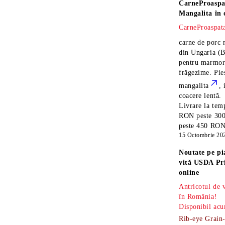
CarneProaspa
Mangalita
în 
CarneProaspata
carne de porc 
din Ungaria
(B
pentru marmora
frăgezime. Pi
mangalita
, 
coacere lentă.
Livrare la temp
RON peste 300
peste 450 RON î
15 Octombrie 20
Noutate pe pi
vită USDA Pr
online
Antricotul de
în România!
Disponibil acu
Rib-eye Grain