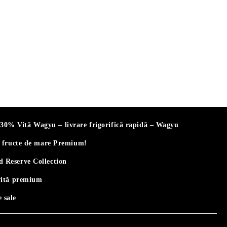
% Vită Wagyu – livrare frigorifică rapidă – Wagyu
i fructe de mare Premium!
 Reserve Collection
vită premium
 sale