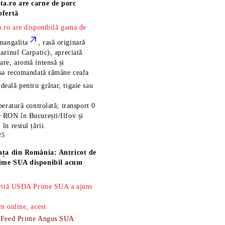
ta.ro are
carne de porc
ofertă
.ro are disponibilă gama de
mangalita
, rasă
originară
azinul Carpatic), apreciată
re, aromă intensă și
esa recomandată rămâne
ceafa
ideală pentru grătar, tigaie sau
eratură controlată; transport 0
 RON în București/Ilfov și
n restul țării.
25
ața din România: Antricot de
ime SUA disponibil acum
 vită USDA Prime SUA a ajuns
m online, acest
-Feed Prime Angus SUA