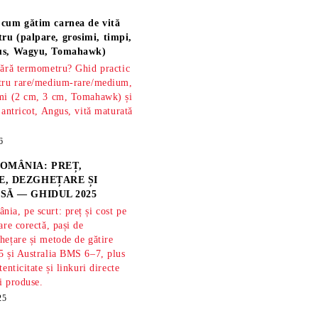
 cum gătim carnea de vită
ru (palpare, grosimi, timpi,
gus, Wagyu, Tomahawk)
fără termometru? Ghid practic
ntru rare/medium-rare/medium,
imi (2 cm, 3 cm, Tomahawk) și
 antricot, Angus, vită maturată
6
OMÂNIA: PREȚ,
, DEZGHEȚARE ȘI
SĂ — GHIDUL 2025
ia, pe scurt: preț și cost pe
are corectă, pași de
hețare și metode de gătire
5 și Australia BMS 6–7, plus
tenticitate și linkuri directe
și produse.
25