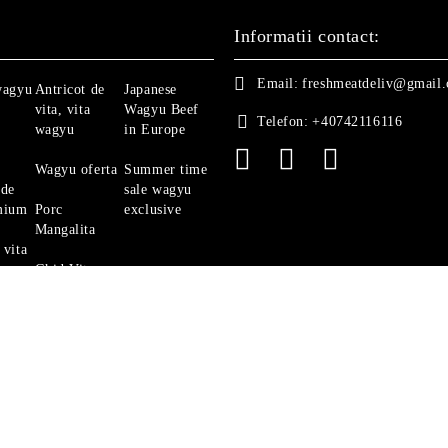
Informatii contact:
Email:
freshmeatdeliv@gmail
wagyu
Antricot de
Japanese
vita, vita
Wagyu Beef
Telefon:
+40742116116
wagyu
in Europe
Wagyu oferta
Summer time
 de
sale wagyu
mium
Porc
exclusive
Mangalita
 vita
Ghid Vita
Angus
politica de confidentialitate