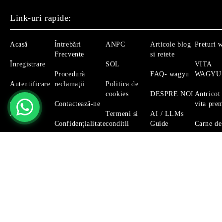
Link-uri rapide:
Acasă
Întrebări
ANPC
Articole blog
Preturi 
Frecvente
si retete
Înregistrare
SOL
VITA
Procedură
FAQ- wagyu
WAGYU
Autentificare
reclamaţii
Politica de
cookies
DESPRE NOI
Antricot
Căutare
Contactează-ne
vita pre
Avansată
Termeni si
AI / LLMs
Confidențialitate
conditii
Guide
Carne de
Magazinul nostru respecta 100% prevederile GDPR.
Citeste 
GDPR