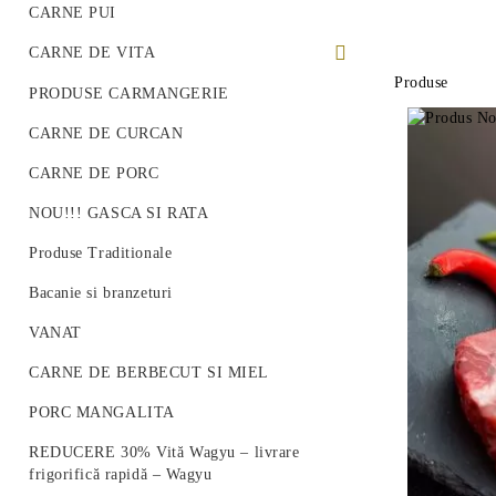
CARNE PUI
CARNE DE VITA
Produse
PREMIUM BEEF STEAK
PRODUSE CARMANGERIE
VITA ROMANEASCA
CARNE DE CURCAN
VITA WAGYU
CARNE DE PORC
Vită Angus Premium
NOU!!! GASCA SI RATA
Produse Traditionale
Bacanie si branzeturi
VANAT
CARNE DE BERBECUT SI MIEL
PORC MANGALITA
REDUCERE 30% Vită Wagyu – livrare
frigorifică rapidă – Wagyu