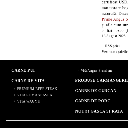
certificat USD
marmorare boga
naturală. Desc
Prime Angus 
și află cum sun
calitate excepț
13 August 2025
RSS știri
Vezi toate știrile
CARNE PUI
Vită Angus Premium
PRODUSE CARMANGERI
CARNE DE VITA
PREMIUM BEEF STEAK
CARNE DE CURCAN
VITA ROMANEASCA
CARNE DE PORC
VITA WAGYU
NOU!!! GASCA SI RATA