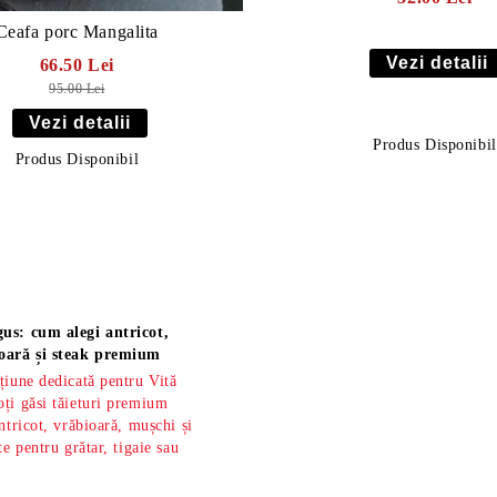
Ceafa porc Mangalita
Vezi detalii
66.50 Lei
95.00 Lei
Vezi detalii
Produs Disponibil
Produs Disponibil
us: cum alegi antricot,
oară și steak premium
țiune dedicată pentru Vită
ți găsi tăieturi premium
ntricot, vrăbioară, mușchi și
te pentru grătar, tigaie sau