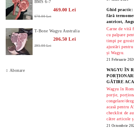
BMS 6-7
469.00 Lei
Ghid practic:
fără termomet
670.00 Lei
antricot, An
Carne de vită 
T-Bone Wagyu Australia
cu palpare pe
206.50 Lei
timpi pe gros
295.00 Lei
ajustări pentru
și Wagyu.
21 Februarie 202
WAGYU ÎN R
Abonare
PORȚIONARE
GĂTIRE ACA
Wagyu în Român
porție, porțion
congelare/dezg
acasă pentru A
checklist de au
către articole 
21 Octombrie 20