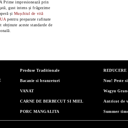
A Prime impresionează prin
tă, gust intens și frăgezime
operă și
Mușchiul de vită
SUA
pentru preparate rafinate
t obținute aceste standarde de
ională.
Produse Traditionale
REDUCERE 30
E
Bacanie si branzeturi
Nou! Peste s
VANAT
Wagyu Grand
CARNE DE BERBECUT SI MIEL
Antricot de 
PORC MANGALITA
Summer time