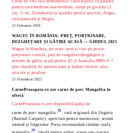
Carne de vită fără termometru? Ghid practic cu palpare
pentru rare/medium-rare/medium, timpi pe grosimi (2
cm, 3 cm, Tomahawk) și ajustări pentru antricot, Angus,
vită maturată și Wagyu.
21 Februarie 2026
WAGYU ÎN ROMÂNIA: PREȚ, PORȚIONARE,
DEZGHEȚARE ȘI GĂTIRE ACASĂ — GHIDUL 2025
Wagyu în România, pe scurt: preț și cost pe porție,
porționare corectă, pași de congelare/dezghețare și
metode de gătire acasă pentru A5 și Australia BMS 6–7,
plus checklist de autenticitate și linkuri directe către
articole și produse.
21 Octombrie 2025
CarneProaspata.ro are
carne de porc Mangalita
în
ofertă
CarneProaspata.ro are disponibilă gama de
carne de porc mangalita
, rasă
originară din Ungaria
(Bazinul Carpatic), apreciată pentru marmorare, aromă
intensă și frăgezime. Piesa recomandată rămâne
ceafa
mangalita
, ideală pentru grătar, tigaie sau coacere