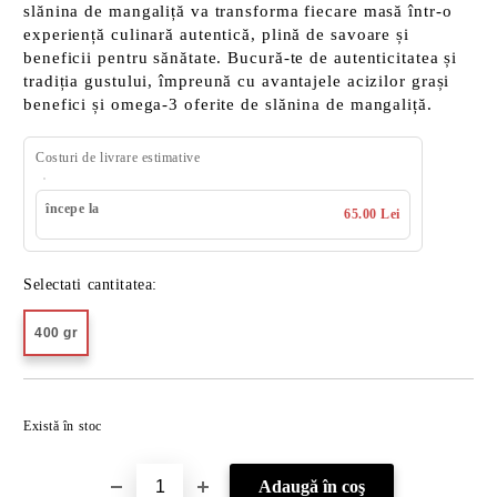
slănina de mangaliță va transforma fiecare masă într-o
experiență culinară autentică, plină de savoare și
beneficii pentru sănătate. Bucură-te de autenticitatea și
tradiția gustului, împreună cu avantajele acizilor grași
benefici și omega-3 oferite de slănina de mangaliță.
Costuri de livrare estimative
începe la
65.00 Lei
Selectati cantitatea:
400 gr
Îmi doresc
Există în stoc