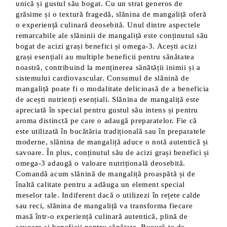
unică și gustul său bogat. Cu un strat generos de
grăsime și o textură fragedă, slănina de mangaliță oferă
o experiență culinară deosebită. Unul dintre aspectele
remarcabile ale slăninii de mangaliță este conținutul său
bogat de acizi grași benefici și omega-3. Acești acizi
grași esențiali au multiple beneficii pentru sănătatea
noastră, contribuind la menținerea sănătății inimii și a
sistemului cardiovascular. Consumul de slănină de
mangaliță poate fi o modalitate delicioasă de a beneficia
de acești nutrienți esențiali. Slănina de mangaliță este
apreciată în special pentru gustul său intens și pentru
aroma distinctă pe care o adaugă preparatelor. Fie că
este utilizată în bucătăria tradițională sau în preparatele
moderne, slănina de mangaliță aduce o notă autentică și
savoare. În plus, conținutul său de acizi grași benefici și
omega-3 adaugă o valoare nutrițională deosebită.
Comandă acum slănină de mangaliță proaspătă și de
înaltă calitate pentru a adăuga un element special
meselor tale. Indiferent dacă o utilizezi în rețete calde
sau reci, slănina de mangaliță va transforma fiecare
masă într-o experiență culinară autentică, plină de