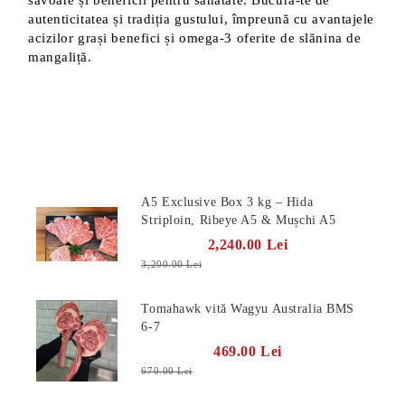
savoare și beneficii pentru sănătate. Bucură-te de
autenticitatea și tradiția gustului, împreună cu avantajele
acizilor grași benefici și omega-3 oferite de slănina de
mangaliță.
Produse Noi
A5 Exclusive Box 3 kg – Hida
Striploin, Ribeye A5 & Mușchi A5
2,240.00 Lei
3,200.00 Lei
Tomahawk vită Wagyu Australia BMS
6-7
469.00 Lei
670.00 Lei