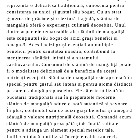
reprezintă o delicatesă tradițională, cunoscută pentru
consistența sa unică și gustul său bogat. Cu un strat
generos de grăsime și o textură fragedă, slănina de
mangaliță oferă o experiență culinară deosebită. Unul
dintre aspectele remarcabile ale slăninii de mangaliță
este conținutul său bogat de acizi grași benefici și
omega-3. Acești acizi grași esențiali au multiple
beneficii pentru sănătatea noastră, contribuind la
menținerea sănătății inimii și a sistemului
cardiovascular. Consumul de slănină de mangaliță poate
fi o modalitate delicioasă de a beneficia de acești
nutrienți esențiali. Slănina de mangaliță este apreciată în
special pentru gustul său intens și pentru aroma distinctă
pe care o adaugă preparatelor. Fie că este utilizată în
bucătăria tradițională sau în preparatele moderne,
slănina de mangaliță aduce o notă autentică și savoare.
În plus, conținutul său de acizi grași benefici și omega-3
adaugă o valoare nutrițională deosebită. Comandă acum
slănină de mangaliță proaspătă și de înaltă calitate
pentru a adăuga un element special meselor tale.
Indiferent dacă o utilizezi în rețete calde sau reci,