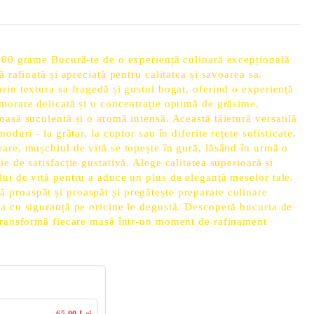
 200 grame Bucură-te de o experiență culinară excepțională
ă rafinată și apreciată pentru calitatea și savoarea sa.
rin textura sa fragedă și gustul bogat, oferind o experiență
morare delicată și o concentrație optimă de grăsime,
oasă suculentă și o aromă intensă. Această tăietură versatilă
oduri - la grătar, la cuptor sau în diferite rețete sofisticate.
are, mușchiul de vită se topește în gură, lăsând în urmă o
e de satisfacție gustativă. Alege calitatea superioară și
ui de vită pentru a aduce un plus de eleganță meselor tale.
proaspăt și proaspăt și pregătește preparate culinare
a cu siguranță pe oricine le degustă. Descoperă bucuria de
 transformă fiecare masă într-un moment de rafinament