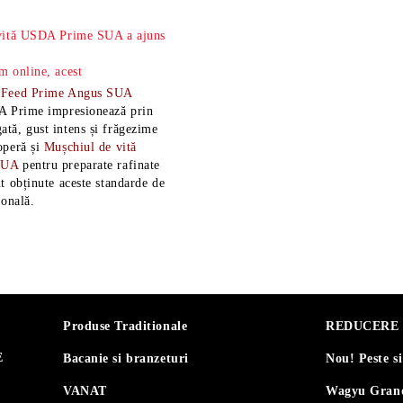
 vită USDA Prime SUA a ajuns
m online, acest
-Feed Prime Angus SUA
A Prime impresionează prin
tă, gust intens și frăgezime
operă și
Mușchiul de vită
SUA
pentru preparate rafinate
t obținute aceste standarde de
ională.
Produse Traditionale
REDUCERE 30
E
Bacanie si branzeturi
Nou! Peste s
VANAT
Wagyu Grand