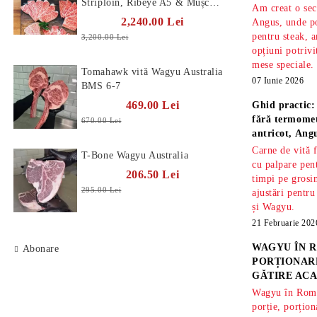
Striploin, Ribeye A5 & Mușchi
Am creat o sec
A5
2,240.00 Lei
Angus, unde po
pentru steak, a
3,200.00 Lei
opțiuni potrivi
mese speciale.
Tomahawk vită Wagyu Australia
07 Iunie 2026
BMS 6-7
469.00 Lei
Ghid practic:
fără termomet
670.00 Lei
antricot, An
Carne de vită 
T-Bone Wagyu Australia
cu palpare pe
206.50 Lei
timpi pe gros
295.00 Lei
ajustări pentru
și Wagyu.
21 Februarie 202
WAGYU ÎN R
Abonare
PORȚIONARE
GĂTIRE ACA
Wagyu în Român
porție, porțion