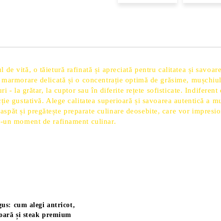
de vită, o tăietură rafinată și apreciată pentru calitatea și savoar
o marmorare delicată și o concentrație optimă de grăsime, mușchiul
i - la grătar, la cuptor sau în diferite rețete sofisticate. Indifere
ție gustativă. Alege calitatea superioară și savoarea autentică a m
spăt și pregătește preparate culinare deosebite, care vor impresio
tr-un moment de rafinament culinar.
us: cum alegi antricot,
oară și steak premium