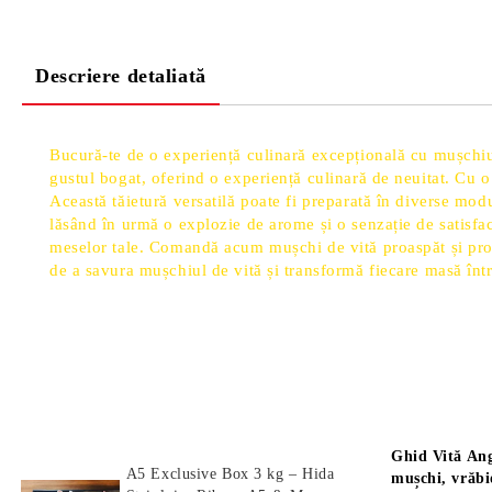
Descriere detaliată
Bucură-te de o experiență culinară excepțională cu mușchiul 
gustul bogat, oferind o experiență culinară de neuitat. Cu 
Această tăietură versatilă poate fi preparată în diverse modur
lăsând în urmă o explozie de arome și o senzație de satisfac
meselor tale. Comandă acum mușchi de vită proaspăt și proa
de a savura mușchiul de vită și transformă fiecare masă în
Produse Noi
Știri
Ghid Vită Ang
A5 Exclusive Box 3 kg – Hida
mușchi, vrăbi