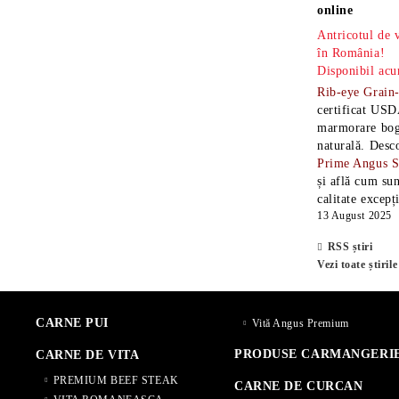
online
Antricotul de
în România!
Disponibil acu
Rib-eye Grain
certificat USD
marmorare boga
naturală. Desc
Prime Angus 
și află cum sun
calitate excepț
13 August 2025
RSS știri
Vezi toate știrile
CARNE PUI
Vită Angus Premium
PRODUSE CARMANGERI
CARNE DE VITA
PREMIUM BEEF STEAK
CARNE DE CURCAN