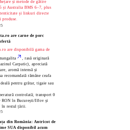
hețare și metode de gătire
5 și Australia BMS 6–7, plus
tenticitate și linkuri directe
și produse.
25
ta.ro are
carne de porc
ofertă
.ro are disponibilă gama de
mangalita
, rasă
originară
azinul Carpatic), apreciată
re, aromă intensă și
esa recomandată rămâne
ceafa
ideală pentru grătar, tigaie sau
eratură controlată; transport 0
 RON în București/Ilfov și
n restul țării.
25
ața din România: Antricot de
ime SUA disponibil acum