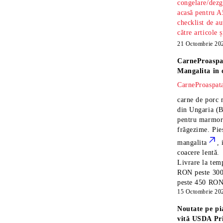
congelare/dezg
acasă pentru A
checklist de au
către articole 
21 Octombrie 20
CarneProaspa
Mangalita
în 
CarneProaspata
carne de porc 
din Ungaria
(B
pentru marmora
frăgezime. Pi
mangalita
, 
coacere lentă.
Livrare la temp
RON peste 300
peste 450 RON î
15 Octombrie 20
Noutate pe pi
vită USDA Pr