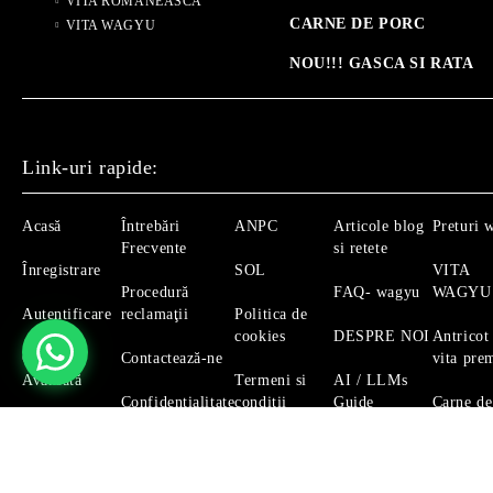
VITA ROMANEASCA
CARNE DE PORC
VITA WAGYU
NOU!!! GASCA SI RATA
Link-uri rapide:
Acasă
Întrebări
ANPC
Articole blog
Preturi 
Frecvente
si retete
Înregistrare
SOL
VITA
Procedură
FAQ- wagyu
WAGYU
Autentificare
reclamaţii
Politica de
cookies
DESPRE NOI
Antricot
Căutare
Contactează-ne
vita pre
Avansată
Termeni si
AI / LLMs
Confidențialitate
conditii
Guide
Carne de