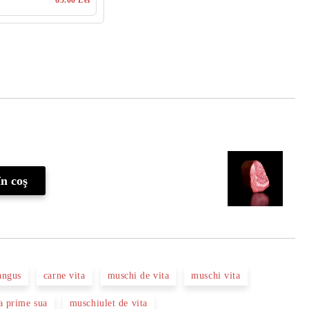
65.00 Lei
Îmi doresc
angus
carne vita
muschi de vita
muschi vita
a prime sua
muschiulet de vita