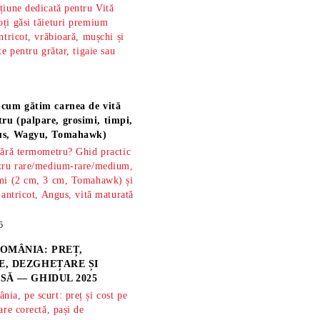
țiune dedicată pentru Vită
ți găsi tăieturi premium
ntricot, vrăbioară, mușchi și
te pentru grătar, tigaie sau
 cum gătim carnea de vită
ru (palpare, grosimi, timpi,
gus, Wagyu, Tomahawk)
fără termometru? Ghid practic
ntru rare/medium-rare/medium,
imi (2 cm, 3 cm, Tomahawk) și
 antricot, Angus, vită maturată
6
OMÂNIA: PREȚ,
, DEZGHEȚARE ȘI
SĂ — GHIDUL 2025
ia, pe scurt: preț și cost pe
are corectă, pași de