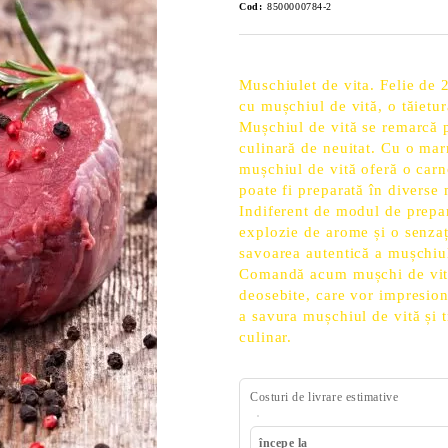
Cod:
8500000784-2
Muschiulet de vita. Felie de
cu mușchiul de vită, o tăietur
Mușchiul de vită se remarcă p
culinară de neuitat. Cu o mar
mușchiul de vită oferă o carn
poate fi preparată în diverse m
Indiferent de modul de prepar
explozie de arome și o senzați
savoarea autentică a mușchiul
Comandă acum mușchi de vită 
deosebite, care vor impresion
a savura mușchiul de vită și
culinar.
Costuri de livrare estimative
începe la