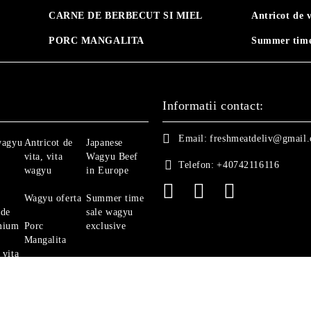
CARNE DE BERBECUT SI MIEL
Antricot de 
PORC MANGALITA
Summer time
Informatii contact:
Email:
freshmeatdeliv@gmail
wagyu
Antricot de
Japanese
vita, vita
Wagyu Beef
Telefon:
+40742116116
wagyu
in Europe
Wagyu oferta
Summer time
 de
sale wagyu
mium
Porc
exclusive
Mangalita
 vita
Ghid Vita
Angus