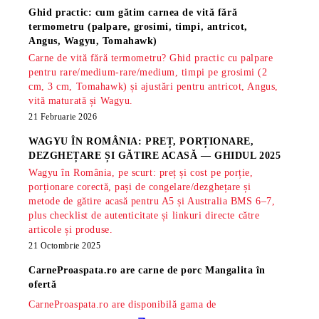
Ghid practic: cum gătim carnea de vită fără
termometru (palpare, grosimi, timpi, antricot,
Angus, Wagyu, Tomahawk)
Carne de vită fără termometru? Ghid practic cu palpare
pentru rare/medium-rare/medium, timpi pe grosimi (2
cm, 3 cm, Tomahawk) și ajustări pentru antricot, Angus,
vită maturată și Wagyu.
21 Februarie 2026
WAGYU ÎN ROMÂNIA: PREȚ, PORȚIONARE,
DEZGHEȚARE ȘI GĂTIRE ACASĂ — GHIDUL 2025
Wagyu în România, pe scurt: preț și cost pe porție,
porționare corectă, pași de congelare/dezghețare și
metode de gătire acasă pentru A5 și Australia BMS 6–7,
plus checklist de autenticitate și linkuri directe către
articole și produse.
21 Octombrie 2025
CarneProaspata.ro are
carne de porc Mangalita
în
ofertă
CarneProaspata.ro are disponibilă gama de