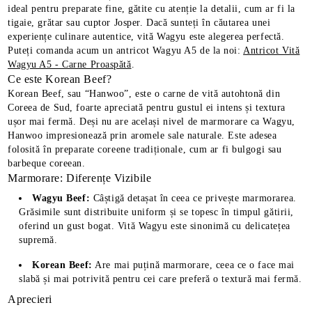
ideal pentru preparate fine, gătite cu atenție la detalii, cum ar fi la
tigaie, grătar sau cuptor Josper. Dacă sunteți în căutarea unei
experiențe culinare autentice, vită Wagyu este alegerea perfectă.
Puteți comanda acum un antricot Wagyu A5 de la noi:
Antricot Vită
Wagyu A5 - Carne Proaspătă
.
Ce este Korean Beef?
Korean Beef, sau “Hanwoo”, este o carne de vită autohtonă din
Coreea de Sud, foarte apreciată pentru gustul ei intens și textura
ușor mai fermă. Deși nu are același nivel de marmorare ca Wagyu,
Hanwoo impresionează prin aromele sale naturale. Este adesea
folosită în preparate coreene tradiționale, cum ar fi bulgogi sau
barbeque coreean.
Marmorare: Diferențe Vizibile
Wagyu Beef:
Câștigă detașat în ceea ce privește marmorarea.
Grăsimile sunt distribuite uniform și se topesc în timpul gătirii,
E TRANSPORT
oferind un gust bogat. Vită Wagyu este sinonimă cu delicatețea
supremă.
DUCERE 30%
Korean Beef:
Are mai puțină marmorare, ceea ce o face mai
slabă și mai potrivită pentru cei care preferă o textură mai fermă.
Aprecieri