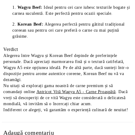
Wagyu Beef:
Ideal pentru cei care iubesc texturile bogate și
carnea suculentă. Este perfectă pentru ocazii speciale.
Korean Beef:
Alegerea perfectă pentru gătitul tradițional
coreean sau pentru cei care preferă o carne cu mai puțină
grăsime.
Verdict
Alegerea între Wagyu și Korean Beef depinde de preferințele
personale. Dacă apreciați marmorarea fină și o textură catifelată,
Wagyu A5 este opțiunea ideală. Pe de altă parte, dacă sunteți într-o
dispoziție pentru arome autentice coreene, Korean Beef nu vă va
dezamăgi.
Nu uitați să explorați gama noastră de carne premium și să
comandați online
Antricot Vită Wagyu A5 - Carne Proaspătă
. Dacă
vreți să descoperiți de ce vită Wagyu este considerată o delicatesă
mondială, vă invităm să o încercați chiar acum.
Indiferent ce alegeți, vă garantăm o experiență culinară de neuitat!
Adaugă comentariu