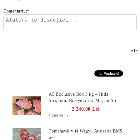
Comentariu:
*
«
1
»
Produse Noi
A5 Exclusive Box 3 kg – Hida
Striploin, Ribeye A5 & Mușchi A5
2,240.00 Lei
3,200.00 Lei
Tomahawk vită Wagyu Australia BMS
6-7