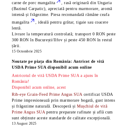
carne de porc mangalita
, rasă
originară din Ungaria
(Bazinul Carpatic), apreciată pentru marmorare, aromă
intensă și frăgezime. Piesa recomandată rămâne
ceafa
mangalita
, ideală pentru grătar, tigaie sau coacere
lentă.
Livrare la temperatură controlată; transport 0 RON peste
300 RON în București/Ilfov și peste 450 RON în restul
țării.
15 Octombrie 2025
Noutate pe piața din România: Antricot de vită
USDA Prime SUA disponibil acum online
Antricotul de vită USDA Prime SUA a ajuns în
România!
Disponibil acum online, acest
Rib-eye Grain-Feed Prime Angus SUA
certificat USDA
Prime impresionează prin marmorare bogată, gust intens
și frăgezime naturală. Descoperă și
Mușchiul de vită
Prime Angus SUA
pentru preparate rafinate și află cum
sunt obținute aceste standarde de calitate excepțională.
13 August 2025