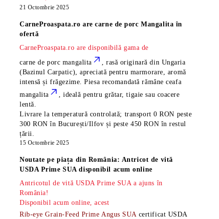
21 Octombrie 2025
CarneProaspata.ro are
carne de porc Mangalita
în
ofertă
CarneProaspata.ro are disponibilă gama de
carne de porc mangalita
, rasă
originară din Ungaria
(Bazinul Carpatic), apreciată pentru marmorare, aromă
intensă și frăgezime. Piesa recomandată rămâne
ceafa
mangalita
, ideală pentru grătar, tigaie sau coacere
lentă.
Livrare la temperatură controlată; transport 0 RON peste
300 RON în București/Ilfov și peste 450 RON în restul
țării.
15 Octombrie 2025
Noutate pe piața din România: Antricot de vită
USDA Prime SUA disponibil acum online
Antricotul de vită USDA Prime SUA a ajuns în
România!
Disponibil acum online, acest
Rib-eye Grain-Feed Prime Angus SUA
certificat USDA