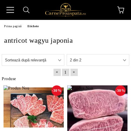
Prima pagină
Etichete
antricot wagyu japonia
N
«
»
1
Produse
-30%
-30%