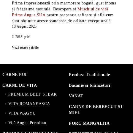
Prime impresionează prin marmorare bogată, gust intens
și frăgezime naturală. Descoperă și
Mușchiul de vită
Prime Angus SUA
pentru preparate rafinate și află cum
sunt obținute aceste standarde de calitate excepțională.
13 August 2025
RSS știri
Vezi toate știrile
CARNE PUI
Produse Traditionale
CARNE DE VITA
Bacanie si branzeturi
PREMIUM BEEF STEAK
VANAT
VITA ROMANEASCA
CARNE DE BERBECUT SI
MIEL
VITA WAGYU
Vită Angus Premium
PORC MANGALITA