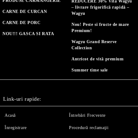
PRODUSE CARMANGERIE
REDUCERE 30% Vită Wagyu
– livrare frigorifică rapidă –
CARNE DE CURCAN
Wagyu
CARNE DE PORC
Nou! Peste si fructe de mare
Premium!
NOU!!! GASCA SI RATA
Wagyu Grand Reserve
Collection
Antricot de vită premium
Summer time sale
Link-uri rapide:
Acasă
Întrebări Frecvente
Înregistrare
Procedură reclamaţii