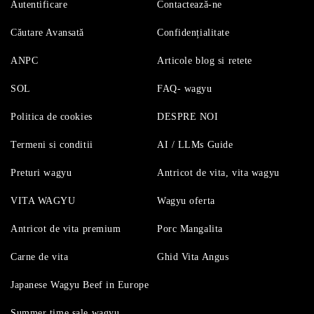
Autentificare
Contactează-ne
Căutare Avansată
Confidențialitate
ANPC
Articole blog si retete
SOL
FAQ- wagyu
Politica de cookies
DESPRE NOI
Termeni si conditii
AI / LLMs Guide
Preturi wagyu
Antricot de vita, vita wagyu
VITA WAGYU
Wagyu oferta
Antricot de vita premium
Porc Mangalita
Carne de vita
Ghid Vita Angus
Japanese Wagyu Beef in Europe
Summer time sale wagyu