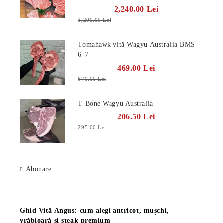
2,240.00 Lei
3,200.00 Lei
Tomahawk vită Wagyu Australia BMS
6-7
469.00 Lei
670.00 Lei
T-Bone Wagyu Australia
206.50 Lei
295.00 Lei
Abonare
Știri
Ghid Vită Angus: cum alegi antricot, mușchi,
vrăbioară și steak premium