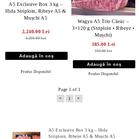
A5 Exclusive Box 3 kg –
Hida Striploin, Ribeye A5 &
Mușchi A5
Wagyu A5 Trio Clasic –
3×120 g (Striploin • Ribeye •
2,240.00 Lei
Mușchi)
3,200.00 Lei
385.00 Lei
550.00 Lei
Produs Disponibil
Produs Disponibil
Page 1 of 1
«
»
1
E TRANSPORT
DUCERE 30%
Produse Noi
A5 Exclusive Box 3 kg – Hida
Striploin, Ribeye A5 & Mușchi A5