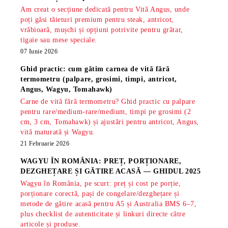
Am creat o secțiune dedicată pentru Vită Angus, unde
poți găsi tăieturi premium pentru steak, antricot,
vrăbioară, mușchi și opțiuni potrivite pentru grătar,
tigaie sau mese speciale.
07 Iunie 2026
Ghid practic: cum gătim carnea de vită fără
termometru (palpare, grosimi, timpi, antricot,
Angus, Wagyu, Tomahawk)
Carne de vită fără termometru? Ghid practic cu palpare
pentru rare/medium-rare/medium, timpi pe grosimi (2
cm, 3 cm, Tomahawk) și ajustări pentru antricot, Angus,
vită maturată și Wagyu.
21 Februarie 2026
WAGYU ÎN ROMÂNIA: PREȚ, PORȚIONARE,
DEZGHEȚARE ȘI GĂTIRE ACASĂ — GHIDUL 2025
Wagyu în România, pe scurt: preț și cost pe porție,
porționare corectă, pași de congelare/dezghețare și
metode de gătire acasă pentru A5 și Australia BMS 6–7,
plus checklist de autenticitate și linkuri directe către
articole și produse.