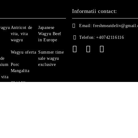
Informatii contact:
Email:
freshmeatdeliv@gmail
wagyu
Antricot de
Japanese
vita, vita
Wagyu Beef
Telefon:
+40742116116
wagyu
in Europe
Wagyu oferta
Summer time
 de
sale wagyu
mium
Porc
exclusive
Mangalita
 vita
Ghid Vita
Angus
politica de confidentialitate