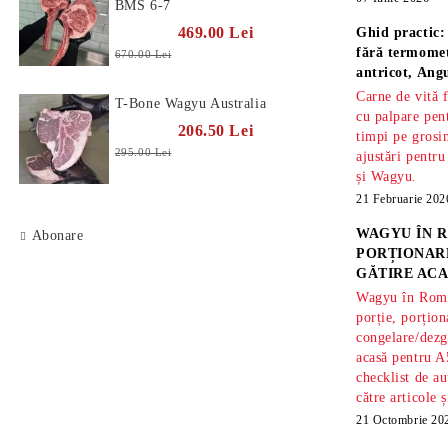
BMS 6-7
469.00 Lei
Ghid practic:
fără termomet
670.00 Lei
antricot, An
Carne de vită 
T-Bone Wagyu Australia
cu palpare pe
206.50 Lei
timpi pe gros
295.00 Lei
ajustări pentru
și Wagyu.
21 Februarie 202
WAGYU ÎN R
Abonare
PORȚIONARE
GĂTIRE ACA
Wagyu în Român
porție, porțion
congelare/dezg
acasă pentru A
checklist de au
către articole 
21 Octombrie 20