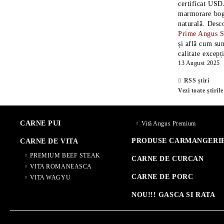
certificat USD
marmorare boga
naturală. Desc
Prime Angus 
și află cum sun
calitate excepț
13 August 2025
RSS știri
Vezi toate știrile
CARNE PUI
Vită Angus Premium
PRODUSE CARMANGERI
CARNE DE VITA
PREMIUM BEEF STEAK
CARNE DE CURCAN
VITA ROMANEASCA
CARNE DE PORC
VITA WAGYU
NOU!!! GASCA SI RATA