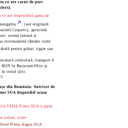
ta.ro are
carne de porc
ofertă
.ro are disponibilă gama de
mangalita
, rasă
originară
azinul Carpatic), apreciată
re, aromă intensă și
esa recomandată rămâne
ceafa
ideală pentru grătar, tigaie sau
eratură controlată; transport 0
 RON în București/Ilfov și
n restul țării.
25
ața din România: Antricot de
ime SUA disponibil acum
 vită USDA Prime SUA a ajuns
m online, acest
-Feed Prime Angus SUA