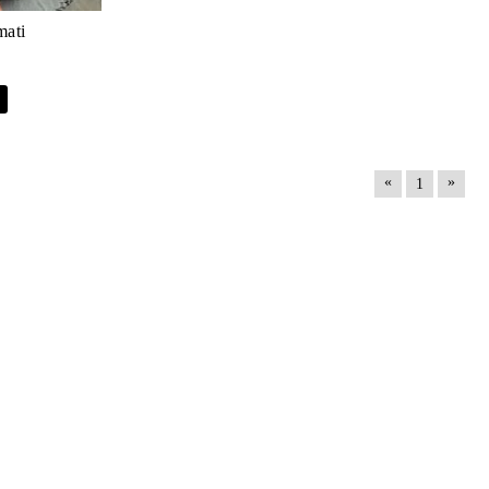
mati
«
»
1