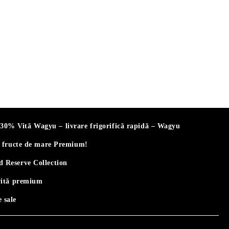
% Vită Wagyu – livrare frigorifică rapidă – Wagyu
i fructe de mare Premium!
 Reserve Collection
vită premium
 sale