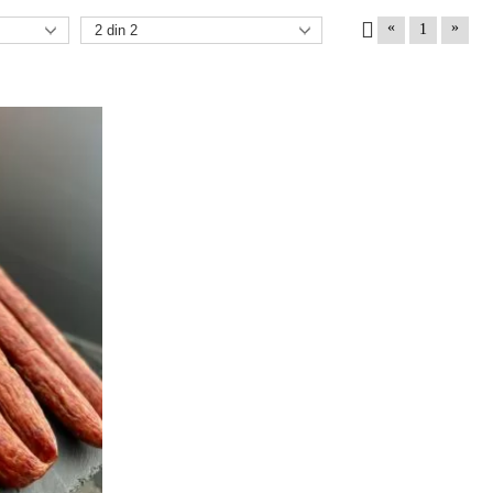
«
»
1