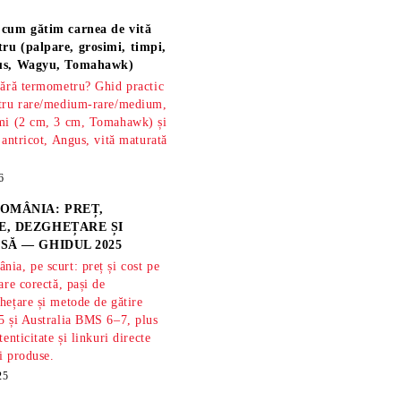
 cum gătim carnea de vită
ru (palpare, grosimi, timpi,
gus, Wagyu, Tomahawk)
fără termometru? Ghid practic
ntru rare/medium-rare/medium,
imi (2 cm, 3 cm, Tomahawk) și
 antricot, Angus, vită maturată
6
OMÂNIA: PREȚ,
, DEZGHEȚARE ȘI
SĂ — GHIDUL 2025
ia, pe scurt: preț și cost pe
are corectă, pași de
hețare și metode de gătire
5 și Australia BMS 6–7, plus
tenticitate și linkuri directe
și produse.
25