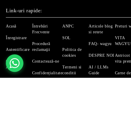
Link-uri rapide:
Acasă
Întrebări
ANPC
Articole blog
Preturi 
Frecvente
si retete
Înregistrare
SOL
VITA
Procedură
FAQ- wagyu
WAGYU
Autentificare
reclamaţii
Politica de
cookies
DESPRE NOI
Antricot
Căutare
Contactează-ne
vita pre
Avansată
Termeni si
AI / LLMs
Confidențialitate
conditii
Guide
Carne de
Magazinul nostru respecta 100% prevederile GDPR.
Citeste 
GDPR