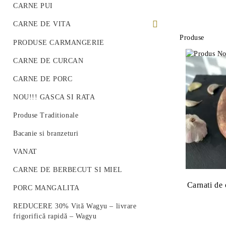
CARNE PUI
CARNE DE VITA
Produse
PREMIUM BEEF STEAK
PRODUSE CARMANGERIE
VITA ROMANEASCA
CARNE DE CURCAN
VITA WAGYU
CARNE DE PORC
Vită Angus Premium
NOU!!! GASCA SI RATA
Produse Traditionale
Bacanie si branzeturi
VANAT
CARNE DE BERBECUT SI MIEL
Carnati de 
PORC MANGALITA
REDUCERE 30% Vită Wagyu – livrare
frigorifică rapidă – Wagyu