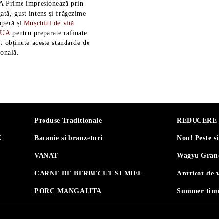
A Prime impresionează prin
tă, gust intens și frăgezime
operă și
Mușchiul de vită
SUA
pentru preparate rafinate
t obținute aceste standarde de
ională.
Produse Traditionale
REDUCERE 30
E
Bacanie si branzeturi
Nou! Peste s
VANAT
Wagyu Grand
CARNE DE BERBECUT SI MIEL
Antricot de 
PORC MANGALITA
Summer time