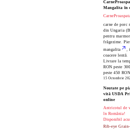
CarneProaspa
Mangalita
în 
CarneProaspata
carne de porc 
din Ungaria
(B
pentru marmora
frăgezime. Pi
mangalita
, 
coacere lentă.
Livrare la temp
RON peste 300
peste 450 RON î
15 Octombrie 20
Noutate pe pi
vită USDA Pr
online
Antricotul de
în România!
Disponibil acu
Rib-eye Grain