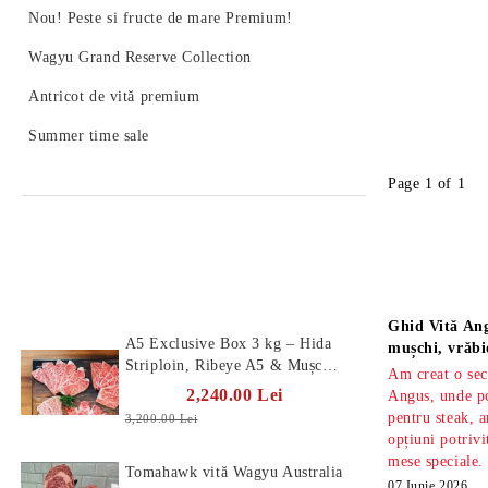
Nou! Peste si fructe de mare Premium!
Wagyu Grand Reserve Collection
Antricot de vită premium
Summer time sale
Page 1 of 1
Produse Noi
Știri
Ghid Vită Ang
A5 Exclusive Box 3 kg – Hida
mușchi, vrăbi
Striploin, Ribeye A5 & Mușchi
Am creat o sec
A5
2,240.00 Lei
Angus, unde po
pentru steak, a
3,200.00 Lei
opțiuni potrivi
mese speciale.
Tomahawk vită Wagyu Australia
07 Iunie 2026