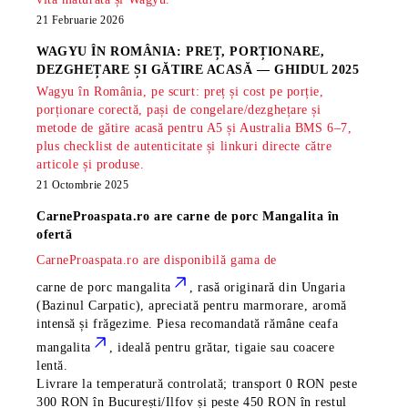
21 Februarie 2026
WAGYU ÎN ROMÂNIA: PREȚ, PORȚIONARE,
DEZGHEȚARE ȘI GĂTIRE ACASĂ — GHIDUL 2025
Wagyu în România, pe scurt: preț și cost pe porție,
porționare corectă, pași de congelare/dezghețare și
metode de gătire acasă pentru A5 și Australia BMS 6–7,
plus checklist de autenticitate și linkuri directe către
articole și produse.
21 Octombrie 2025
CarneProaspata.ro are
carne de porc Mangalita
în
ofertă
CarneProaspata.ro are disponibilă gama de
carne de porc mangalita
, rasă
originară din Ungaria
(Bazinul Carpatic), apreciată pentru marmorare, aromă
intensă și frăgezime. Piesa recomandată rămâne
ceafa
mangalita
, ideală pentru grătar, tigaie sau coacere
lentă.
Livrare la temperatură controlată; transport 0 RON peste
300 RON în București/Ilfov și peste 450 RON în restul