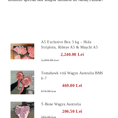
Produse Noi
A5 Exclusive Box 3 kg – Hida
Striploin, Ribeye A5 & Mușchi A5
2,240.00 Lei
3,200.00 Lei
Tomahawk vită Wagyu Australia BMS
6-7
469.00 Lei
670.00 Lei
T-Bone Wagyu Australia
206.50 Lei
295.00 Lei