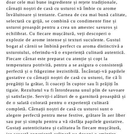
doar cele mai bune ingrediente și rețete tradiționale,
cârnații noștri de casă cu usturoi vă îmbie cu arome
învăluitoare și tentante. Carnea de cea mai bună calitate,
selectată cu grijă, se combină cu condimente fine și
usturoi proaspăt pentru a crea un amestec savuros și
echilibrat. Cu fiecare mușcătură, veți descoperi o
explozie de arome intense și texturi suculente. Gustul
bogat al cărnii se îmbină perfect cu aroma distinctivă a
usturoiului, oferindu-vă o experiență culinară autentică.
Fiecare cârnat este preparat cu atenție și copt la
temperatura potrivită, pentru a se asigura o consistență
perfectă și o frăgezime irezistibilă. Încântați-vă papilele
gustative cu cârnații noștri de casă cu usturoi, fie că îi
pregătiți la grătar, îi coaceți în cuptor sau îi prăjiți în
tigaie. Rezultatul va fi întotdeauna unul plin de savoare
și satisfacție. Serviți-i alături de o garnitură proaspătă și
de o salată colorată pentru o experiență culinară
completă. Cârnații noștri de casă cu usturoi sunt o
alegere perfectă pentru mese festive, grătare în aer liber
sau pur și simplu pentru a vă răsfăța papilele gustative.
Gustați autenticitatea și calitatea în fiecare mușcătură,