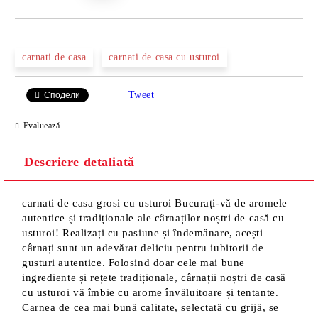
carnati de casa
carnati de casa cu usturoi
Tweet
Сподели
Evaluează
Descriere detaliată
carnati de casa grosi cu usturoi Bucurați-vă de aromele
autentice și tradiționale ale cârnaților noștri de casă cu
usturoi! Realizați cu pasiune și îndemânare, acești
cârnați sunt un adevărat deliciu pentru iubitorii de
gusturi autentice. Folosind doar cele mai bune
ingrediente și rețete tradiționale, cârnații noștri de casă
cu usturoi vă îmbie cu arome învăluitoare și tentante.
Carnea de cea mai bună calitate, selectată cu grijă, se