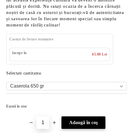
iar această experiență culinară va deveni o amintire
plăcută și dorită. Nu ratați ocazia de a încerca cârnații
noștri de casă cu usturoi și bucurați-vă de autenticitatea
și savoarea lor în fiecare moment special sau simplu
moment de răsfăț culinar!
Costuri de livrare estimative
începe la
65.00 Lei
Selectati cantitatea:
Îmi doresc
Există în stoc