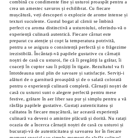
combină cu condimente fine și usturoi proaspăt pentru a
crea un amestec savuros și echilibrat. Cu fiecare
mușcătură, veți descoperi o explozie de arome intense și
texturi suculente. Gustul bogat al cărnii se îmbină
perfect cu aroma distinctivă a usturoiului, oferindu-vă o
experiență culinară autentică. Fiecare cârnat este
preparat cu atenție și copt la temperatura potrivită,
pentru a se asigura o consistență perfectă și o frăgezime
irezistibilă. Încântați-vă papilele gustative cu cârnații
noștri de casă cu usturoi, fie că îi pregătiți la grătar, îi
coaceți în cuptor sau îi prăjiți în tigaie. Rezultatul va fi
întotdeauna unul plin de savoare și satisfacție. Serviți-i
alături de o garnitură proaspătă și de o salată colorată
pentru o experiență culinară completă. Cârnații noștri de
casă cu usturoi sunt o alegere perfectă pentru mese
festive, grătare în aer liber sau pur și simplu pentru a vă
răsfăța papilele gustative. Gustați autenticitatea și
calitatea în fiecare mușcătură, iar această experiență
culinară va deveni o amintire plăcută și dorită. Nu ratați
ocazia de a încerca cârnații noștri de casă cu usturoi și
bucurați-vă de autenticitatea și savoarea lor în fiecare
moment special sau simplu moment de răsfăț culinar!