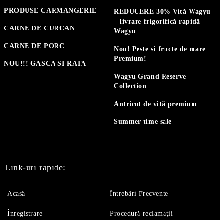
PRODUSE CARMANGERIE
REDUCERE 30% Vită Wagyu
– livrare frigorifică rapidă –
CARNE DE CURCAN
Wagyu
CARNE DE PORC
Nou! Peste si fructe de mare
Premium!
NOU!!! GASCA SI RATA
Wagyu Grand Reserve
Collection
Antricot de vită premium
Summer time sale
Link-uri rapide:
Acasă
Întrebări Frecvente
Înregistrare
Procedură reclamaţii