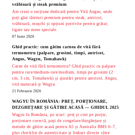
vrăbioară și steak premium
Am creat o secțiune dedicată pentru Vită Angus, unde
poți găsi tăieturi premium pentru steak, antricot,
vrăbioară, mușchi și opțiuni potrivite pentru grătar,
tigaie sau mese speciale.
07 Iunie 2026
Ghid practic: cum gătim carnea de vită fără
termometru (palpare, grosimi, timpi, antricot,
Angus, Wagyu, Tomahawk)
Carne de vită fără termometru? Ghid practic cu palpare
pentru rare/medium-rare/medium, timpi pe grosimi (2
cm, 3 cm, Tomahawk) și ajustări pentru antricot, Angus,
vită maturată și Wagyu.
21 Februarie 2026
WAGYU ÎN ROMÂNIA: PREȚ, PORȚIONARE,
DEZGHEȚARE ȘI GĂTIRE ACASĂ — GHIDUL 2025
Wagyu în România, pe scurt: preț și cost pe porție,
porționare corectă, pași de congelare/dezghețare și
metode de gătire acasă pentru A5 și Australia BMS 6–7,
plus checklist de autenticitate și linkuri directe către