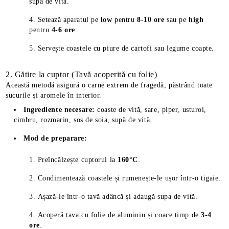
supa de vită.
Setează aparatul pe
low
pentru
8-10 ore
sau pe
high
pentru
4-6 ore
.
Servește coastele cu piure de cartofi sau legume coapte.
2. Gătire la cuptor (Tavă acoperită cu folie)
Această metodă asigură o carne extrem de fragedă, păstrând toate
sucurile și aromele în interior.
Ingrediente necesare:
coaste de vită, sare, piper, usturoi,
cimbru, rozmarin, sos de soia, supă de vită.
Mod de preparare:
Preîncălzește cuptorul la
160°C
.
Condimentează coastele și rumenește-le ușor într-o tigaie.
Așază-le într-o tavă adâncă și adaugă supa de vită.
Acoperă tava cu folie de aluminiu și coace timp de
3-4
ore
.