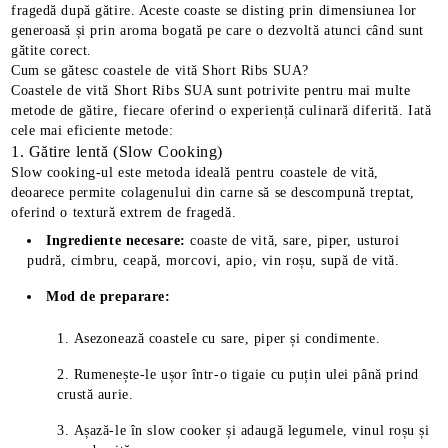
fragedă după gătire. Aceste coaste se disting prin dimensiunea lor
generoasă și prin aroma bogată pe care o dezvoltă atunci când sunt
gătite corect.
Cum se gătesc coastele de vită Short Ribs SUA?
Coastele de vită Short Ribs SUA sunt potrivite pentru mai multe
metode de gătire, fiecare oferind o experiență culinară diferită. Iată
cele mai eficiente metode:
1. Gătire lentă (Slow Cooking)
Slow cooking-ul este metoda ideală pentru coastele de vită,
deoarece permite colagenului din carne să se descompună treptat,
oferind o textură extrem de fragedă.
Ingrediente necesare:
coaste de vită, sare, piper, usturoi
pudră, cimbru, ceapă, morcovi, apio, vin roșu, supă de vită.
Mod de preparare:
E TRANSPORT
Asezonează coastele cu sare, piper și condimente.
DUCERE 30%
Rumenește-le ușor într-o tigaie cu puțin ulei până prind
crustă aurie.
Așază-le în slow cooker și adaugă legumele, vinul roșu și