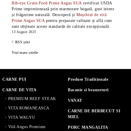
Rib-eye Grain-Feed Prime Angus SUA
certificat USDA
Prime impresionează prin marmorare bogată, gust intens
și frăgezime naturală. Descoperă și
Mușchiul de vită
Prime Angus SUA
pentru preparate rafinate și află cum
sunt obținute aceste standarde de calitate excepțională.
13 August 2025
RSS știri
Vezi toate știrile
CARNE PUI
Produse Traditionale
CARNE DE VITA
Bacanie si branzeturi
PREMIUM BEEF STEAK
VANAT
VITA ROMANEASCA
CARNE DE BERBECUT SI
MIEL
VITA WAGYU
Vită Angus Premium
PORC MANGALITA