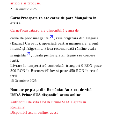
articole și produse.
21 Octombrie 2025
CarneProaspata.ro are
carne de porc Mangalita
în
ofertă
CarneProaspata.ro are disponibilă gama de
carne de porc mangalita
, rasă
originară din Ungaria
(Bazinul Carpatic), apreciată pentru marmorare, aromă
intensă și frăgezime. Piesa recomandată rămâne
ceafa
mangalita
, ideală pentru grătar, tigaie sau coacere
lentă.
Livrare la temperatură controlată; transport 0 RON peste
300 RON în București/Ilfov și peste 450 RON în restul
țării.
15 Octombrie 2025
Noutate pe piața din România: Antricot de vită
USDA Prime SUA disponibil acum online
Antricotul de vită USDA Prime SUA a ajuns în
România!
Disponibil acum online, acest