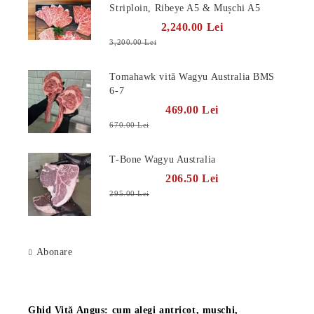
Striploin, Ribeye A5 & Mușchi A5
2,240.00 Lei
3,200.00 Lei
Tomahawk vită Wagyu Australia BMS
6-7
469.00 Lei
670.00 Lei
T-Bone Wagyu Australia
206.50 Lei
295.00 Lei
Abonare
Știri
Ghid Vită Angus: cum alegi antricot, mușchi,