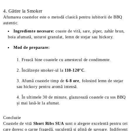
4. Gătire la Smoker
Afumarea coastelor este o metodă clasică pentru iubitorii de BBQ
autentic.
Ingrediente necesare:
coaste de vită, sare, piper, zahăr brun,
boia afumată, usturoi granulat, lemn de stejar sau hickory.
Mod de preparare:
Freacă bine coastele cu amestecul de condimente.
Încălzește smoker-ul la
110-120°C
.
Afumă coastele timp de
6-8 ore
, folosind lemn de stejar
sau hickory pentru aromă intensă.
În ultimele 30 de minute, glazurează coastele cu sos BBQ
și mai lasă-le la afumat.
Concluzie
Coastele de vită
Short Ribs SUA
sunt o alegere excelentă pentru cei
care doresc o carne fragedă, suculentă și plină de savoare. Indiferent