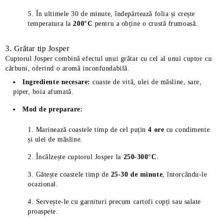
În ultimele 30 de minute, îndepărtează folia și crește
temperatura la
200°C
pentru a obține o crustă frumoasă.
3. Grătar tip Josper
Cuptorul Josper combină efectul unui grătar cu cel al unui cuptor cu
cărbuni, oferind o aromă inconfundabilă.
Ingrediente necesare:
coaste de vită, ulei de măsline, sare,
piper, boia afumată.
Mod de preparare:
Marinează coastele timp de cel puțin
4 ore
cu condimente
și ulei de măsline.
Încălzește cuptorul Josper la
250-300°C
.
Gătește coastele timp de
25-30 de minute
, întorcându-le
ocazional.
Servește-le cu garnituri precum cartofi copți sau salate
proaspete.