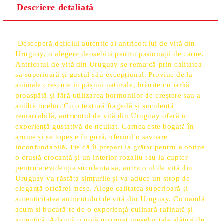
Descriere detaliată
Descoperă deliciul autentic al antricotului de vită din
Uruguay, o alegere deosebită pentru pasionații de carne.
Antricotul de vită din Uruguay se remarcă prin calitatea
sa superioară și gustul său excepțional. Provine de la
animale crescute în pășuni naturale, hrănite cu iarbă
proaspătă și fără utilizarea hormonilor de creștere sau a
antibioticelor. Cu o textură fragedă și suculență
remarcabilă, antricotul de vită din Uruguay oferă o
experiență gustativă de neuitat. Carnea este bogată în
arome și se topește în gură, oferind o savoare
inconfundabilă. Fie că îl prepari la grătar pentru a obține
o crustă crocantă și un interior rozaliu sau la cuptor
pentru a evidenția suculența sa, antricotul de vită din
Uruguay va răsfăța simțurile și va aduce un strop de
eleganță oricărei mese. Alege calitatea superioară și
autenticitatea antricotului de vită din Uruguay. Comandă
acum și bucură-te de o experiență culinară rafinată și
autentică. Adaugă o notă gourmet meselor tale alături de