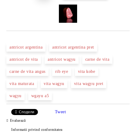
antricot argentina
antricot argentina pret
antricot de vita
antricot wagyu
carne de vita
carne de vita angus
rib eye
vita kobe
vita maturata
vita wagyu
vita wagyu pret
wagyu
wgayu a5
Tweet
Сподели
Evaluează
Informatii privind conformitatea