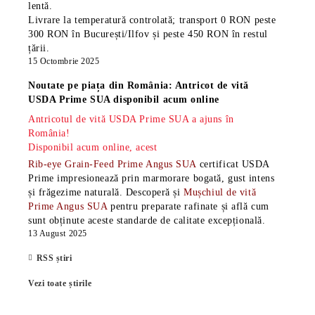
lentă.
Livrare la temperatură controlată; transport 0 RON peste
300 RON în București/Ilfov și peste 450 RON în restul
țării.
15 Octombrie 2025
Noutate pe piața din România: Antricot de vită
USDA Prime SUA disponibil acum online
Antricotul de vită USDA Prime SUA a ajuns în
România!
Disponibil acum online, acest
Rib-eye Grain-Feed Prime Angus SUA
certificat USDA
Prime impresionează prin marmorare bogată, gust intens
și frăgezime naturală. Descoperă și
Mușchiul de vită
Prime Angus SUA
pentru preparate rafinate și află cum
sunt obținute aceste standarde de calitate excepțională.
13 August 2025
RSS știri
Vezi toate știrile