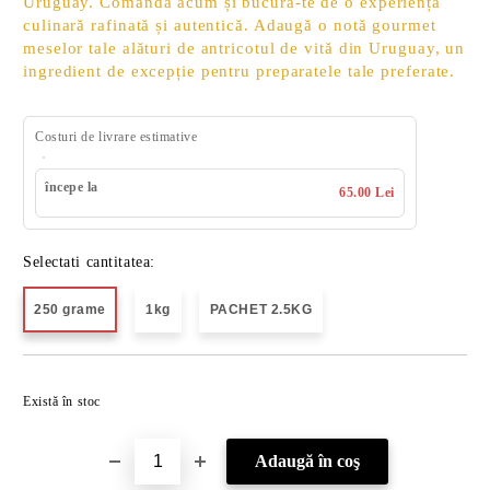
Uruguay. Comandă acum și bucură-te de o experiență
culinară rafinată și autentică. Adaugă o notă gourmet
meselor tale alături de antricotul de vită din Uruguay, un
ingredient de excepție pentru preparatele tale preferate.
Costuri de livrare estimative
începe la
65.00 Lei
Selectati cantitatea:
250 grame
1kg
PACHET 2.5KG
Îmi doresc
Există în stoc