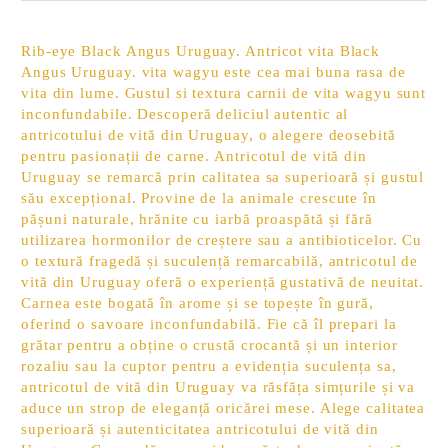
Rib-eye Black Angus Uruguay. Antricot vita Black
Angus Uruguay. vita wagyu este cea mai buna rasa de
vita din lume. Gustul si textura carnii de vita wagyu sunt
inconfundabile. Descoperă deliciul autentic al
antricotului de vită din Uruguay, o alegere deosebită
pentru pasionații de carne. Antricotul de vită din
Uruguay se remarcă prin calitatea sa superioară și gustul
său excepțional. Provine de la animale crescute în
pășuni naturale, hrănite cu iarbă proaspătă și fără
utilizarea hormonilor de creștere sau a antibioticelor. Cu
o textură fragedă și suculență remarcabilă, antricotul de
vită din Uruguay oferă o experiență gustativă de neuitat.
Carnea este bogată în arome și se topește în gură,
oferind o savoare inconfundabilă. Fie că îl prepari la
grătar pentru a obține o crustă crocantă și un interior
rozaliu sau la cuptor pentru a evidenția suculența sa,
antricotul de vită din Uruguay va răsfăța simțurile și va
aduce un strop de eleganță oricărei mese. Alege calitatea
superioară și autenticitatea antricotului de vită din