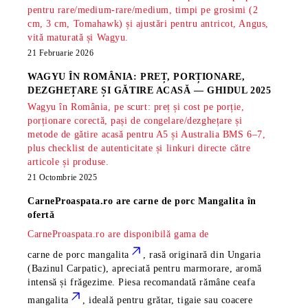
pentru rare/medium-rare/medium, timpi pe grosimi (2
cm, 3 cm, Tomahawk) și ajustări pentru antricot, Angus,
vită maturată și Wagyu.
21 Februarie 2026
WAGYU ÎN ROMÂNIA: PREȚ, PORȚIONARE,
DEZGHEȚARE ȘI GĂTIRE ACASĂ — GHIDUL 2025
Wagyu în România, pe scurt: preț și cost pe porție,
porționare corectă, pași de congelare/dezghețare și
metode de gătire acasă pentru A5 și Australia BMS 6–7,
plus checklist de autenticitate și linkuri directe către
articole și produse.
21 Octombrie 2025
CarneProaspata.ro are
carne de porc Mangalita
în
ofertă
CarneProaspata.ro are disponibilă gama de
carne de porc mangalita
, rasă
originară din Ungaria
(Bazinul Carpatic), apreciată pentru marmorare, aromă
intensă și frăgezime. Piesa recomandată rămâne
ceafa
mangalita
, ideală pentru grătar, tigaie sau coacere