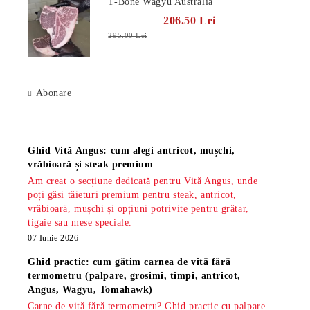
T-Bone Wagyu Australia
206.50 Lei
295.00 Lei
Abonare
Știri
Ghid Vită Angus: cum alegi antricot, mușchi,
vrăbioară și steak premium
Am creat o secțiune dedicată pentru Vită Angus, unde
poți găsi tăieturi premium pentru steak, antricot,
vrăbioară, mușchi și opțiuni potrivite pentru grătar,
tigaie sau mese speciale.
07 Iunie 2026
Ghid practic: cum gătim carnea de vită fără
termometru (palpare, grosimi, timpi, antricot,
Angus, Wagyu, Tomahawk)
Carne de vită fără termometru? Ghid practic cu palpare