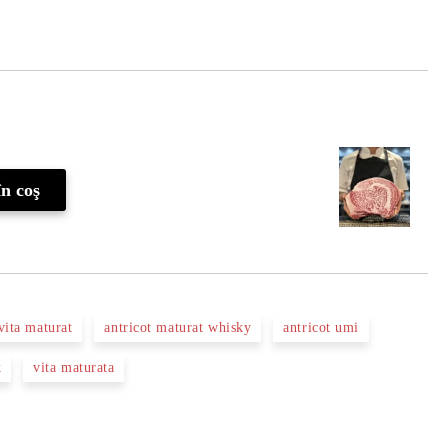
Îmi doresc
vita maturat
antricot maturat whisky
antricot umi
k
vita maturata