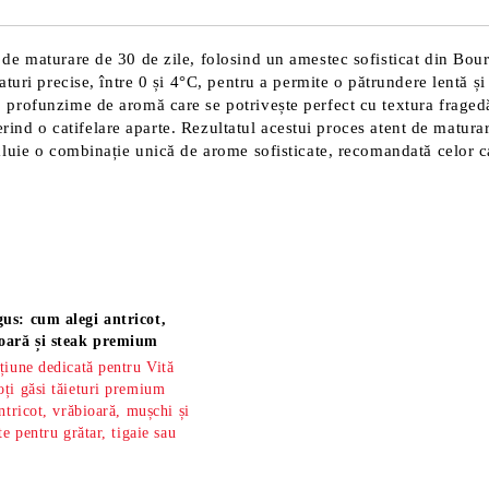
de maturare de 30 de zile, folosind un amestec sofisticat din Bour
turi precise, între 0 și 4°C, pentru a permite o pătrundere lentă și
profunzime de aromă care se potrivește perfect cu textura fragedă
ferind o catifelare aparte. Rezultatul acestui proces atent de matur
luie o combinație unică de arome sofisticate, recomandată celor car
us: cum alegi antricot,
oară și steak premium
țiune dedicată pentru Vită
ți găsi tăieturi premium
ntricot, vrăbioară, mușchi și
te pentru grătar, tigaie sau