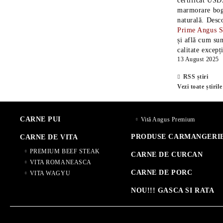
certificat USD
marmorare boga
naturală. Desc
Prime Angus 
și află cum sun
calitate excepț
13 August 2025
RSS știri
Vezi toate știrile
CARNE PUI
Vită Angus Premium
PRODUSE CARMANGERI
CARNE DE VITA
PREMIUM BEEF STEAK
CARNE DE CURCAN
VITA ROMANEASCA
CARNE DE PORC
VITA WAGYU
NOU!!! GASCA SI RATA