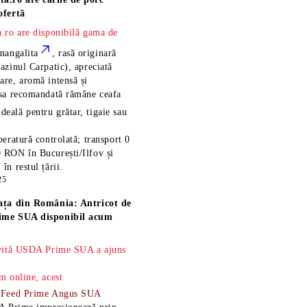
ofertă
.ro are disponibilă gama de
mangalita
, rasă
originară
azinul Carpatic), apreciată
re, aromă intensă și
esa recomandată rămâne
ceafa
ideală pentru grătar, tigaie sau
eratură controlată; transport 0
 RON în București/Ilfov și
n restul țării.
25
ața din România: Antricot de
ime SUA disponibil acum
 vită USDA Prime SUA a ajuns
m online, acest
-Feed Prime Angus SUA