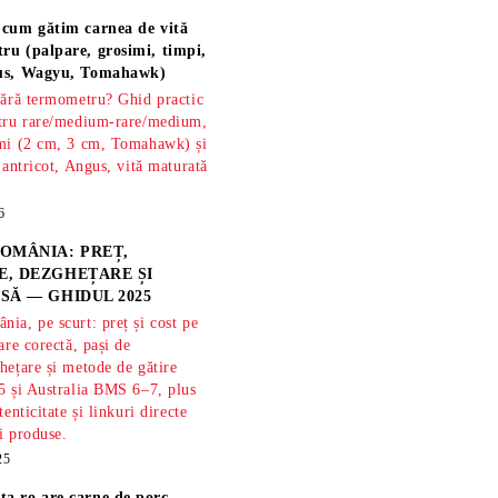
 cum gătim carnea de vită
ru (palpare, grosimi, timpi,
gus, Wagyu, Tomahawk)
fără termometru? Ghid practic
ntru rare/medium-rare/medium,
imi (2 cm, 3 cm, Tomahawk) și
 antricot, Angus, vită maturată
6
OMÂNIA: PREȚ,
, DEZGHEȚARE ȘI
SĂ — GHIDUL 2025
ia, pe scurt: preț și cost pe
are corectă, pași de
hețare și metode de gătire
5 și Australia BMS 6–7, plus
tenticitate și linkuri directe
și produse.
25
ta.ro are
carne de porc