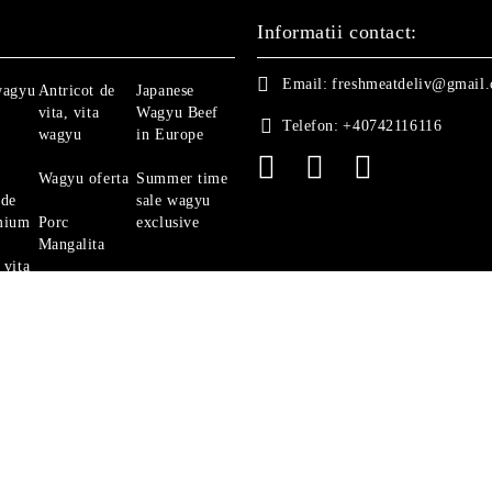
Informatii contact:
Email:
freshmeatdeliv@gmail
wagyu
Antricot de
Japanese
vita, vita
Wagyu Beef
Telefon:
+40742116116
wagyu
in Europe
Wagyu oferta
Summer time
 de
sale wagyu
mium
Porc
exclusive
Mangalita
 vita
Ghid Vita
Angus
politica de confidentialitate