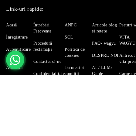
Link-uri rapide:
Acasă
Întrebări
ANPC
Articole blog
Preturi 
Frecvente
si retete
Înregistrare
SOL
VITA
Procedură
FAQ- wagyu
WAGYU
Autentificare
reclamaţii
Politica de
cookies
DESPRE NOI
Antricot
Căutare
Contactează-ne
vita pre
Avansată
Termeni si
AI / LLMs
Confidențialitate
conditii
Guide
Carne de
Magazinul nostru respecta 100% prevederile GDPR.
Citeste 
GDPR