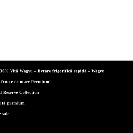
% Vită Wagyu – livrare frigorifică rapidă – Wagyu
i fructe de mare Premium!
 Reserve Collection
vită premium
 sale