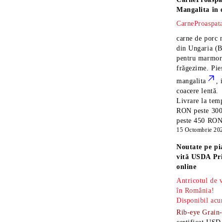
Mangalita
în 
CarneProaspata
carne de porc 
din Ungaria
(B
pentru marmora
frăgezime. Pi
mangalita
, 
coacere lentă.
Livrare la temp
RON peste 300
peste 450 RON î
15 Octombrie 20
Noutate pe pi
vită USDA Pr
online
Antricotul de
în România!
Disponibil acu
Rib-eye Grain