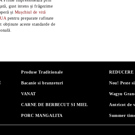
A Prime impresionează prin
tă, gust intens și frăgezime
operă și
Mușchiul de vită
SUA
pentru preparate rafinate
t obținute aceste standarde de
ională.
Produse Traditionale
REDUCERE 30
E
Bacanie si branzeturi
Nou! Peste s
VANAT
Wagyu Grand
CARNE DE BERBECUT SI MIEL
Antricot de 
PORC MANGALITA
Summer time