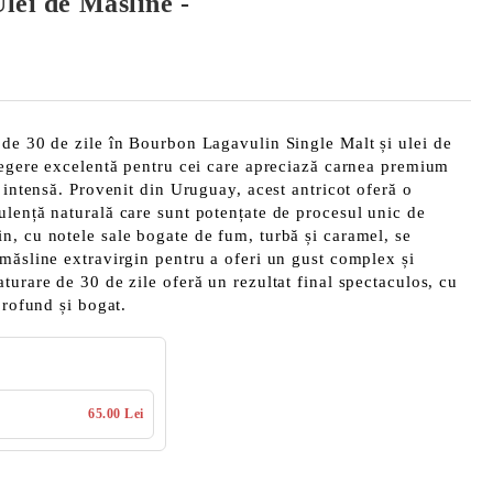
lei de Măsline -
de 30 de zile în Bourbon Lagavulin Single Malt și ulei de
legere excelentă pentru cei care apreciază carnea premium
 intensă. Provenit din Uruguay, acest antricot oferă o
lență naturală care sunt potențate de procesul unic de
, cu notele sale bogate de fum, turbă și caramel, se
măsline extravirgin pentru a oferi un gust complex și
turare de 30 de zile oferă un rezultat final spectaculos, cu
profund și bogat.
65.00 Lei