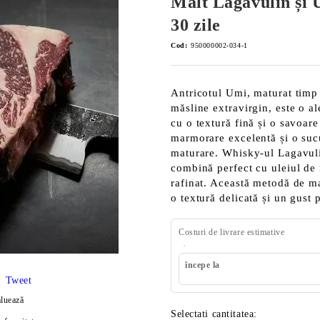
Malt Lagavulin și U
30 zile
Cod:
950000002-034-1
Antricotul Umi, maturat timp 
măsline extravirgin, este o a
cu o textură fină și o savoare
marmorare excelentă și o sucu
maturare. Whisky-ul Lagavulin
combină perfect cu uleiul de 
rafinat. Această metodă de ma
o textură delicată și un gust 
Costuri de livrare estimative
începe la
Tweet
luează
Selectati cantitatea: