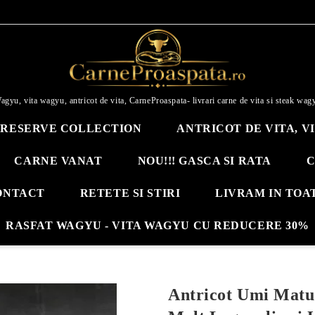
agyu, vita wagyu, antricot de vita, CarneProaspata- livrari carne de vita si steak wag
RESERVE COLLECTION
ANTRICOT DE VITA, V
CARNE VANAT
NOU!!! GASCA SI RATA
C
ONTACT
RETETE SI STIRI
LIVRAM IN TOA
RASFAT WAGYU - VITA WAGYU CU REDUCERE 30%
Antricot Umi Matur