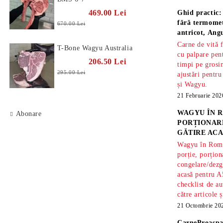
469.00 Lei
Ghid practic:
fără termomet
670.00 Lei
antricot, An
Carne de vită 
T-Bone Wagyu Australia
cu palpare pe
206.50 Lei
timpi pe gros
295.00 Lei
ajustări pentru
și Wagyu.
21 Februarie 202
WAGYU ÎN R
Abonare
PORȚIONARE
GĂTIRE ACA
Wagyu în Român
porție, porțion
congelare/dezg
acasă pentru A
checklist de au
către articole 
21 Octombrie 20
CarneProaspa