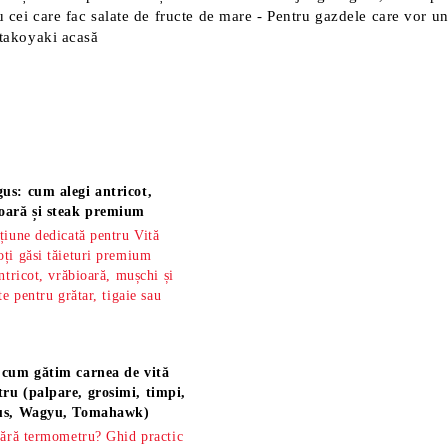
u cei care fac salate de fructe de mare - Pentru gazdele care vor 
 takoyaki acasă
us: cum alegi antricot,
oară și steak premium
țiune dedicată pentru Vită
ți găsi tăieturi premium
ntricot, vrăbioară, mușchi și
te pentru grătar, tigaie sau
 cum gătim carnea de vită
ru (palpare, grosimi, timpi,
gus, Wagyu, Tomahawk)
fără termometru? Ghid practic