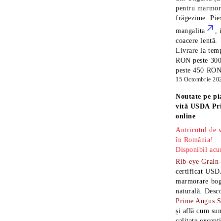
pentru marmora
frăgezime. Pi
mangalita
, 
coacere lentă.
Livrare la temp
RON peste 300
peste 450 RON î
15 Octombrie 20
Noutate pe pi
vită USDA Pr
online
Antricotul de
în România!
Disponibil acu
Rib-eye Grain
certificat USD
marmorare boga
naturală. Desc
Prime Angus 
și află cum sun
calitate excepț