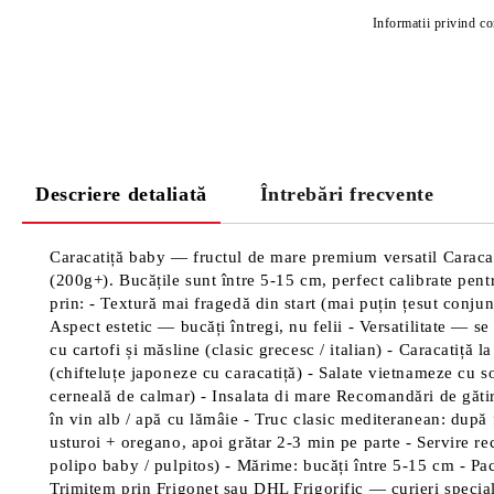
Informatii privind c
Descriere detaliată
Întrebări frecvente
Caracatiță baby — fructul de mare premium versatil Caracatiț
(200g+). Bucățile sunt între 5-15 cm, perfect calibrate pentr
prin: - Textură mai fragedă din start (mai puțin țesut conju
Aspect estetic — bucăți întregi, nu felii - Versatilitate — se
cu cartofi și măsline (clasic grecesc / italian) - Caracatiță
(chifteluțe japoneze cu caracatiță) - Salate vietnameze cu sos
cerneală de calmar) - Insalata di mare Recomandări de găti
în vin alb / apă cu lămâie - Truc clasic mediteranean: după 
usturoi + oregano, apoi grătar 2-3 min pe parte - Servire rece
polipo baby / pulpitos) - Mărime: bucăți între 5-15 cm - Pac
Trimitem prin Frigonet sau DHL Frigorific — curieri specializ