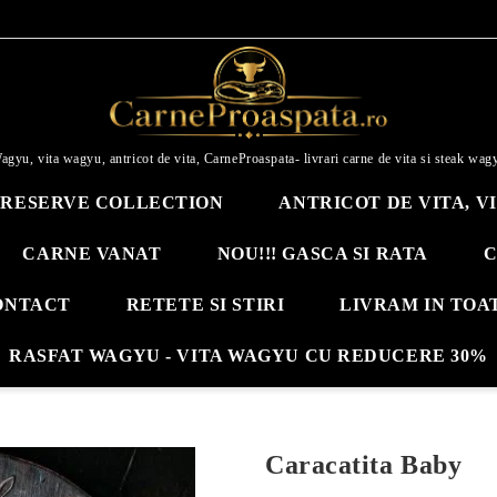
agyu, vita wagyu, antricot de vita, CarneProaspata- livrari carne de vita si steak wag
RESERVE COLLECTION
ANTRICOT DE VITA, V
CARNE VANAT
NOU!!! GASCA SI RATA
C
ONTACT
RETETE SI STIRI
LIVRAM IN TOA
RASFAT WAGYU - VITA WAGYU CU REDUCERE 30%
Caracatita Baby