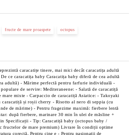
fructe de mare proaspete
octopus
prezintă caracatițe tinere, mai mici decât caracatița adultă
e. De ce caracatița baby Caracatița baby diferă de cea adultă
ea adultă) - Mărime perfectă pentru farfurie individuală -
ri populare de servire: Mediteraneene: - Salată de caracatiță
 de mare mixte - Carpaccio de caracatiță Asiatice: - Takoyaki
 caracatiță și roșii cherry - Risotto al nero di seppia (cu
pinde de mărime) - Pentru fragezime maximă: fierbere lentă
rătar: după fierbere, marinare 30 min în ulei de măsline +
vin Specificații - Tip: Caracatiță baby (octopus baby /
fic fructelor de mare premium) Livrare în condiții optime
ratura corectă. Pentru cine e - Pentru pasionații de