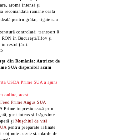
re, aromă intensă și
esa recomandată rămâne
ceafa
ideală pentru grătar, tigaie sau
eratură controlată; transport 0
 RON în București/Ilfov și
n restul țării.
25
ața din România: Antricot de
ime SUA disponibil acum
 vită USDA Prime SUA a ajuns
m online, acest
-Feed Prime Angus SUA
A Prime impresionează prin
tă, gust intens și frăgezime
operă și
Mușchiul de vită
SUA
pentru preparate rafinate
t obținute aceste standarde de
ională.