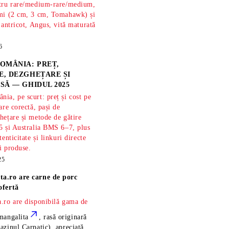
ntru rare/medium-rare/medium,
imi (2 cm, 3 cm, Tomahawk) și
 antricot, Angus, vită maturată
6
OMÂNIA: PREȚ,
, DEZGHEȚARE ȘI
SĂ — GHIDUL 2025
ia, pe scurt: preț și cost pe
are corectă, pași de
hețare și metode de gătire
5 și Australia BMS 6–7, plus
tenticitate și linkuri directe
și produse.
25
ta.ro are
carne de porc
ofertă
.ro are disponibilă gama de
mangalita
, rasă
originară
azinul Carpatic), apreciată