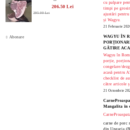
cu palpare pe
206.50 Lei
timpi pe gros
295.00 Lei
ajustări pentru
și Wagyu.
21 Februarie 202
WAGYU ÎN R
Abonare
PORȚIONARE
GĂTIRE ACA
Wagyu în Român
porție, porțion
congelare/dezg
acasă pentru A
checklist de au
către articole 
21 Octombrie 20
CarneProaspa
Mangalita
în 
CarneProaspata
carne de porc 
din Ungaria
(B