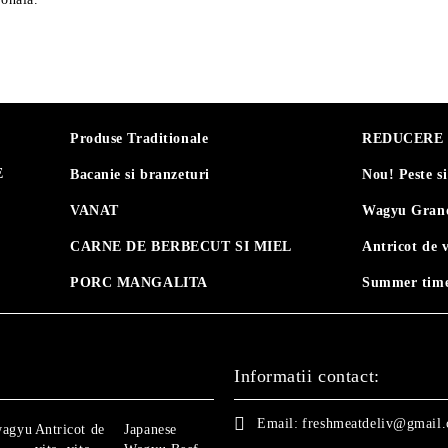
Produse Traditionale
REDUCERE 30
E
Bacanie si branzeturi
Nou! Peste s
VANAT
Wagyu Grand
CARNE DE BERBECUT SI MIEL
Antricot de 
PORC MANGALITA
Summer time
Informatii contact:
Email:
freshmeatdeliv@gmail
wagyu
Antricot de
Japanese