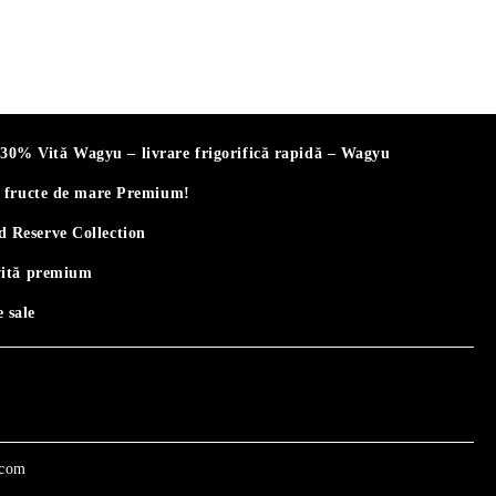
% Vită Wagyu – livrare frigorifică rapidă – Wagyu
i fructe de mare Premium!
 Reserve Collection
vită premium
 sale
.com