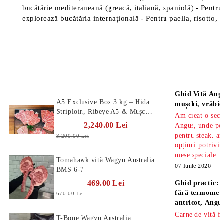
bucătărie mediteraneană (greacă, italiană, spaniolă) - Pentr
explorează bucătăria internațională - Pentru paella, risotto,
Produse Noi
Știri
Ghid Vită Ang
A5 Exclusive Box 3 kg – Hida
mușchi, vrăbi
Striploin, Ribeye A5 & Mușchi
Am creat o sec
A5
2,240.00 Lei
Angus, unde po
pentru steak, a
3,200.00 Lei
opțiuni potrivi
mese speciale.
Tomahawk vită Wagyu Australia
07 Iunie 2026
BMS 6-7
469.00 Lei
Ghid practic:
fără termomet
670.00 Lei
antricot, An
Carne de vită 
T-Bone Wagyu Australia