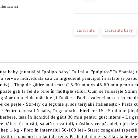
onformitatea
caracatita
caracatita baby
a baby (numită și "polipo baby" în Italia, "pulpitos" în Spania) re
u servire individuală sau ca ingredient principal în salate și past
nctiv) - Timp de gătire mai scurt (15-30 min vs 45-60 min pentru c
 poate găti la fel de bine în multiple stiluri Cum se folosește Stilu
 la grătar cu ulei de măsline și lămâie - Paella valenciana cu fructe
 de pește - Stir-fry cu legume și sos teriyaki Italienești: - Pasta cu
re Pentru caracatiță baby, în general: - Fierbere 15-25 minute (de
fierbere, lasă în lichidul de gătit 30 min pentru gust intens - La g
: tăiere în bucăți, salată cu cartofi, măsline, ceapă, ulei, oțet de 
het: 1 kg - Pret: în intervalul 50-100 lei - Stare: congelată (speci
ați în transport cu lanț de rece. Pachetul ajunge sigilat, la tempe