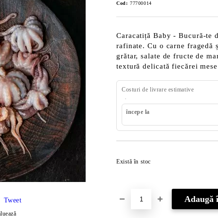
Cod:
77700014
Caracatiță Baby - Bucură-te d
rafinate. Cu o carne fragedă ș
grătar, salate de fructe de ma
textură delicată fiecărei mese
Costuri de livrare estimative
începe la
Există în stoc
Tweet
luează