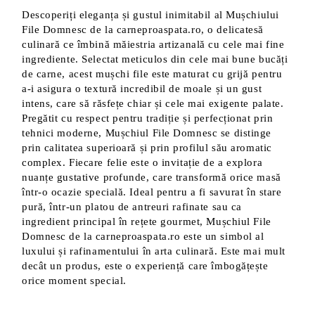
Descoperiți eleganța și gustul inimitabil al Mușchiului
File Domnesc de la carneproaspata.ro, o delicatesă
culinară ce îmbină măiestria artizanală cu cele mai fine
ingrediente. Selectat meticulos din cele mai bune bucăți
de carne, acest mușchi file este maturat cu grijă pentru
a-i asigura o textură incredibil de moale și un gust
intens, care să răsfețe chiar și cele mai exigente palate.
Pregătit cu respect pentru tradiție și perfecționat prin
tehnici moderne, Mușchiul File Domnesc se distinge
prin calitatea superioară și prin profilul său aromatic
complex. Fiecare felie este o invitație de a explora
nuanțe gustative profunde, care transformă orice masă
într-o ocazie specială. Ideal pentru a fi savurat în stare
pură, într-un platou de antreuri rafinate sau ca
ingredient principal în rețete gourmet, Mușchiul File
Domnesc de la carneproaspata.ro este un simbol al
luxului și rafinamentului în arta culinară. Este mai mult
decât un produs, este o experiență care îmbogățește
orice moment special.