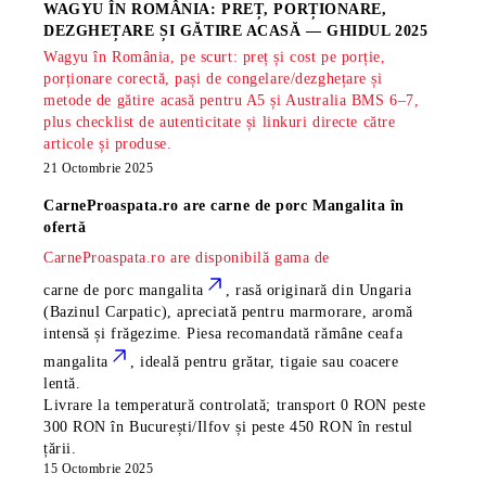
WAGYU ÎN ROMÂNIA: PREȚ, PORȚIONARE,
DEZGHEȚARE ȘI GĂTIRE ACASĂ — GHIDUL 2025
Wagyu în România, pe scurt: preț și cost pe porție,
porționare corectă, pași de congelare/dezghețare și
metode de gătire acasă pentru A5 și Australia BMS 6–7,
plus checklist de autenticitate și linkuri directe către
articole și produse.
21 Octombrie 2025
CarneProaspata.ro are
carne de porc Mangalita
în
ofertă
CarneProaspata.ro are disponibilă gama de
carne de porc mangalita
, rasă
originară din Ungaria
(Bazinul Carpatic), apreciată pentru marmorare, aromă
intensă și frăgezime. Piesa recomandată rămâne
ceafa
mangalita
, ideală pentru grătar, tigaie sau coacere
lentă.
Livrare la temperatură controlată; transport 0 RON peste
300 RON în București/Ilfov și peste 450 RON în restul
țării.
15 Octombrie 2025