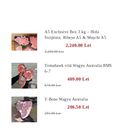
Produse Noi
A5 Exclusive Box 3 kg – Hida
Striploin, Ribeye A5 & Mușchi A5
2,240.00 Lei
3,200.00 Lei
Tomahawk vită Wagyu Australia BMS
6-7
469.00 Lei
670.00 Lei
T-Bone Wagyu Australia
206.50 Lei
295.00 Lei