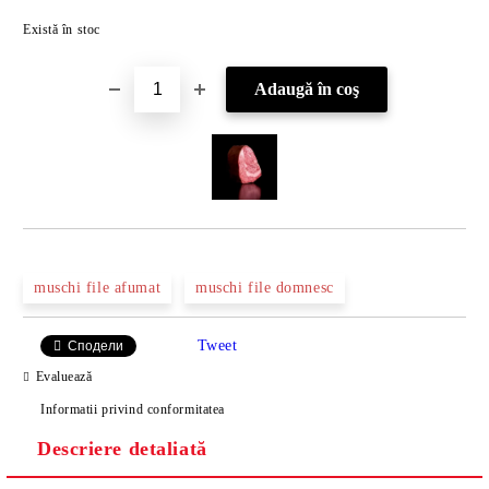
Îmi doresc
Există în stoc
muschi file afumat
muschi file domnesc
Tweet
Сподели
Evaluează
Informatii privind conformitatea
Descriere detaliată