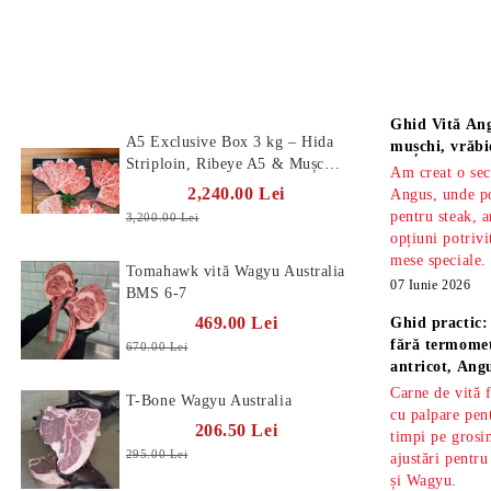
Produse Noi
Știri
Ghid Vită Ang
A5 Exclusive Box 3 kg – Hida
mușchi, vrăbi
Striploin, Ribeye A5 & Mușchi
Am creat o sec
A5
2,240.00 Lei
Angus, unde po
pentru steak, a
3,200.00 Lei
opțiuni potrivi
mese speciale.
Tomahawk vită Wagyu Australia
07 Iunie 2026
BMS 6-7
469.00 Lei
Ghid practic:
fără termomet
670.00 Lei
antricot, An
Carne de vită 
T-Bone Wagyu Australia
cu palpare pe
206.50 Lei
timpi pe gros
295.00 Lei
ajustări pentru
și Wagyu.