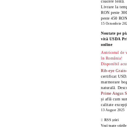
coacere lentă.
Livrare la temp
RON peste 300
peste 450 RON î
15 Octombrie 20
Noutate pe pi
vită USDA Pr
online
Antricotul de
în România!
Disponibil acu
Rib-eye Grain
certificat USD
marmorare boga
naturală. Desc
Prime Angus 
și află cum sun
calitate excepț
13 August 2025
RSS știri
Vezi toate știrile