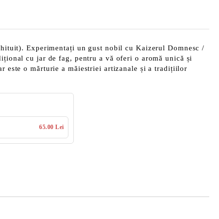
(hituit). Experimentați un gust nobil cu Kaizerul Domnesc /
ițional cu jar de fag, pentru a vă oferi o aromă unică și
 este o mărturie a măiestriei artizanale și a tradițiilor
65.00 Lei
Îmi doresc