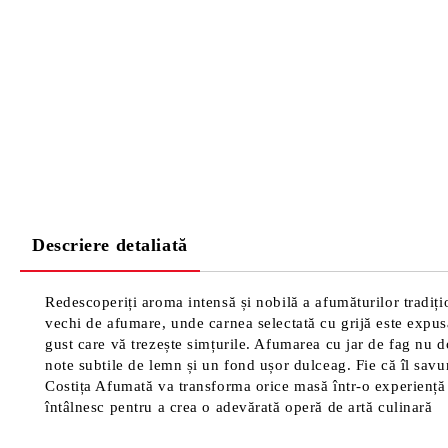
Descriere detaliată
Redescoperiți aroma intensă și nobilă a afumăturilor tradi
vechi de afumare, unde carnea selectată cu grijă este expus
gust care vă trezește simțurile. Afumarea cu jar de fag nu do
note subtile de lemn și un fond ușor dulceag. Fie că îl savur
Costița Afumată va transforma orice masă într-o experiență c
întâlnesc pentru a crea o adevărată operă de artă culinară