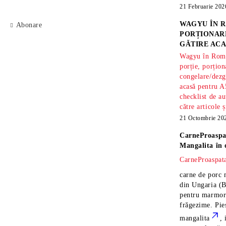
21 Februarie 202
WAGYU ÎN R
Abonare
PORȚIONARE
GĂTIRE ACA
Wagyu în Român
porție, porțion
congelare/dezg
acasă pentru A
checklist de au
către articole 
21 Octombrie 20
CarneProaspa
Mangalita
în 
CarneProaspata
carne de porc 
din Ungaria
(B
pentru marmora
frăgezime. Pi
mangalita
, 