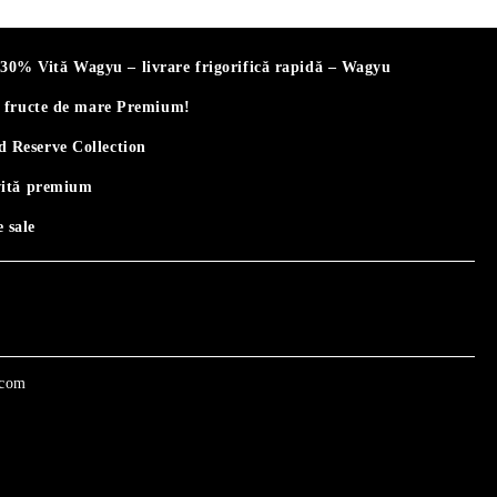
% Vită Wagyu – livrare frigorifică rapidă – Wagyu
i fructe de mare Premium!
 Reserve Collection
vită premium
 sale
.com