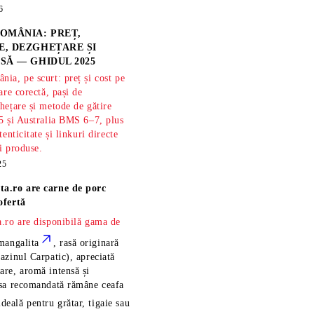
6
OMÂNIA: PREȚ,
, DEZGHEȚARE ȘI
SĂ — GHIDUL 2025
ia, pe scurt: preț și cost pe
are corectă, pași de
hețare și metode de gătire
5 și Australia BMS 6–7, plus
tenticitate și linkuri directe
și produse.
25
ta.ro are
carne de porc
ofertă
.ro are disponibilă gama de
mangalita
, rasă
originară
azinul Carpatic), apreciată
re, aromă intensă și
esa recomandată rămâne
ceafa
ideală pentru grătar, tigaie sau