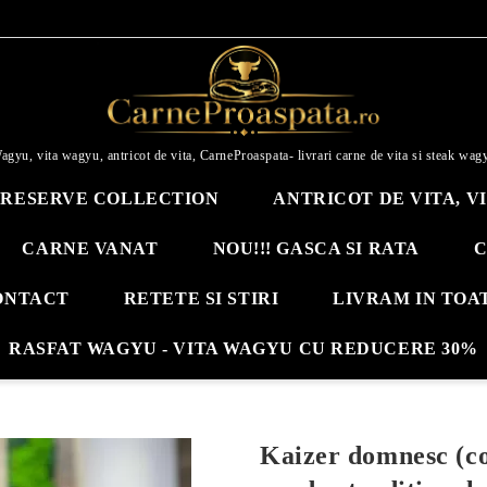
agyu, vita wagyu, antricot de vita, CarneProaspata- livrari carne de vita si steak wag
RESERVE COLLECTION
ANTRICOT DE VITA, V
CARNE VANAT
NOU!!! GASCA SI RATA
C
ONTACT
RETETE SI STIRI
LIVRAM IN TOA
RASFAT WAGYU - VITA WAGYU CU REDUCERE 30%
Kaizer domnesc (cos