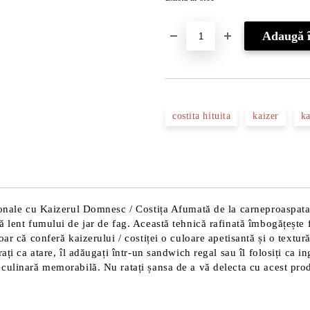
costita hituita
kaizer
k
ționale cu Kaizerul Domnesc / Costița Afumată de la carneproaspata
ă lent fumului de jar de fag. Această tehnică rafinată îmbogățește 
ar că conferă kaizerului / costiței o culoare apetisantă și o textură
ați ca atare, îl adăugați într-un sandwich regal sau îl folosiți ca i
ulinară memorabilă. Nu ratați șansa de a vă delecta cu acest produs