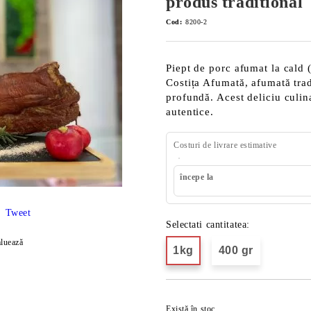
produs traditional
Cod:
8200-2
Piept de porc afumat la cald 
Costița Afumată, afumată trad
profundă. Acest deliciu culinar
autentice.
Costuri de livrare estimative
începe la
Tweet
Selectati cantitatea:
luează
1kg
400 gr
Există în stoc