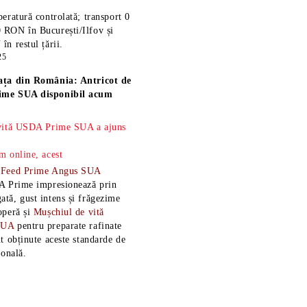
eratură controlată; transport 0
 RON în București/Ilfov și
n restul țării.
25
ața din România: Antricot de
ime SUA disponibil acum
 vită USDA Prime SUA a ajuns
m online, acest
-Feed Prime Angus SUA
A Prime impresionează prin
tă, gust intens și frăgezime
operă și
Mușchiul de vită
SUA
pentru preparate rafinate
t obținute aceste standarde de
ională.