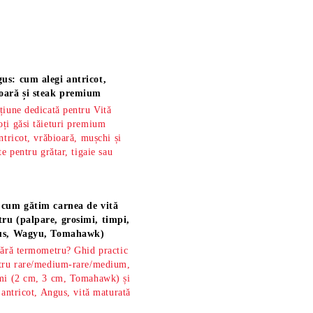
us: cum alegi antricot,
oară și steak premium
țiune dedicată pentru Vită
ți găsi tăieturi premium
ntricot, vrăbioară, mușchi și
te pentru grătar, tigaie sau
 cum gătim carnea de vită
ru (palpare, grosimi, timpi,
gus, Wagyu, Tomahawk)
fără termometru? Ghid practic
ntru rare/medium-rare/medium,
imi (2 cm, 3 cm, Tomahawk) și
 antricot, Angus, vită maturată