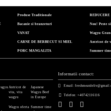
Produse Traditionale
REDUCERE 30
E
Bacanie si branzeturi
Nou! Peste s
VANAT
Wagyu Grand
CARNE DE BERBECUT SI MIEL
Antricot de 
PORC MANGALITA
Summer time
Informatii contact:
Email:
freshmeatdeliv@gmail
wagyu
Antricot de
Japanese
vita, vita
Wagyu Beef
Telefon:
+40742116116
wagyu
in Europe
Wagyu oferta
Summer time