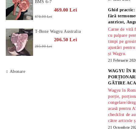
BMS 6-7
469.00 Lei
Ghid practic:
fără termomet
670.00 Lei
antricot, An
Carne de vită 
T-Bone Wagyu Australia
cu palpare pe
206.50 Lei
timpi pe gros
295.00 Lei
ajustări pentru
și Wagyu.
21 Februarie 202
WAGYU ÎN R
Abonare
PORȚIONARE
GĂTIRE ACA
Wagyu în Român
porție, porțion
congelare/dezg
acasă pentru A
checklist de au
către articole 
21 Octombrie 20