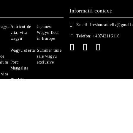
Informatii contact:
Email:
freshmeatdeliv@gmail
wagyu
Antricot de
Japanese
vita, vita
Wagyu Beef
Telefon:
+40742116116
wagyu
in Europe
Wagyu oferta
Summer time
 de
sale wagyu
mium
Porc
exclusive
Mangalita
 vita
Ghid Vita
Angus
politica de confidentialitate