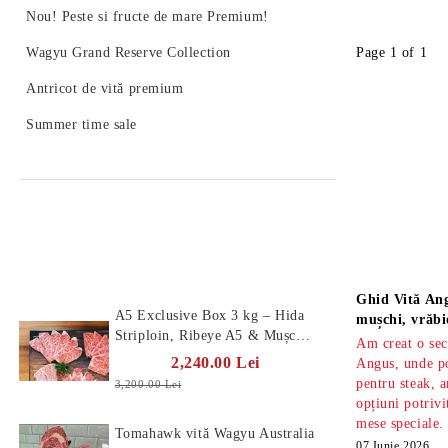
Nou! Peste si fructe de mare Premium!
Wagyu Grand Reserve Collection
Page 1 of 1
Antricot de vită premium
Summer time sale
Produse Noi
Știri
Ghid Vită Ang
A5 Exclusive Box 3 kg – Hida
mușchi, vrăbi
Striploin, Ribeye A5 & Mușchi
Am creat o sec
A5
2,240.00 Lei
Angus, unde po
pentru steak, a
3,200.00 Lei
opțiuni potrivi
mese speciale.
Tomahawk vită Wagyu Australia
07 Iunie 2026