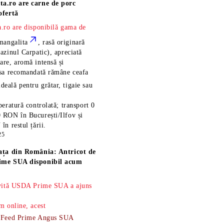
ta.ro are
carne de porc
ofertă
.ro are disponibilă gama de
mangalita
, rasă
originară
azinul Carpatic), apreciată
re, aromă intensă și
esa recomandată rămâne
ceafa
ideală pentru grătar, tigaie sau
eratură controlată; transport 0
 RON în București/Ilfov și
n restul țării.
25
ața din România: Antricot de
ime SUA disponibil acum
 vită USDA Prime SUA a ajuns
m online, acest
-Feed Prime Angus SUA