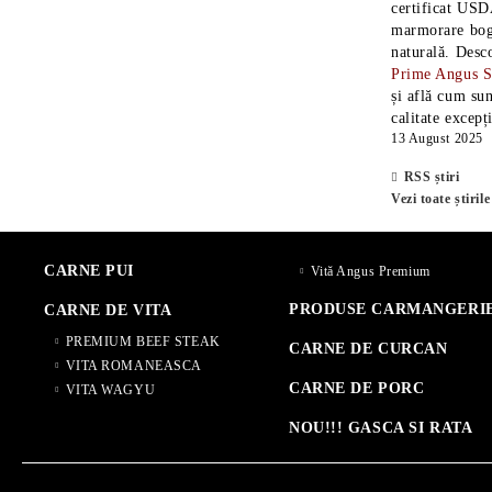
certificat USD
marmorare boga
naturală. Desc
Prime Angus 
și află cum sun
calitate excepț
13 August 2025
RSS știri
Vezi toate știrile
CARNE PUI
Vită Angus Premium
PRODUSE CARMANGERI
CARNE DE VITA
PREMIUM BEEF STEAK
CARNE DE CURCAN
VITA ROMANEASCA
CARNE DE PORC
VITA WAGYU
NOU!!! GASCA SI RATA