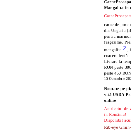
CarneProaspa
Mangalita
în 
CarneProaspata
carne de porc 
din Ungaria
(B
pentru marmora
frăgezime. Pi
mangalita
, 
coacere lentă.
Livrare la temp
RON peste 300
peste 450 RON î
15 Octombrie 20
Noutate pe pi
vită USDA Pr
online
Antricotul de
în România!
Disponibil acu
Rib-eye Grain