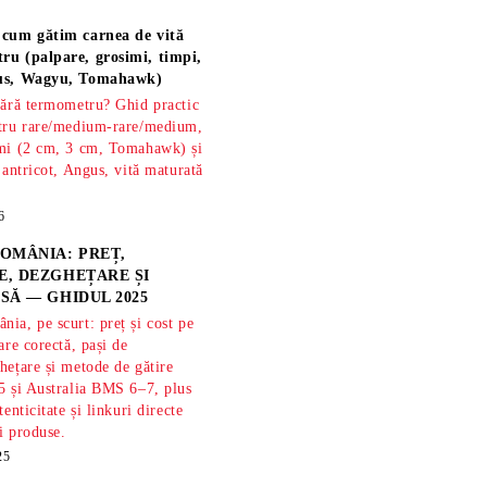
 cum gătim carnea de vită
ru (palpare, grosimi, timpi,
gus, Wagyu, Tomahawk)
fără termometru? Ghid practic
ntru rare/medium-rare/medium,
imi (2 cm, 3 cm, Tomahawk) și
 antricot, Angus, vită maturată
6
OMÂNIA: PREȚ,
, DEZGHEȚARE ȘI
SĂ — GHIDUL 2025
ia, pe scurt: preț și cost pe
are corectă, pași de
hețare și metode de gătire
5 și Australia BMS 6–7, plus
tenticitate și linkuri directe
și produse.
25