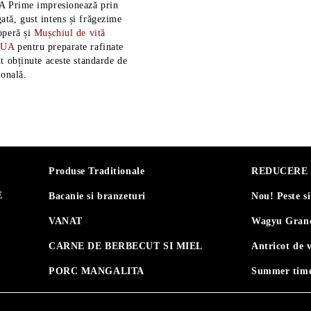
A Prime impresionează prin
tă, gust intens și frăgezime
operă și
Mușchiul de vită
SUA
pentru preparate rafinate
t obținute aceste standarde de
ională.
Produse Traditionale
REDUCERE 30
E
Bacanie si branzeturi
Nou! Peste s
VANAT
Wagyu Grand
CARNE DE BERBECUT SI MIEL
Antricot de 
PORC MANGALITA
Summer time