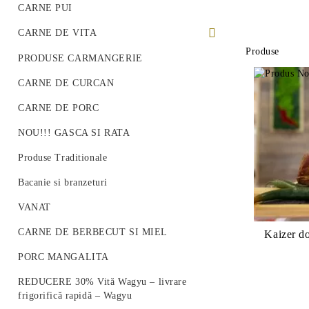
CARNE PUI
CARNE DE VITA
Produse
PREMIUM BEEF STEAK
PRODUSE CARMANGERIE
VITA ROMANEASCA
CARNE DE CURCAN
VITA WAGYU
CARNE DE PORC
Vită Angus Premium
NOU!!! GASCA SI RATA
Produse Traditionale
Bacanie si branzeturi
VANAT
CARNE DE BERBECUT SI MIEL
Kaizer do
PORC MANGALITA
REDUCERE 30% Vită Wagyu – livrare
frigorifică rapidă – Wagyu