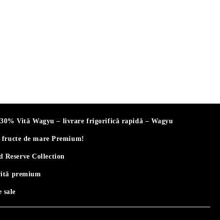
% Vită Wagyu – livrare frigorifică rapidă – Wagyu
i fructe de mare Premium!
 Reserve Collection
vită premium
 sale