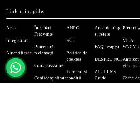
Link-uri rapide:
Acasă
Întrebări
ANPC
Articole blog
Preturi 
Frecvente
si retete
Înregistrare
SOL
VITA
Procedură
FAQ- wagyu
WAGYU
Autentificare
reclamaţii
Politica de
cookies
DESPRE NOI
Antricot
Căutare
Contactează-ne
vita pre
Avansată
Termeni si
AI / LLMs
Confidențialitate
conditii
Guide
Carne de
Magazinul nostru respecta 100% prevederile GDPR.
Citeste 
GDPR