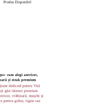
Produs Disponibil
us: cum alegi antricot,
oară și steak premium
țiune dedicată pentru Vită
ți găsi tăieturi premium
ntricot, vrăbioară, mușchi și
te pentru grătar, tigaie sau