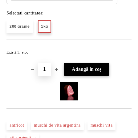
Selectati cantitatea:
200 grame
1kg
Îmi doresc
Există în stoc
antricot
muschi de vita argentina
muschi vita
vita argentina