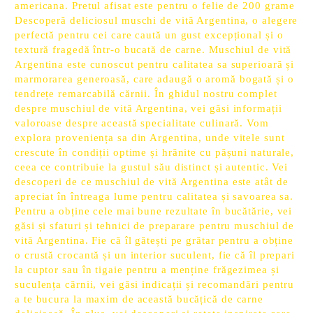
americana. Pretul afisat este pentru o felie de 200 grame
Descoperă deliciosul muschi de vită Argentina, o alegere
perfectă pentru cei care caută un gust excepțional și o
textură fragedă într-o bucată de carne. Muschiul de vită
Argentina este cunoscut pentru calitatea sa superioară și
marmorarea generoasă, care adaugă o aromă bogată și o
tendrețe remarcabilă cărnii. În ghidul nostru complet
despre muschiul de vită Argentina, vei găsi informații
valoroase despre această specialitate culinară. Vom
explora proveniența sa din Argentina, unde vitele sunt
crescute în condiții optime și hrănite cu pășuni naturale,
ceea ce contribuie la gustul său distinct și autentic. Vei
descoperi de ce muschiul de vită Argentina este atât de
apreciat în întreaga lume pentru calitatea și savoarea sa.
Pentru a obține cele mai bune rezultate în bucătărie, vei
găsi și sfaturi și tehnici de preparare pentru muschiul de
vită Argentina. Fie că îl gătești pe grătar pentru a obține
o crustă crocantă și un interior suculent, fie că îl prepari
la cuptor sau în tigaie pentru a menține frăgezimea și
suculența cărnii, vei găsi indicații și recomandări pentru
a te bucura la maxim de această bucățică de carne