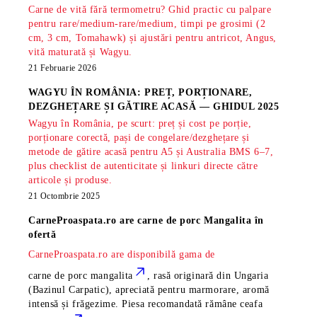
Carne de vită fără termometru? Ghid practic cu palpare
pentru rare/medium-rare/medium, timpi pe grosimi (2
cm, 3 cm, Tomahawk) și ajustări pentru antricot, Angus,
vită maturată și Wagyu.
21 Februarie 2026
WAGYU ÎN ROMÂNIA: PREȚ, PORȚIONARE,
DEZGHEȚARE ȘI GĂTIRE ACASĂ — GHIDUL 2025
Wagyu în România, pe scurt: preț și cost pe porție,
porționare corectă, pași de congelare/dezghețare și
metode de gătire acasă pentru A5 și Australia BMS 6–7,
plus checklist de autenticitate și linkuri directe către
articole și produse.
21 Octombrie 2025
CarneProaspata.ro are
carne de porc Mangalita
în
ofertă
CarneProaspata.ro are disponibilă gama de
carne de porc mangalita
, rasă
originară din Ungaria
(Bazinul Carpatic), apreciată pentru marmorare, aromă
intensă și frăgezime. Piesa recomandată rămâne
ceafa