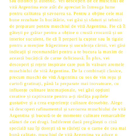
său distinct și autentic. Vei descoperi de ce muschiul de
vită Argentina este atât de apreciat în întreaga lume
pentru calitatea și savoarea sa. Pentru a obține cele mai
bune rezultate în bucătărie, vei găsi și sfaturi și tehnici
de preparare pentru muschiul de vită Argentina. Fie că îl
gătești pe grătar pentru a obține o crustă crocantă și un
interior suculent, fie că îl prepari la cuptor sau în tigaie
pentru a menține frăgezimea și suculența cărnii, vei găsi
indicații și recomandări pentru a te bucura la maxim de
această bucățică de carne delicioasă. În plus, vei
descoperi și rețete inspirate care pun în valoare aromele
muschiului de vită Argentina. De la combinații clasice,
precum muschi de vită Argentina cu sos de vin roșu și
cartofi gratinați, până la preparate mai inovatoare, cu
influențe culinare internaționale, vei găsi opțiuni
creative și captivante pentru a-ți răsfăța papilele
gustative și a crea experiențe culinare deosebite. Alege
să descoperi rafinamentul și savoarea muschiului de vită
Argentina și bucură-te de momente culinare remarcabile
alături de cei dragi. Indiferent dacă pregătești o cină
specială sau îți dorești să te răsfeți cu o carne de cea mai
bună calitate, muschiul de vită Argentina va aduce o