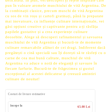
delicioasă. În plus, vei descoperi și rețete inspirate care
pun în valoare aromele muschiului de vită Argentina. De
la combinații clasice, precum muschi de vită Argentina
cu sos de vin roșu și cartofi gratinați, până la preparate
mai inovatoare, cu influențe culinare internaționale, vei
găsi opțiuni creative și captivante pentru a-ți răsfăța
papilele gustative și a crea experiențe culinare
deosebite. Alege să descoperi rafinamentul și savoarea
muschiului de vită Argentina și bucură-te de momente
culinare remarcabile alături de cei dragi. Indiferent dacă
pregătești o cină specială sau îți dorești să te răsfeți cu o
carne de cea mai bună calitate, muschiul de vită
Argentina va aduce o notă de eleganță și savoare în
fiecare farfurie. Bucură-te de frăgezimea și gustul
excepțional al acestei delicatese și creează amintiri
culinare de neuitat!
Costuri de livrare estimative
începe la
65.00 Lei