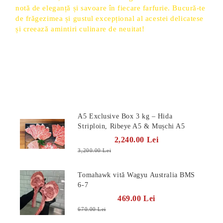
notă de eleganță și savoare în fiecare farfurie. Bucură-te
de frăgezimea și gustul excepțional al acestei delicatese
și creează amintiri culinare de neuitat!
Produse Noi
A5 Exclusive Box 3 kg – Hida
Striploin, Ribeye A5 & Mușchi A5
2,240.00 Lei
3,200.00 Lei
Tomahawk vită Wagyu Australia BMS
6-7
469.00 Lei
670.00 Lei