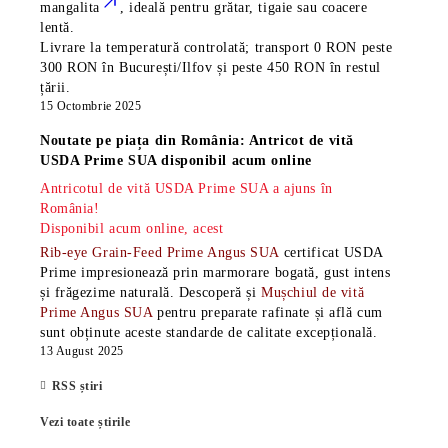
mangalita
, ideală pentru grătar, tigaie sau coacere
lentă.
Livrare la temperatură controlată; transport 0 RON peste
300 RON în București/Ilfov și peste 450 RON în restul
țării.
15 Octombrie 2025
Noutate pe piața din România: Antricot de vită
USDA Prime SUA disponibil acum online
Antricotul de vită USDA Prime SUA a ajuns în
România!
Disponibil acum online, acest
Rib-eye Grain-Feed Prime Angus SUA
certificat USDA
Prime impresionează prin marmorare bogată, gust intens
și frăgezime naturală. Descoperă și
Mușchiul de vită
Prime Angus SUA
pentru preparate rafinate și află cum
sunt obținute aceste standarde de calitate excepțională.
13 August 2025
RSS știri
Vezi toate știrile