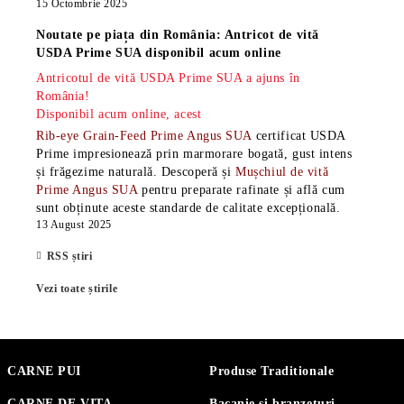
15 Octombrie 2025
Noutate pe piața din România: Antricot de vită
USDA Prime SUA disponibil acum online
Antricotul de vită USDA Prime SUA a ajuns în
România!
Disponibil acum online, acest
Rib-eye Grain-Feed Prime Angus SUA
certificat USDA
Prime impresionează prin marmorare bogată, gust intens
și frăgezime naturală. Descoperă și
Mușchiul de vită
Prime Angus SUA
pentru preparate rafinate și află cum
sunt obținute aceste standarde de calitate excepțională.
13 August 2025
RSS știri
Vezi toate știrile
CARNE PUI
Produse Traditionale
CARNE DE VITA
Bacanie si branzeturi