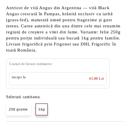
Antricot de vită Angus din Argentina — vită Black
Angus crescută în Pampas, hrănită exclusiv cu iarbă
(grass-fed), maturată umed pentru fragezime și gust
intens. Carne autentică din una dintre cele mai renumite
regiuni de creștere a vitei din lume. Variante: felie 250g
pentru porție individuală sau bucată 1kg pentru familie.
Livrare frigorifică prin Frigonet sau DHL Frigorific în
toată România.
Costuri de livrare estimative
începe la
65.00 Lei
Selectati cantitatea:
250 grame
1kg