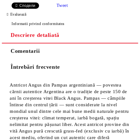
Tweet
Сподели
Evaluează
Informatii privind conformitatea
Descriere detaliată
Comentarii
Întrebări frecvente
Antricot Angus din Pampas argentiniană — povestea
cărnii autentice Argentina are o tradiție de peste 150 de
ani în creșterea vitei Black Angus. Pampas — câmpiile
întinse din centrul țării — sunt considerate la nivel
mondial unul dintre cele mai bune medii naturale pentru
creșterea vitei: climat temperat, iarbă bogată, spațiu
nelimitat pentru pășunat liber. Acest antricot provine din
vită Angus pură crescută grass-fed (exclusiv cu iarbă) în
acest mediu, oferind un cut autentic care diferă