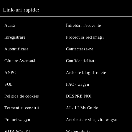
Link-uri rapide:
Acasă
Întrebări Frecvente
Înregistrare
Procedură reclamaţii
Autentificare
Contactează-ne
Căutare Avansată
Confidențialitate
ANPC
Articole blog si retete
SOL
FAQ- wagyu
Politica de cookies
DESPRE NOI
Termeni si conditii
AI / LLMs Guide
Preturi wagyu
Antricot de vita, vita wagyu
VITA WAGYU
Wagyu oferta