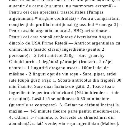
autentic de carne (nu untos, nu marmorare extremă) -
Pentru cei care apreciază trasabilitatea (Pampas
argentiniană = origine controlată) - Pentru cumpărătorii
conștienți de profilul nutrițional (grass-fed = omega-3) -
Pentru asado argentinian acasă, BBQ-uri serioase -
Pentru cei care vor să exploreze diversitatea Angus
dincolo de USA Prime Rețetă — Antricot argentinian cu
chimichurri (asado clasic) Ingrediente (pentru 2
persoane): - 2 felii antricot 250g - Sare grunchy
Chimichurri: - 1 legătură pătrunjel (frunze) - 2 căței
usturoi - 1 linguriță oregano uscat - 100ml ulei de
măsline - 2 linguri oțet de vin roșu - Sare, piper, ardei
iute (după gust) Pași: 1. Scoate antricotul din frigider 30
min înainte. Sare doar înainte de gătit. 2. Toace toate
ingredientele pentru chimichurri (NU în blender — taie
cu cuțitul). Lasă-l să se odihnească 30 min înainte
(gusturile se contopesc). 3. Grătar pe cărbuni încinși la
maxim — 4-5 minute fiecare parte pentru medium-rare.
4. Odihnă 5-7 minute. 5. Servește cu chimichurri din
abundență, salată verde, vin roșu argentinian (Malbec).