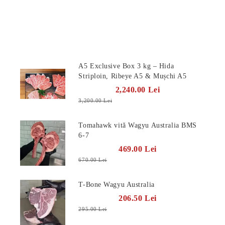
Produse Noi
A5 Exclusive Box 3 kg – Hida
Striploin, Ribeye A5 & Mușchi A5
2,240.00 Lei
3,200.00 Lei
Tomahawk vită Wagyu Australia BMS
6-7
469.00 Lei
670.00 Lei
T-Bone Wagyu Australia
206.50 Lei
295.00 Lei