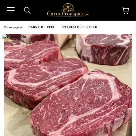
Prima pagină
CARNE DE VITA
PREMIUM BEEF STEAK
N