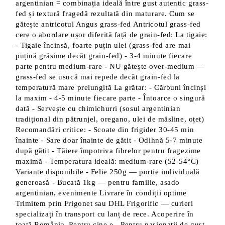
argentinian = combinația ideală între gust autentic grass-
fed și textură fragedă rezultată din maturare. Cum se
gătește antricotul Angus grass-fed Antricotul grass-fed
cere o abordare ușor diferită față de grain-fed: La tigaie:
- Tigaie încinsă, foarte puțin ulei (grass-fed are mai
puțină grăsime decât grain-fed) - 3-4 minute fiecare
parte pentru medium-rare - NU gătește over-medium —
grass-fed se usucă mai repede decât grain-fed la
temperatură mare prelungită La grătar: - Cărbuni încinși
la maxim - 4-5 minute fiecare parte - Întoarce o singură
dată - Servește cu chimichurri (sosul argentinian
tradițional din pătrunjel, oregano, ulei de măsline, oțet)
Recomandări critice: - Scoate din frigider 30-45 min
înainte - Sare doar înainte de gătit - Odihnă 5-7 minute
după gătit - Tăiere împotriva fibrelor pentru fragezime
maximă - Temperatura ideală: medium-rare (52-54°C)
Variante disponibile - Felie 250g — porție individuală
generoasă - Bucată 1kg — pentru familie, asado
argentinian, evenimente Livrare în condiții optime
Trimitem prin Frigonet sau DHL Frigorific — curieri
specializați în transport cu lanț de rece. Acoperire în
toată România. Pentru cine e - Pentru pasionații de gust