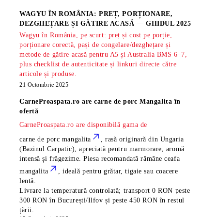
WAGYU ÎN ROMÂNIA: PREȚ, PORȚIONARE,
DEZGHEȚARE ȘI GĂTIRE ACASĂ — GHIDUL 2025
Wagyu în România, pe scurt: preț și cost pe porție,
porționare corectă, pași de congelare/dezghețare și
metode de gătire acasă pentru A5 și Australia BMS 6–7,
plus checklist de autenticitate și linkuri directe către
articole și produse.
21 Octombrie 2025
CarneProaspata.ro are
carne de porc Mangalita
în
ofertă
CarneProaspata.ro are disponibilă gama de
carne de porc mangalita
, rasă
originară din Ungaria
(Bazinul Carpatic), apreciată pentru marmorare, aromă
intensă și frăgezime. Piesa recomandată rămâne
ceafa
mangalita
, ideală pentru grătar, tigaie sau coacere
lentă.
Livrare la temperatură controlată; transport 0 RON peste
300 RON în București/Ilfov și peste 450 RON în restul
țării.