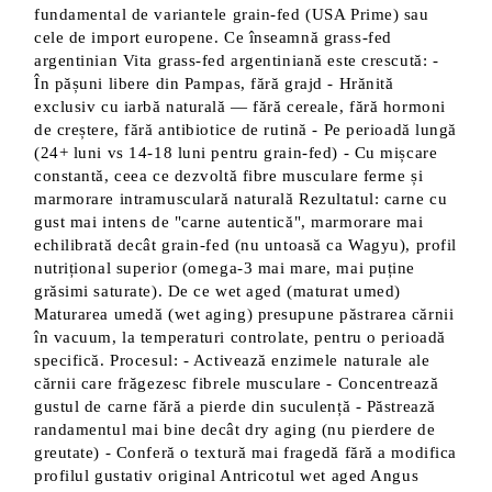
fundamental de variantele grain-fed (USA Prime) sau
cele de import europene. Ce înseamnă grass-fed
argentinian Vita grass-fed argentiniană este crescută: -
În pășuni libere din Pampas, fără grajd - Hrănită
exclusiv cu iarbă naturală — fără cereale, fără hormoni
de creștere, fără antibiotice de rutină - Pe perioadă lungă
(24+ luni vs 14-18 luni pentru grain-fed) - Cu mișcare
constantă, ceea ce dezvoltă fibre musculare ferme și
marmorare intramusculară naturală Rezultatul: carne cu
gust mai intens de "carne autentică", marmorare mai
echilibrată decât grain-fed (nu untoasă ca Wagyu), profil
nutrițional superior (omega-3 mai mare, mai puține
grăsimi saturate). De ce wet aged (maturat umed)
Maturarea umedă (wet aging) presupune păstrarea cărnii
în vacuum, la temperaturi controlate, pentru o perioadă
specifică. Procesul: - Activează enzimele naturale ale
cărnii care frăgezesc fibrele musculare - Concentrează
gustul de carne fără a pierde din suculență - Păstrează
randamentul mai bine decât dry aging (nu pierdere de
greutate) - Conferă o textură mai fragedă fără a modifica
profilul gustativ original Antricotul wet aged Angus