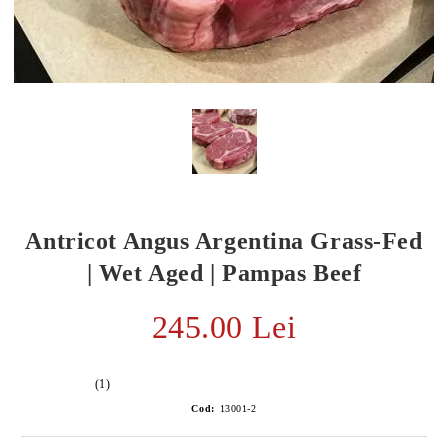
Antricot Angus Argentina Grass-Fed
| Wet Aged | Pampas Beef
245.00 Lei
E TRANSPORT
DUCERE 30%
(1)
Cod:
13001-2