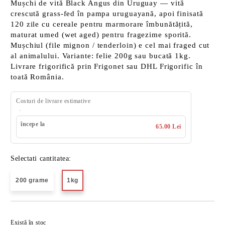
Mușchi de vită Black Angus din Uruguay — vită
crescută grass-fed în pampa uruguayană, apoi finisată
120 zile cu cereale pentru marmorare îmbunătățită,
maturat umed (wet aged) pentru fragezime sporită.
Mușchiul (file mignon / tenderloin) e cel mai fraged cut
al animalului. Variante: felie 200g sau bucată 1kg.
Livrare frigorifică prin Frigonet sau DHL Frigorific în
toată România.
Costuri de livrare estimative
începe la
65.00 Lei
Selectati cantitatea:
200 grame
1kg
Îmi doresc
Există în stoc