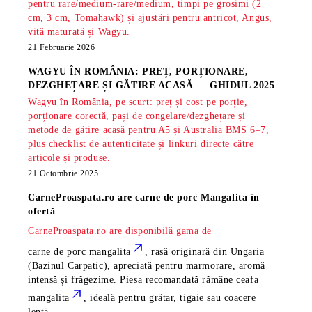
pentru rare/medium-rare/medium, timpi pe grosimi (2
cm, 3 cm, Tomahawk) și ajustări pentru antricot, Angus,
vită maturată și Wagyu.
21 Februarie 2026
WAGYU ÎN ROMÂNIA: PREȚ, PORȚIONARE,
DEZGHEȚARE ȘI GĂTIRE ACASĂ — GHIDUL 2025
Wagyu în România, pe scurt: preț și cost pe porție,
porționare corectă, pași de congelare/dezghețare și
metode de gătire acasă pentru A5 și Australia BMS 6–7,
plus checklist de autenticitate și linkuri directe către
articole și produse.
21 Octombrie 2025
CarneProaspata.ro are
carne de porc Mangalita
în
ofertă
CarneProaspata.ro are disponibilă gama de
carne de porc mangalita
, rasă
originară din Ungaria
(Bazinul Carpatic), apreciată pentru marmorare, aromă
intensă și frăgezime. Piesa recomandată rămâne
ceafa
mangalita
, ideală pentru grătar, tigaie sau coacere
lentă.