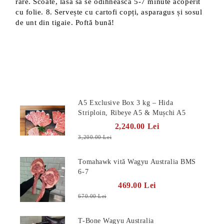
rare. Scoate, lasă să se odihnească 5-7 minute acoperit
cu folie. 8. Servește cu cartofi copți, asparagus și sosul
de unt din tigaie. Poftă bună!
Produse Noi
A5 Exclusive Box 3 kg – Hida
Striploin, Ribeye A5 & Mușchi A5
2,240.00 Lei
3,200.00 Lei
Tomahawk vită Wagyu Australia BMS
6-7
469.00 Lei
670.00 Lei
T-Bone Wagyu Australia