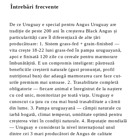
Întrebări frecvente
De ce Uruguay e special pentru Angus Uruguay are
tradiție de peste 200 ani în creșterea Black Angus și
particularități care îl diferențiază de alte țări
producătoare: 1. Sistem grass-fed + grain-finished —
vita crește 18-22 luni grass-fed în pampa uruguayană,
apoi e finisată 120 zile cu cereale pentru marmorare
îmbunătățită. E un compromis inteligent: păstrează
beneficiile creșterii naturale (gust pronunțat, profil
nutrițional bun) dar adaugă marmorarea care face cut-
urile premium mai untoase. 2. Trasabilitate completă
obligatorie — fiecare animal e înregistrat de la naștere
cu cod unic, monitorizat pe toată viața. Uruguay e
cunoscut ca țara cu cea mai bună trasabilitate a cărnii
din lume. 3. Pampa uruguayană — câmpii naturale cu
iarbă bogată, climat temperat, umiditate optimă pentru
creșterea vitei în condiții naturale. 4. Reputație mondială
— Uruguay e considerat la nivel internațional unul
dintre cei 3 mari producători de Angus de calitate