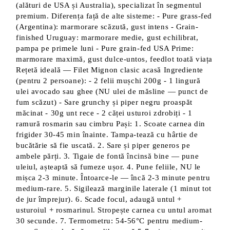
(alături de USA și Australia), specializat în segmentul
premium. Diferența față de alte sisteme: - Pure grass-fed
(Argentina): marmorare scăzută, gust intens - Grain-
finished Uruguay: marmorare medie, gust echilibrat,
pampa pe primele luni - Pure grain-fed USA Prime:
marmorare maximă, gust dulce-untos, feedlot toată viața
Rețetă ideală — Filet Mignon clasic acasă Ingrediente
(pentru 2 persoane): - 2 felii mușchi 200g - 1 lingură
ulei avocado sau ghee (NU ulei de măsline — punct de
fum scăzut) - Sare grunchy și piper negru proaspăt
măcinat - 30g unt rece - 2 căței usturoi zdrobiți - 1
ramură rosmarin sau cimbru Pași: 1. Scoate carnea din
frigider 30-45 min înainte. Tampa-tează cu hârtie de
bucătărie să fie uscată. 2. Sare și piper generos pe
ambele părți. 3. Tigaie de fontă încinsă bine — pune
uleiul, așteaptă să fumeze ușor. 4. Pune feliile, NU le
mișca 2-3 minute. Întoarce-le — încă 2-3 minute pentru
medium-rare. 5. Sigilează marginile laterale (1 minut tot
de jur împrejur). 6. Scade focul, adaugă untul +
usturoiul + rosmarinul. Stropește carnea cu untul aromat
30 secunde. 7. Termometru: 54-56°C pentru medium-