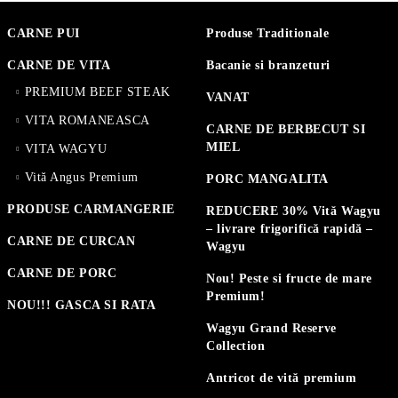
CARNE PUI
Produse Traditionale
CARNE DE VITA
Bacanie si branzeturi
PREMIUM BEEF STEAK
VANAT
VITA ROMANEASCA
CARNE DE BERBECUT SI
MIEL
VITA WAGYU
Vită Angus Premium
PORC MANGALITA
PRODUSE CARMANGERIE
REDUCERE 30% Vită Wagyu
– livrare frigorifică rapidă –
CARNE DE CURCAN
Wagyu
CARNE DE PORC
Nou! Peste si fructe de mare
Premium!
NOU!!! GASCA SI RATA
Wagyu Grand Reserve
Collection
Antricot de vită premium