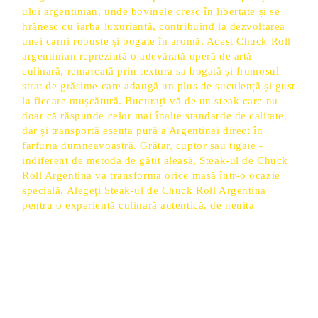
ului argentinian, unde bovinele cresc în libertate și se
hrănesc cu iarba luxuriantă, contribuind la dezvoltarea
unei carni robuste și bogate în aromă. Acest Chuck Roll
argentinian reprezintă o adevărată operă de artă
culinară, remarcată prin textura sa bogată și frumosul
strat de grăsime care adaugă un plus de suculență și gust
la fiecare mușcătură. Bucurați-vă de un steak care nu
doar că răspunde celor mai înalte standarde de calitate,
dar și transportă esența pură a Argentinei direct în
farfuria dumneavoastră. Grătar, cuptor sau tigaie -
indiferent de metoda de gătit aleasă, Steak-ul de Chuck
Roll Argentina va transforma orice masă într-o ocazie
specială. Alegeți Steak-ul de Chuck Roll Argentina
pentru o experiență culinară autentică, de neuita
Produse Noi