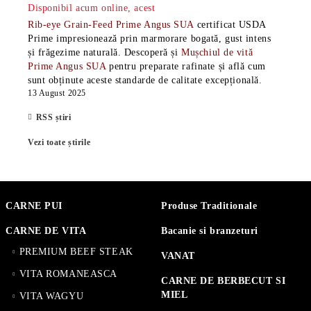
Disponibil acum online, acest
Rib-eye Grain-Feed Prime Angus SUA
certificat USDA
Prime impresionează prin marmorare bogată, gust intens
și frăgezime naturală. Descoperă și
Mușchiul de vită
Prime Angus SUA
pentru preparate rafinate și află cum
sunt obținute aceste standarde de calitate excepțională.
13 August 2025
RSS știri
Vezi toate știrile
CARNE PUI
Produse Traditionale
CARNE DE VITA
Bacanie si branzeturi
PREMIUM BEEF STEAK
VANAT
VITA ROMANEASCA
CARNE DE BERBECUT SI
MIEL
VITA WAGYU