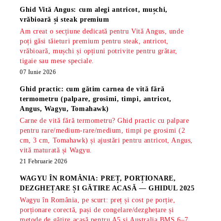
Ghid Vită Angus: cum alegi antricot, mușchi,
vrăbioară și steak premium
Am creat o secțiune dedicată pentru Vită Angus, unde
poți găsi tăieturi premium pentru steak, antricot,
vrăbioară, mușchi și opțiuni potrivite pentru grătar,
tigaie sau mese speciale.
07 Iunie 2026
Ghid practic: cum gătim carnea de vită fără
termometru (palpare, grosimi, timpi, antricot,
Angus, Wagyu, Tomahawk)
Carne de vită fără termometru? Ghid practic cu palpare
pentru rare/medium-rare/medium, timpi pe grosimi (2
cm, 3 cm, Tomahawk) și ajustări pentru antricot, Angus,
vită maturată și Wagyu.
21 Februarie 2026
WAGYU ÎN ROMÂNIA: PREȚ, PORȚIONARE,
DEZGHEȚARE ȘI GĂTIRE ACASĂ — GHIDUL 2025
Wagyu în România, pe scurt: preț și cost pe porție,
porționare corectă, pași de congelare/dezghețare și
metode de gătire acasă pentru A5 și Australia BMS 6–7,