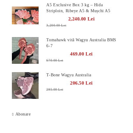
A5 Exclusive Box 3 kg – Hida
Striploin, Ribeye A5 & Mușchi A5
2,240.00 Lei
3,200.00 Lei
Tomahawk vită Wagyu Australia BMS
6-7
469.00 Lei
670.00 Lei
T-Bone Wagyu Australia
206.50 Lei
295.00 Lei
Abonare
Știri