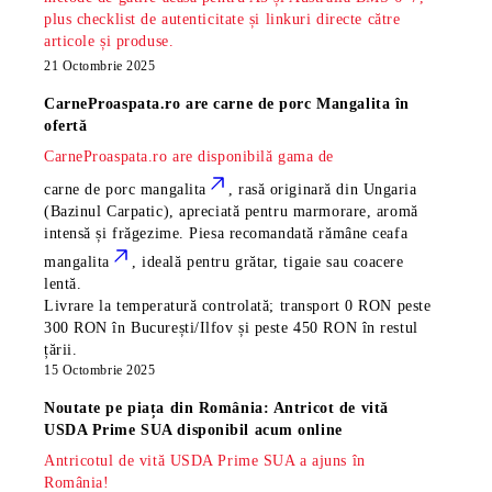
plus checklist de autenticitate și linkuri directe către
articole și produse.
21 Octombrie 2025
CarneProaspata.ro are
carne de porc Mangalita
în
ofertă
CarneProaspata.ro are disponibilă gama de
carne de porc mangalita
, rasă
originară din Ungaria
(Bazinul Carpatic), apreciată pentru marmorare, aromă
intensă și frăgezime. Piesa recomandată rămâne
ceafa
mangalita
, ideală pentru grătar, tigaie sau coacere
lentă.
Livrare la temperatură controlată; transport 0 RON peste
300 RON în București/Ilfov și peste 450 RON în restul
țării.
15 Octombrie 2025
Noutate pe piața din România: Antricot de vită
USDA Prime SUA disponibil acum online
Antricotul de vită USDA Prime SUA a ajuns în
România!