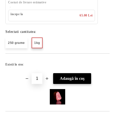
Costuri de livrare estimative
începe la
65.00 Lei
Selectati cantitatea:
250 grame
1kg
Îmi doresc
Există în stoc