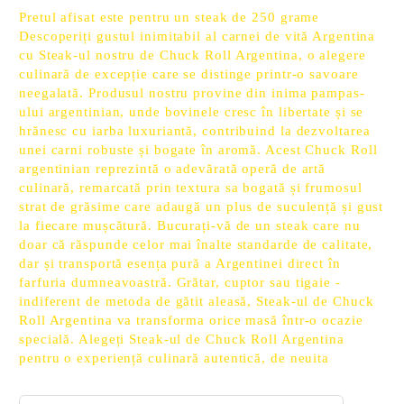
Pretul afisat este pentru un steak de 250 grame
Descoperiți gustul inimitabil al carnei de vită Argentina
cu Steak-ul nostru de Chuck Roll Argentina, o alegere
culinară de excepție care se distinge printr-o savoare
neegalată. Produsul nostru provine din inima pampas-
ului argentinian, unde bovinele cresc în libertate și se
hrănesc cu iarba luxuriantă, contribuind la dezvoltarea
unei carni robuste și bogate în aromă. Acest Chuck Roll
argentinian reprezintă o adevărată operă de artă
culinară, remarcată prin textura sa bogată și frumosul
strat de grăsime care adaugă un plus de suculență și gust
la fiecare mușcătură. Bucurați-vă de un steak care nu
doar că răspunde celor mai înalte standarde de calitate,
dar și transportă esența pură a Argentinei direct în
farfuria dumneavoastră. Grătar, cuptor sau tigaie -
indiferent de metoda de gătit aleasă, Steak-ul de Chuck
Roll Argentina va transforma orice masă într-o ocazie
specială. Alegeți Steak-ul de Chuck Roll Argentina
pentru o experiență culinară autentică, de neuita