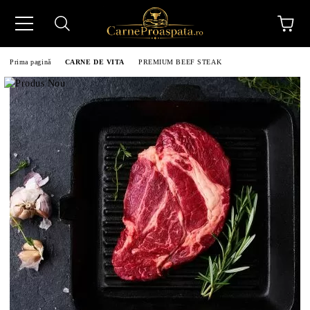
Prima pagină
CARNE DE VITA
PREMIUM BEEF STEAK
N