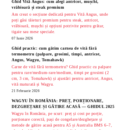
Ghid Vită Angus: cum alegi antricot, mușchi,
vrăbioară și steak premium
Am creat o secțiune dedicată pentru Vită Angus, unde
poți găsi tăieturi premium pentru steak, antricot,
vrăbioară, mușchi și opțiuni potrivite pentru grătar,
tigaie sau mese speciale.
07 Iunie 2026
Ghid practic: cum gătim carnea de vită fără
termometru (palpare, grosimi, timpi, antricot,
Angus, Wagyu, Tomahawk)
Carne de vită fără termometru? Ghid practic cu palpare
pentru rare/medium-rare/medium, timpi pe grosimi (2
cm, 3 cm, Tomahawk) și ajustări pentru antricot, Angus,
vită maturată și Wagyu.
21 Februarie 2026
WAGYU ÎN ROMÂNIA: PREȚ, PORȚIONARE,
DEZGHEȚARE ȘI GĂTIRE ACASĂ — GHIDUL 2025
Wagyu în România, pe scurt: preț și cost pe porție,
porționare corectă, pași de congelare/dezghețare și
metode de gătire acasă pentru A5 și Australia BMS 6–7,