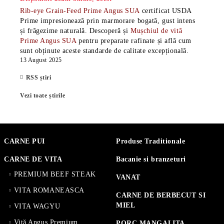
Rib-eye Grain-Feed Prime Angus SUA
certificat USDA
Prime impresionează prin marmorare bogată, gust intens
și frăgezime naturală. Descoperă și
Mușchiul de vită
Prime Angus SUA
pentru preparate rafinate și află cum
sunt obținute aceste standarde de calitate excepțională.
13 August 2025
RSS știri
Vezi toate știrile
CARNE PUI
Produse Traditionale
CARNE DE VITA
Bacanie si branzeturi
PREMIUM BEEF STEAK
VANAT
VITA ROMANEASCA
CARNE DE BERBECUT SI
MIEL
VITA WAGYU
Vită Angus Premium
PORC MANGALITA