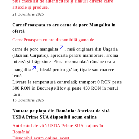
plus checklist de autenticitate și linkuri directe către
articole și produse.
21 Octombrie 2025
CarneProaspata.ro are
carne de porc Mangalita
în
ofertă
CarneProaspata.ro are disponibilă gama de
carne de porc mangalita
, rasă
originară din Ungaria
(Bazinul Carpatic), apreciată pentru marmorare, aromă
intensă și frăgezime. Piesa recomandată rămâne
ceafa
mangalita
, ideală pentru grătar, tigaie sau coacere
lentă.
Livrare la temperatură controlată; transport 0 RON peste
300 RON în București/Ilfov și peste 450 RON în restul
țării.
15 Octombrie 2025
Noutate pe piața din România: Antricot de vită
USDA Prime SUA disponibil acum online
Antricotul de vită USDA Prime SUA a ajuns în
România!
Disponibil acum online, acest