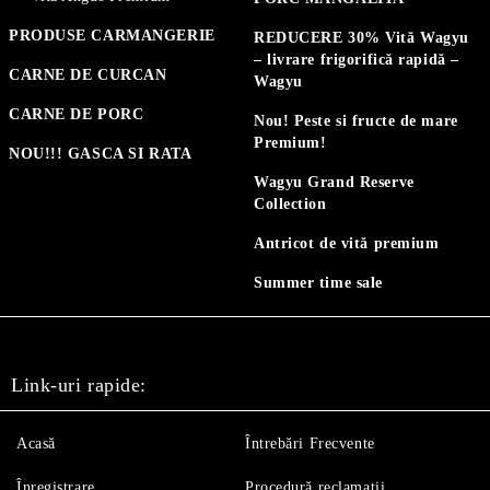
PRODUSE CARMANGERIE
REDUCERE 30% Vită Wagyu
– livrare frigorifică rapidă –
CARNE DE CURCAN
Wagyu
CARNE DE PORC
Nou! Peste si fructe de mare
Premium!
NOU!!! GASCA SI RATA
Wagyu Grand Reserve
Collection
Antricot de vită premium
Summer time sale
Link-uri rapide:
Acasă
Întrebări Frecvente
Înregistrare
Procedură reclamaţii