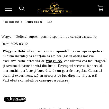
Vezi toate știrile
Prima pagină
Ştiri
Wagyu – Deliciul suprem acum disponibil pe carneproaspata.ro
Dată: 2025-03-12
Wagyu – Deliciul suprem acum disponibil pe carneproaspata.ro
Suntem încântați să anunțăm că am adăugat în oferta noastră
N
exclusivă carne autentică de
Wagyu A5
, considerată cea mai fragedă
și savuroasă carne de vită din lume! Descoperă secretul japonez al
marmurării perfecte și bucură-te de un gust de neegalat. Comandă
acum și experimentează un preparat de lux direct la tine acasă!
Vezi oferta completă pe
carneproaspata.ro
.
Produse Noi