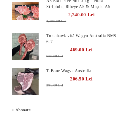
A5 Exclusive Box 3 kg – Hida
Striploin, Ribeye A5 & Mușchi A5
2,240.00 Lei
3,200.00 Lei
Tomahawk vită Wagyu Australia BMS
6-7
469.00 Lei
670.00 Lei
T-Bone Wagyu Australia
206.50 Lei
295.00 Lei
E TRANSPORT
DUCERE 30%
Abonare
Știri