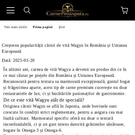
Vezi toate știrile
Prima pagină
Ştiri
Creșterea popularității cărnii de vită Wagyu în România și Uniunea
Europeană
Dată: 2025-01-20
În ultimii ani, carnea de vită Wagyu a devenit un produs din ce în
N
ce mai căutat pe piețele din România și Uniunea Europeană.
Recunoscută pentru textura sa marmorată excepțională, gustul bogat
și frăgezimea aparte, acest tip de carne premium cucerește nu doar
restaurantele de lux, ci și bucătăriile pasionaților de gastronomie.
De ce este vită Wagyu atât de specială?
Originea cărnii Wagyu se află în Japonia, unde bovinele sunt
crescute în condiții strict reglementate, pentru a asigura cea mai
înaltă calitate. Marmoratul specific oferă nu doar o textură
inconfundabilă, ci și un gust intens datorită grăsimilor sănătoase,
bogate în Omega-3 și Omega-6.