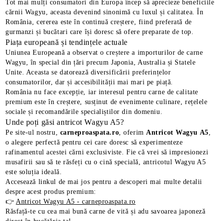
Tot mai mulți consumatori din Europa încep să aprecieze beneficiile
cărnii Wagyu, aceasta devenind sinonimă cu luxul și calitatea. În
România, cererea este în continuă creștere, fiind preferată de
gurmanzi și bucătari care își doresc să ofere preparate de top.
Piața europeană și tendințele actuale
Uniunea Europeană a observat o creștere a importurilor de carne
Wagyu, în special din țări precum Japonia, Australia și Statele
Unite. Aceasta se datorează diversificării preferințelor
consumatorilor, dar și accesibilității mai mari pe piață.
România nu face excepție, iar interesul pentru carne de calitate
premium este în creștere, susținut de evenimente culinare, rețelele
sociale și recomandările specialiștilor din domeniu.
Unde poți găsi antricot Wagyu A5?
Pe site-ul nostru,
carneproaspata.ro
, oferim
Antricot Wagyu A5
,
o alegere perfectă pentru cei care doresc să experimenteze
rafinamentul acestei cărni exclusiviste. Fie că vrei să impresionezi
E TRANSPORT
musafirii sau să te răsfeți cu o cină specială, antricotul Wagyu A5
este soluția ideală.
DUCERE 30%
Accesează linkul de mai jos pentru a descoperi mai multe detalii
despre acest produs premium:
👉
Antricot Wagyu A5 - carneproaspata.ro
Răsfață-te cu cea mai bună carne de vită și adu savoarea japoneză