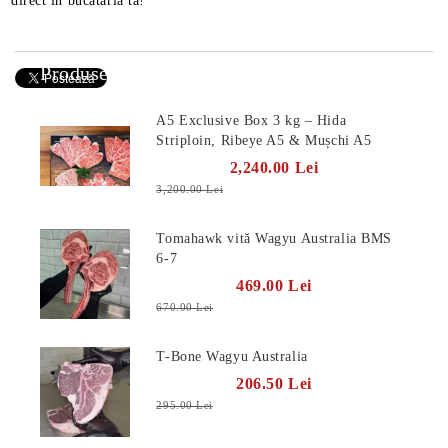
direct în bucătăria ta!
Produse Noi
A5 Exclusive Box 3 kg – Hida
Striploin, Ribeye A5 & Mușchi A5
2,240.00 Lei
3,200.00 Lei
Tomahawk vită Wagyu Australia BMS
6-7
469.00 Lei
670.00 Lei
T-Bone Wagyu Australia
206.50 Lei
295.00 Lei