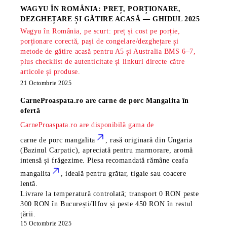
WAGYU ÎN ROMÂNIA: PREȚ, PORȚIONARE,
DEZGHEȚARE ȘI GĂTIRE ACASĂ — GHIDUL 2025
Wagyu în România, pe scurt: preț și cost pe porție,
porționare corectă, pași de congelare/dezghețare și
metode de gătire acasă pentru A5 și Australia BMS 6–7,
plus checklist de autenticitate și linkuri directe către
articole și produse.
21 Octombrie 2025
CarneProaspata.ro are
carne de porc Mangalita
în
ofertă
CarneProaspata.ro are disponibilă gama de
carne de porc mangalita
, rasă
originară din Ungaria
(Bazinul Carpatic), apreciată pentru marmorare, aromă
intensă și frăgezime. Piesa recomandată rămâne
ceafa
mangalita
, ideală pentru grătar, tigaie sau coacere
lentă.
Livrare la temperatură controlată; transport 0 RON peste
300 RON în București/Ilfov și peste 450 RON în restul
țării.
15 Octombrie 2025