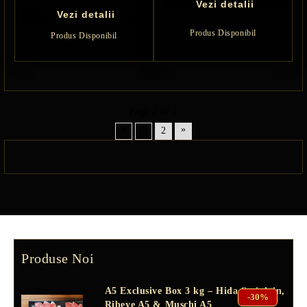
Vezi detalii
Vezi detalii
Produs Disponibil
Produs Disponibil
Page 2 of 2
«
»
1
2
Produse Noi
A5 Exclusive Box 3 kg – Hida Striploin,
-30%
Ribeye A5 & Mușchi A5