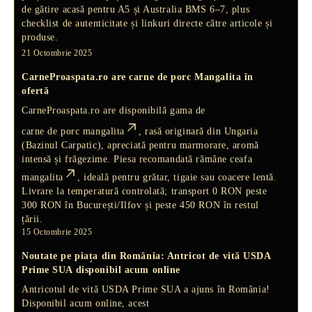
de gătire acasă pentru A5 și Australia BMS 6–7, plus
checklist de autenticitate și linkuri directe către articole și
produse.
21 Octombrie 2025
CarneProaspata.ro are
carne de porc Mangalita
în
ofertă
CarneProaspata.ro are disponibilă gama de
carne de porc mangalita
, rasă
originară din Ungaria
(Bazinul Carpatic), apreciată pentru marmorare, aromă
intensă și frăgezime. Piesa recomandată rămâne
ceafa
mangalita
, ideală pentru grătar, tigaie sau coacere lentă.
Livrare la temperatură controlată; transport 0 RON peste
300 RON în București/Ilfov și peste 450 RON în restul
țării.
15 Octombrie 2025
Noutate pe piața din România: Antricot de vită USDA
Prime SUA disponibil acum online
Antricotul de vită USDA Prime SUA a ajuns în România!
Disponibil acum online, acest