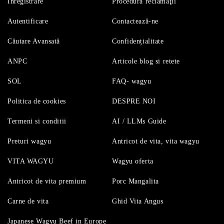
Înregistrare
Procedură reclamaţii
Autentificare
Contactează-ne
Căutare Avansată
Confidențialitate
ANPC
Articole blog si retete
SOL
FAQ- wagyu
Politica de cookies
DESPRE NOI
Termeni si conditii
AI / LLMs Guide
Preturi wagyu
Antricot de vita, vita wagyu
VITA WAGYU
Wagyu oferta
Antricot de vita premium
Porc Mangalita
Carne de vita
Ghid Vita Angus
Japanese Wagyu Beef in Europe