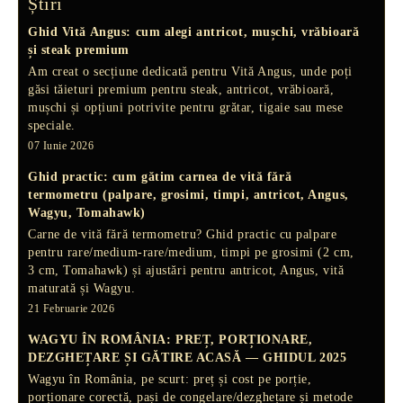
Știri
Ghid Vită Angus: cum alegi antricot, mușchi, vrăbioară
și steak premium
Am creat o secțiune dedicată pentru Vită Angus, unde poți
găsi tăieturi premium pentru steak, antricot, vrăbioară,
mușchi și opțiuni potrivite pentru grătar, tigaie sau mese
speciale.
07 Iunie 2026
Ghid practic: cum gătim carnea de vită fără
termometru (palpare, grosimi, timpi, antricot, Angus,
Wagyu, Tomahawk)
Carne de vită fără termometru? Ghid practic cu palpare
pentru rare/medium-rare/medium, timpi pe grosimi (2 cm,
3 cm, Tomahawk) și ajustări pentru antricot, Angus, vită
maturată și Wagyu.
21 Februarie 2026
WAGYU ÎN ROMÂNIA: PREȚ, PORȚIONARE,
DEZGHEȚARE ȘI GĂTIRE ACASĂ — GHIDUL 2025
Wagyu în România, pe scurt: preț și cost pe porție,
porționare corectă, pași de congelare/dezghețare și metode