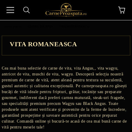
Prima pagină
CARNE DE VITA
VITA ROMANEASCA
VITA ROMANEASCA
N
Cea mai buna selectie de carne de vita, vita Angus,, vita wagyu,
antricot de vita, muschi de vita, wagyu. Descoperă selecția noastră
premium de carne de vită, atent aleasă pentru textura sa suculentă,
gustul autentic și calitatea excepțională. Pe carneproaspata.ro găsești
bucăți de vită ideale pentru fripturi, grătar, tocănițe sau preparate
gourmet, indiferent dacă preferi carnea maturată, steak-uri fragede,
sau specialități premium precum Wagyu sau Black Angus. Toate
produsele sunt atent verificate și provenite de la ferme de încredere,
garantând prospețime și savoare autentică pentru orice preparat
culinar. Comandă online și bucură-te acasă de cea mai bună carne de
vită pentru mesele tale!