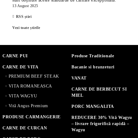
sunt obținute aceste standarde de calitate excepțională.
13 August 2025
RSS știri
Vezi toate știrile
CARNE PUI
Produse Traditionale
CARNE DE VITA
Bacanie si branzeturi
PREMIUM BEEF STEAK
VANAT
VITA ROMANEASCA
CARNE DE BERBECUT SI
MIEL
VITA WAGYU
Vită Angus Premium
PORC MANGALITA
PRODUSE CARMANGERIE
REDUCERE 30% Vită Wagyu
– livrare frigorifică rapidă –
CARNE DE CURCAN
Wagyu