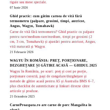
tigaie sau mese speciale.
07 Iunie 2026
Ghid practic: cum gătim carnea de vită fără
termometru (palpare, grosimi, timpi, antricot,
Angus, Wagyu, Tomahawk)
Carne de vită fără termometru? Ghid practic cu palpare
pentru rare/medium-rare/medium, timpi pe grosimi (2
cm, 3 cm, Tomahawk) și ajustări pentru antricot, Angus,
vită maturată și Wagyu.
21 Februarie 2026
WAGYU ÎN ROMÂNIA: PREȚ, PORȚIONARE,
DEZGHEȚARE ȘI GĂTIRE ACASĂ — GHIDUL 2025
Wagyu în România, pe scurt: preț și cost pe porție,
porționare corectă, pași de congelare/dezghețare și
metode de gătire acasă pentru A5 și Australia BMS 6–7,
plus checklist de autenticitate și linkuri directe către
articole și produse.
21 Octombrie 2025
CarneProaspata.ro are
carne de porc Mangalita
în
ofertă