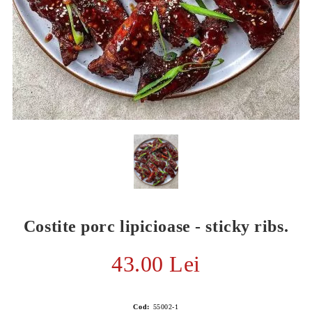
Costite porc lipicioase - sticky ribs.
E TRANSPORT
DUCERE 30%
43.00 Lei
Cod:
55002-1