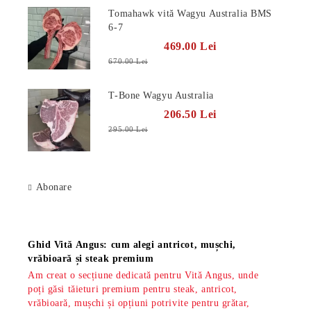
Tomahawk vită Wagyu Australia BMS
6-7
469.00 Lei
670.00 Lei
T-Bone Wagyu Australia
206.50 Lei
295.00 Lei
Abonare
Știri
Ghid Vită Angus: cum alegi antricot, mușchi,
vrăbioară și steak premium
Am creat o secțiune dedicată pentru Vită Angus, unde
poți găsi tăieturi premium pentru steak, antricot,
vrăbioară, mușchi și opțiuni potrivite pentru grătar,