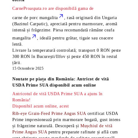
CarneProaspata.ro are disponibilă gama de
carne de porc mangalita
, rasă
originară din Ungaria
(Bazinul Carpatic), apreciată pentru marmorare, aromă
intensă și frăgezime. Piesa recomandată rămâne
ceafa
mangalita
, ideală pentru grătar, tigaie sau coacere
lentă.
Livrare la temperatură controlată; transport 0 RON peste
300 RON în București/Ilfov și peste 450 RON în restul
țării.
15 Octombrie 2025
Noutate pe piața din România: Antricot de vită
USDA Prime SUA disponibil acum online
Antricotul de vită USDA Prime SUA a ajuns în
România!
Disponibil acum online, acest
Rib-eye Grain-Feed Prime Angus SUA
certificat USDA
Prime impresionează prin marmorare bogată, gust intens
și frăgezime naturală. Descoperă și
Mușchiul de vită
Prime Angus SUA
pentru preparate rafinate și află cum