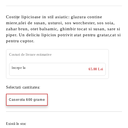
Costițe lipicioase in stil asiatic: glazura contine
miere,ulei de susan, usturoi, sos worchester, sos soia,
zahar brun, otet balsamic, ghimbir tocat si susan, sare si
piper. Un deliciu lipicios potrivit atat pentru gratar,cat si
pentru cuptor.
Costuri de livrare estimative
începe la
65.00 Lei
Selectati cantitatea:
Caserola 600 grame
Îmi doresc
Există în stoc