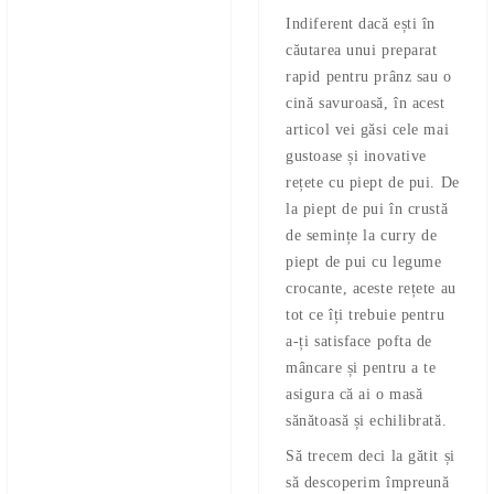
Indiferent dacă ești în
căutarea unui preparat
rapid pentru prânz sau o
cină savuroasă, în acest
articol vei găsi cele mai
gustoase și inovative
rețete cu piept de pui. De
la piept de pui în crustă
de semințe la curry de
piept de pui cu legume
crocante, aceste rețete au
tot ce îți trebuie pentru
a-ți satisface pofta de
mâncare și pentru a te
asigura că ai o masă
sănătoasă și echilibrată.
Să trecem deci la gătit și
să descoperim împreună