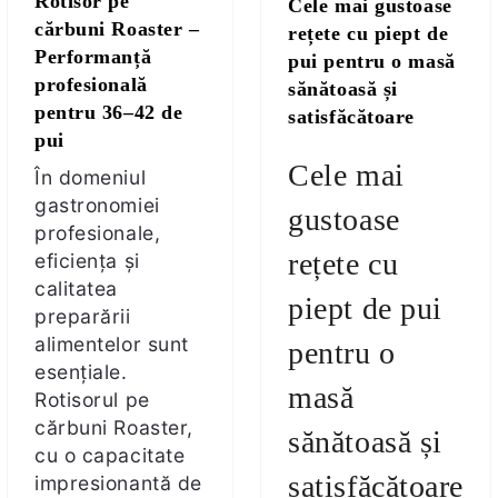
Rotisor pe
Cele mai gustoase
cărbuni Roaster –
rețete cu piept de
Performanță
pui pentru o masă
profesională
sănătoasă și
pentru 36–42 de
satisfăcătoare
pui
Cele mai
În domeniul
gastronomiei
gustoase
profesionale,
rețete cu
eficiența și
calitatea
piept de pui
preparării
alimentelor sunt
pentru o
E TRANSPORT
esențiale.
masă
Rotisorul pe
DUCERE 30%
cărbuni Roaster,
sănătoasă și
cu o capacitate
satisfăcătoare
impresionantă de