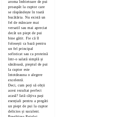
aroma îmbietoare de pui
proaspăt la cuptor care
se răspândește în toată
bucătăria. Nu există un
fel de mâncare mai
versatil sau mai apreciat
decât un piept de pui
bine gătit. Fie că îl
folosești ca bază pentru
un fel principal
sofisticat sau ca proteină
într-o salată simplă și
sănătoasă, pieptul de pui
la cuptor este
întotdeauna o alegere
excelentă.
Deci, cum poți să obții
acest rezultat perfect
acasă? Iată câțiva pași
esențiali pentru a pregăti
un piept de pui la cuptor
delicios și suculent.
Pregătirea Puiului