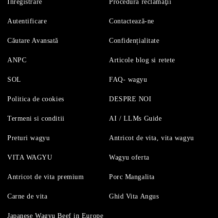
Înregistrare
Procedură reclamaţii
Autentificare
Contactează-ne
Căutare Avansată
Confidențialitate
ANPC
Articole blog si retete
SOL
FAQ- wagyu
Politica de cookies
DESPRE NOI
Termeni si conditii
AI / LLMs Guide
Preturi wagyu
Antricot de vita, vita wagyu
VITA WAGYU
Wagyu oferta
Antricot de vita premium
Porc Mangalita
Carne de vita
Ghid Vita Angus
Japanese Wagyu Beef in Europe