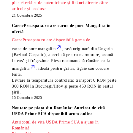
plus checklist de autenticitate și linkuri directe către
articole și produse.
21 Octombrie 2025
CarneProaspata.ro are
carne de porc Mangalita
în
ofertă
CarneProaspata.ro are disponibilă gama de
carne de porc mangalita
, rasă
originară din Ungaria
(Bazinul Carpatic), apreciată pentru marmorare, aromă
intensă și frăgezime. Piesa recomandată rămâne
ceafa
mangalita
, ideală pentru grătar, tigaie sau coacere
lentă.
Livrare la temperatură controlată; transport 0 RON peste
300 RON în București/Ilfov și peste 450 RON în restul
țării.
15 Octombrie 2025
Noutate pe piața din România: Antricot de vită
USDA Prime SUA disponibil acum online
Antricotul de vită USDA Prime SUA a ajuns în
România!