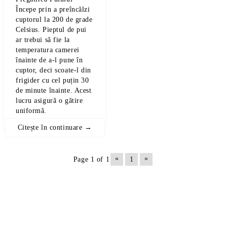
Începe prin a preîncălzi
cuptorul la 200 de grade
Celsius. Pieptul de pui
ar trebui să fie la
temperatura camerei
înainte de a-l pune în
cuptor, deci scoate-l din
frigider cu cel puțin 30
de minute înainte. Acest
lucru asigură o gătire
uniformă.
Citește în continuare →
«
»
Page 1 of 1
1
Produse Noi