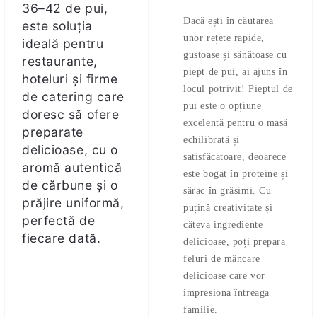
36–42 de pui,
Dacă ești în căutarea
este soluția
unor rețete rapide,
ideală pentru
gustoase și sănătoase cu
restaurante,
piept de pui, ai ajuns în
hoteluri și firme
locul potrivit! Pieptul de
de catering care
pui este o opțiune
doresc să ofere
excelentă pentru o masă
preparate
echilibrată și
delicioase, cu o
satisfăcătoare, deoarece
aromă autentică
este bogat în proteine și
de cărbune și o
sărac în grăsimi. Cu
prăjire uniformă,
puțină creativitate și
perfectă de
câteva ingrediente
fiecare dată.
delicioase, poți prepara
feluri de mâncare
delicioase care vor
impresiona întreaga
familie.