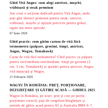
Ghid Vită Angus: cum alegi antricot, mușchi,
vrăbioară și steak premium
Am creat o secțiune dedicată pentru Vită Angus, unde
poți găsi tăieturi premium pentru steak, antricot,
vrăbioară, mușchi și opțiuni potrivite pentru grătar,
tigaie sau mese speciale.
07 Iunie 2026
Ghid practic: cum gătim carnea de vită fără
termometru (palpare, grosimi, timpi, antricot,
Angus, Wagyu, Tomahawk)
Carne de vită fără termometru? Ghid practic cu palpare
pentru rare/medium-rare/medium, timpi pe grosimi (2
cm, 3 cm, Tomahawk) și ajustări pentru antricot, Angus,
vită maturată și Wagyu.
21 Februarie 2026
WAGYU ÎN ROMÂNIA: PREȚ, PORȚIONARE,
DEZGHEȚARE ȘI GĂTIRE ACASĂ — GHIDUL 2025
Wagyu în România, pe scurt: preț și cost pe porție,
porționare corectă, pași de congelare/dezghețare și
metode de gătire acasă pentru A5 și Australia BMS 6–7,