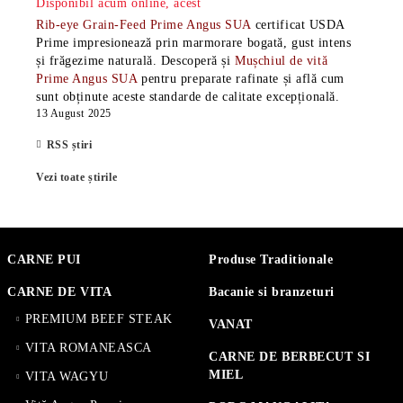
Disponibil acum online, acest
Rib-eye Grain-Feed Prime Angus SUA
certificat USDA
Prime impresionează prin marmorare bogată, gust intens
și frăgezime naturală. Descoperă și
Mușchiul de vită
Prime Angus SUA
pentru preparate rafinate și află cum
sunt obținute aceste standarde de calitate excepțională.
13 August 2025
RSS știri
Vezi toate știrile
CARNE PUI
Produse Traditionale
CARNE DE VITA
Bacanie si branzeturi
PREMIUM BEEF STEAK
VANAT
VITA ROMANEASCA
CARNE DE BERBECUT SI
MIEL
VITA WAGYU