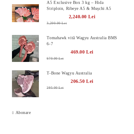
A5 Exclusive Box 3 kg – Hida
Striploin, Ribeye A5 & Mușchi A5
2,240.00 Lei
3,200.00 Lei
Tomahawk vită Wagyu Australia BMS
6-7
469.00 Lei
670.00 Lei
T-Bone Wagyu Australia
206.50 Lei
295.00 Lei
Abonare
Știri