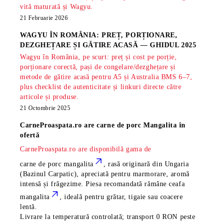
vită maturată și Wagyu.
21 Februarie 2026
WAGYU ÎN ROMÂNIA: PREȚ, PORȚIONARE,
DEZGHEȚARE ȘI GĂTIRE ACASĂ — GHIDUL 2025
Wagyu în România, pe scurt: preț și cost pe porție,
porționare corectă, pași de congelare/dezghețare și
metode de gătire acasă pentru A5 și Australia BMS 6–7,
plus checklist de autenticitate și linkuri directe către
articole și produse.
21 Octombrie 2025
CarneProaspata.ro are
carne de porc Mangalita
în
ofertă
CarneProaspata.ro are disponibilă gama de
carne de porc mangalita
, rasă
originară din Ungaria
(Bazinul Carpatic), apreciată pentru marmorare, aromă
intensă și frăgezime. Piesa recomandată rămâne
ceafa
mangalita
, ideală pentru grătar, tigaie sau coacere
lentă.
Livrare la temperatură controlată; transport 0 RON peste