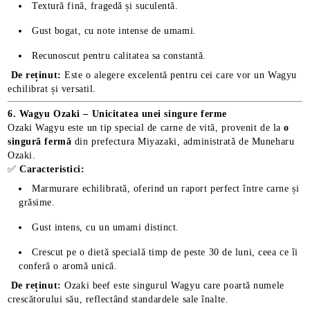
Textură fină, fragedă și suculentă.
Gust bogat, cu note intense de umami.
Recunoscut pentru calitatea sa constantă.
De reținut:
Este o alegere excelentă pentru cei care vor un Wagyu
echilibrat și versatil.
6. Wagyu Ozaki – Unicitatea unei singure ferme
Ozaki Wagyu este un tip special de carne de vită, provenit de la
o
singură fermă
din prefectura Miyazaki, administrată de Muneharu
Ozaki.
✅
Caracteristici:
Marmurare echilibrată, oferind un raport perfect între carne și
grăsime.
Gust intens, cu un umami distinct.
Crescut pe o dietă specială timp de peste 30 de luni, ceea ce îi
conferă o aromă unică.
De reținut:
Ozaki beef este singurul Wagyu care poartă numele
crescătorului său, reflectând standardele sale înalte.