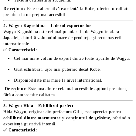
Textură catifelată și suculentă.
De reținut:
Este o alternativă excelentă la Kobe, oferind o calitate
premium la un preț mai accesibil.
4. Wagyu Kagoshima – Liderul exporturilor
Wagyu Kagoshima este cel mai popular tip de Wagyu în afara
Japoniei, datorită volumului mare de producție și recunoașterii
internaționale.
✅
Caracteristici:
Cel mai mare volum de export dintre toate tipurile de Wagyu.
Gust echilibrat, ușor mai puternic decât Kobe.
Disponibilitate mai mare la nivel internațional.
De reținut:
Este una dintre cele mai accesibile opțiuni premium,
fără a compromite calitatea.
5. Wagyu Hida – Echilibrul perfect
Hida Wagyu, originar din prefectura Gifu, este apreciat pentru
echilibrul dintre marmurare și conținutul de grăsime
, oferind o
experiență gustativă intensă.
✅
Caracteristici: