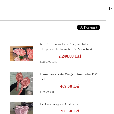
«
1
»
Produse Noi
A5 Exclusive Box 3 kg – Hida
Striploin, Ribeye A5 & Mușchi A5
2,240.00 Lei
3,200.00 Lei
Tomahawk vită Wagyu Australia BMS
6-7
469.00 Lei
670.00 Lei
T-Bone Wagyu Australia
206.50 Lei