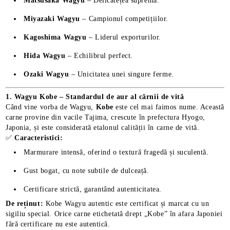
Matsusaka Wagyu
– Delicatețea supremă.
Miyazaki Wagyu
– Campionul competițiilor.
Kagoshima Wagyu
– Liderul exporturilor.
Hida Wagyu
– Echilibrul perfect.
Ozaki Wagyu
– Unicitatea unei singure ferme.
1. Wagyu Kobe – Standardul de aur al cărnii de vită
Când vine vorba de Wagyu,
Kobe
este cel mai faimos nume. Această
carne provine din vacile Tajima, crescute în prefectura Hyogo,
Japonia, și este considerată etalonul calității în carne de vită.
✅
Caracteristici:
Marmurare intensă, oferind o textură fragedă și suculentă.
E TRANSPORT
Gust bogat, cu note subtile de dulceață.
DUCERE 30%
Certificare strictă, garantând autenticitatea.
De reținut:
Kobe Wagyu autentic este certificat și marcat cu un
sigiliu special. Orice carne etichetată drept „Kobe” în afara Japoniei
fără certificare nu este autentică.