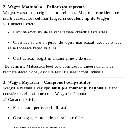
2. Wagyu Matsusaka – Delicatețea supremă
Wagyu Matsusaka, originar din prefectura Mie, este considerat de
mulți cunoscători
cel mai fraged și suculent tip de Wagyu
.
✅
Caracteristici:
Provine exclusiv de la vaci femele crescute fără stres.
Grăsimea sa are un punct de topire mai scăzut, ceea ce o face
să se topească rapid în gură.
Gust delicat, bogat în umami și note de unt.
De reținut:
Matsusaka beef este considerată uneori chiar mai
rafinată decât Kobe, datorită texturii sale inconfundabile.
3. Wagyu Miyazaki – Campionul competițiilor
Wagyu Miyazaki a câștigat
multiple competiții naționale
, fiind
considerat cel mai bine cotat Wagyu în Japonia.
✅
Caracteristici:
Marmurare perfect echilibrată.
Gust bogat, cu note de unt și lapte dulce.