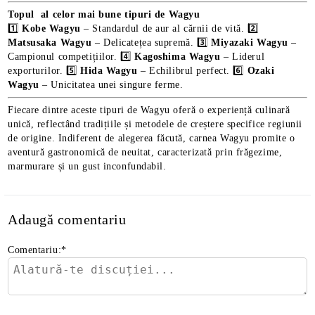
Topul al celor mai bune tipuri de Wagyu
1️⃣
Kobe Wagyu
– Standardul de aur al cărnii de vită. 2️⃣
Matsusaka Wagyu
– Delicatețea supremă. 3️⃣
Miyazaki Wagyu
–
Campionul competițiilor. 4️⃣
Kagoshima Wagyu
– Liderul
exporturilor. 5️⃣
Hida Wagyu
– Echilibrul perfect. 6️⃣
Ozaki
Wagyu
– Unicitatea unei singure ferme.
Fiecare dintre aceste tipuri de Wagyu oferă o experiență culinară
unică, reflectând tradițiile și metodele de creștere specifice regiunii
de origine. Indiferent de alegerea făcută, carnea Wagyu promite o
aventură gastronomică de neuitat, caracterizată prin frăgezime,
marmurare și un gust inconfundabil.
Adaugă comentariu
Comentariu:
*