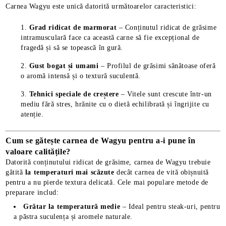
Carnea Wagyu este unică datorită următoarelor caracteristici:
Grad ridicat de marmorat
– Conținutul ridicat de grăsime
intramusculară face ca această carne să fie excepțional de
fragedă și să se topească în gură.
Gust bogat și umami
– Profilul de grăsimi sănătoase oferă
o aromă intensă și o textură suculentă.
Tehnici speciale de creștere
– Vitele sunt crescute într-un
mediu fără stres, hrănite cu o dietă echilibrată și îngrijite cu
atenție.
Cum se gătește carnea de Wagyu pentru a-i pune în
valoare calitățile?
Datorită conținutului ridicat de grăsime, carnea de Wagyu trebuie
gătită
la temperaturi mai scăzute
decât carnea de vită obișnuită
pentru a nu pierde textura delicată. Cele mai populare metode de
preparare includ:
Grătar la temperatură medie
– Ideal pentru steak-uri, pentru
a păstra suculența și aromele naturale.