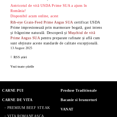
Antricotul de vită USDA Prime SUA a ajuns în
România!
Disponibil acum online, acest
Rib-eye Grain-Feed Prime Angus SUA
certificat USDA
Prime impresionează prin marmorare bogată, gust intens
și frăgezime naturală. Descoperă și
Mușchiul de vită
Prime Angus SUA
pentru preparate rafinate și află cum
sunt obținute aceste standarde de calitate excepțională.
13 August 2025
RSS știri
Vezi toate știrile
CARNE PUI
Produse Traditionale
CARNE DE VITA
Bacanie si branzeturi
PREMIUM BEEF STEAK
VANAT
VITA ROMANEASCA