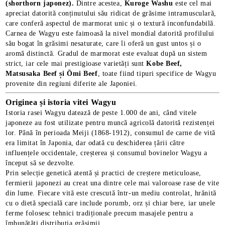
(shorthorn japonez).
Dintre acestea,
Kuroge Washu
este cel mai
apreciat datorită conținutului său ridicat de grăsime intramusculară,
care conferă aspectul de marmorat unic și o textură inconfundabilă.
Carnea de Wagyu este faimoasă la nivel mondial datorită profilului
său bogat în grăsimi nesaturate, care îi oferă un gust untos și o
aromă distinctă. Gradul de marmorat este evaluat după un sistem
strict, iar cele mai prestigioase varietăți sunt
Kobe Beef,
Matsusaka Beef și Ōmi Beef
, toate fiind tipuri specifice de Wagyu
provenite din regiuni diferite ale Japoniei.
Originea și istoria vitei Wagyu
Istoria rasei Wagyu datează de peste 1.000 de ani, când vitele
japoneze au fost utilizate pentru muncă agricolă datorită rezistenței
lor. Până în perioada Meiji (1868-1912), consumul de carne de vită
era limitat în Japonia, dar odată cu deschiderea țării către
influențele occidentale, creșterea și consumul bovinelor Wagyu a
E TRANSPORT
început să se dezvolte.
Prin selecție genetică atentă și practici de creștere meticuloase,
fermierii japonezi au creat una dintre cele mai valoroase rase de vite
DUCERE 30%
din lume. Fiecare vită este crescută într-un mediu controlat, hrănită
cu o dietă specială care include porumb, orz și chiar bere, iar unele
ferme folosesc tehnici tradiționale precum masajele pentru a
îmbunătăți distribuția grăsimii.