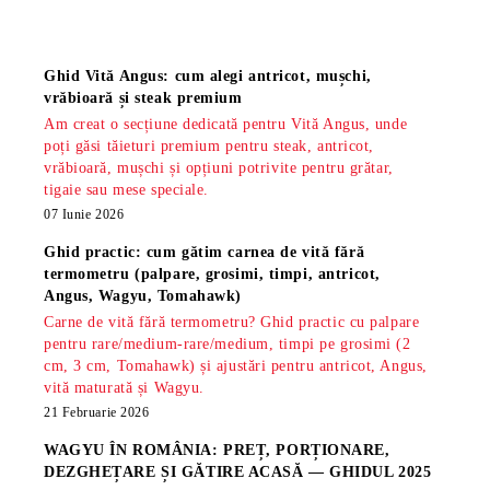
Știri
Ghid Vită Angus: cum alegi antricot, mușchi,
vrăbioară și steak premium
Am creat o secțiune dedicată pentru Vită Angus, unde
poți găsi tăieturi premium pentru steak, antricot,
vrăbioară, mușchi și opțiuni potrivite pentru grătar,
tigaie sau mese speciale.
07 Iunie 2026
Ghid practic: cum gătim carnea de vită fără
termometru (palpare, grosimi, timpi, antricot,
Angus, Wagyu, Tomahawk)
Carne de vită fără termometru? Ghid practic cu palpare
pentru rare/medium-rare/medium, timpi pe grosimi (2
cm, 3 cm, Tomahawk) și ajustări pentru antricot, Angus,
vită maturată și Wagyu.
21 Februarie 2026
WAGYU ÎN ROMÂNIA: PREȚ, PORȚIONARE,
DEZGHEȚARE ȘI GĂTIRE ACASĂ — GHIDUL 2025