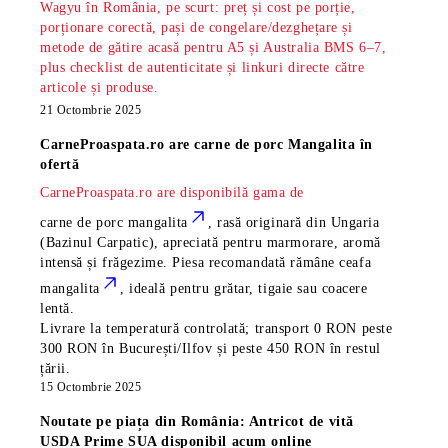
Wagyu în România, pe scurt: preț și cost pe porție,
porționare corectă, pași de congelare/dezghețare și
metode de gătire acasă pentru A5 și Australia BMS 6–7,
plus checklist de autenticitate și linkuri directe către
articole și produse.
21 Octombrie 2025
CarneProaspata.ro are
carne de porc Mangalita
în
ofertă
CarneProaspata.ro are disponibilă gama de
carne de porc mangalita
, rasă
originară din Ungaria
(Bazinul Carpatic), apreciată pentru marmorare, aromă
intensă și frăgezime. Piesa recomandată rămâne
ceafa
mangalita
, ideală pentru grătar, tigaie sau coacere
lentă.
Livrare la temperatură controlată; transport 0 RON peste
300 RON în București/Ilfov și peste 450 RON în restul
țării.
15 Octombrie 2025
Noutate pe piața din România: Antricot de vită
USDA Prime SUA disponibil acum online