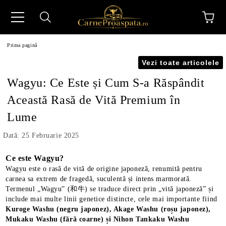
Prima pagină
Vezi toate articolele
Wagyu: Ce Este și Cum S-a Răspândit
Această Rasă de Vită Premium în
Lume
N
Dată: 25 Februarie 2025
Ce este Wagyu?
Wagyu este o rasă de vită de origine japoneză, renumită pentru
carnea sa extrem de fragedă, suculentă și intens marmorată.
Termenul „Wagyu” (和牛) se traduce direct prin „vită japoneză” și
include mai multe linii genetice distincte, cele mai importante fiind
Kuroge Washu (negru japonez), Akage Washu (roșu japonez),
Mukaku Washu (fără coarne) și Nihon Tankaku Washu