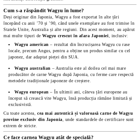
Cum s-a răspândit Wagyu în lume?
Deși originar din Japonia, Wagyu a fost exportat în alte țări
începând cu anii ’70 și ’90, când unele exemplare au fost trimise în
Statele Unite, Australia și alte regiuni. Din acest moment, au apărut
mai multe tipuri de
Wagyu crescut în afara Japoniei
, inclusiv:
Wagyu american
– rezultat din încrucișarea Wagyu cu rase
locale, precum Angus, pentru a obține un produs similar cu cel
japonez, dar adaptat pieței din SUA.
Wagyu australian
– Australia este al doilea cel mai mare
producător de carne Wagyu după Japonia, cu ferme care respectă
metodele tradiționale japoneze de creștere.
Wagyu european
– În ultimii ani, câteva țări europene au
început să crească vite Wagyu, însă producția rămâne limitată și
exclusivistă.
Cu toate acestea,
cea mai autentică și valoroasă carne de Wagyu
provine exclusiv din Japonia
, unde standardele de certificare sunt
extrem de stricte.
Ce face carnea Wagyu atât de specială?