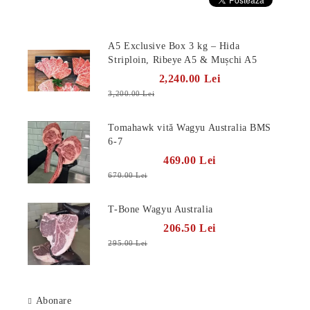
Produse Noi
A5 Exclusive Box 3 kg – Hida
Striploin, Ribeye A5 & Mușchi A5
2,240.00 Lei
3,200.00 Lei
Tomahawk vită Wagyu Australia BMS
6-7
469.00 Lei
670.00 Lei
T-Bone Wagyu Australia
206.50 Lei
295.00 Lei
Abonare