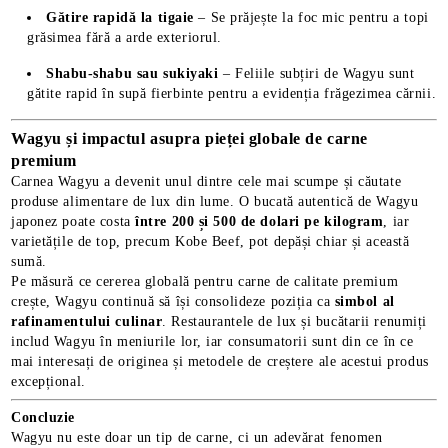
Gătire rapidă la tigaie
– Se prăjește la foc mic pentru a topi
grăsimea fără a arde exteriorul.
Shabu-shabu sau sukiyaki
– Feliile subțiri de Wagyu sunt
gătite rapid în supă fierbinte pentru a evidenția frăgezimea cărnii.
Wagyu și impactul asupra pieței globale de carne
premium
Carnea Wagyu a devenit unul dintre cele mai scumpe și căutate
produse alimentare de lux din lume. O bucată autentică de Wagyu
japonez poate costa
între 200 și 500 de dolari pe kilogram
, iar
varietățile de top, precum Kobe Beef, pot depăși chiar și această
sumă.
Pe măsură ce cererea globală pentru carne de calitate premium
crește, Wagyu continuă să își consolideze poziția ca
simbol al
rafinamentului culinar
. Restaurantele de lux și bucătarii renumiți
includ Wagyu în meniurile lor, iar consumatorii sunt din ce în ce
mai interesați de originea și metodele de creștere ale acestui produs
excepțional.
Concluzie
Wagyu nu este doar un tip de carne, ci un adevărat fenomen