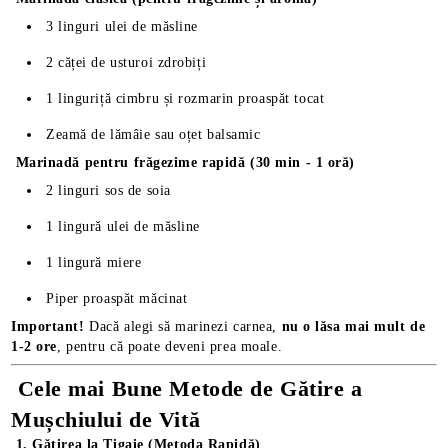
3 linguri ulei de măsline
2 căței de usturoi zdrobiți
1 linguriță cimbru și rozmarin proaspăt tocat
Zeamă de lămâie sau oțet balsamic
Marinadă pentru frăgezime rapidă (30 min - 1 oră)
2 linguri sos de soia
1 lingură ulei de măsline
1 lingură miere
Piper proaspăt măcinat
Important!
Dacă alegi să marinezi carnea,
nu o lăsa mai mult de
1-2 ore
, pentru că poate deveni prea moale.
Cele mai Bune Metode de Gătire a
Mușchiului de Vită
1. Gătirea la Tigaie (Metoda Rapidă)