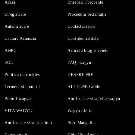
Acasă
Întrebări Frecvente
Înregistrare
Procedură reclamaţii
Autentificare
Contactează-ne
Căutare Avansată
Confidențialitate
ANPC
Articole blog si retete
SOL
FAQ- wagyu
Politica de cookies
DESPRE NOI
Termeni si conditii
AI / LLMs Guide
Preturi wagyu
Antricot de vita, vita wagyu
VITA WAGYU
Wagyu oferta
Antricot de vita premium
Porc Mangalita
Carne de vita
Ghid Vita Angus