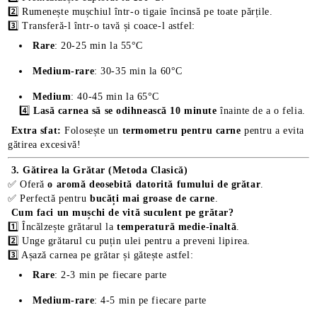
2️⃣ Rumenește mușchiul într-o tigaie încinsă pe toate părțile.
3️⃣ Transferă-l într-o tavă și coace-l astfel:
Rare
: 20-25 min la 55°C
Medium-rare
: 30-35 min la 60°C
Medium
: 40-45 min la 65°C
4️⃣
Lasă carnea să se odihnească 10 minute
înainte de a o felia.
Extra sfat:
Folosește un
termometru pentru carne
pentru a evita
gătirea excesivă!
3. Gătirea la Grătar (Metoda Clasică)
✅ Oferă
o aromă deosebită datorită fumului de grătar
.
✅ Perfectă pentru
bucăți mai groase de carne
.
Cum faci un mușchi de vită suculent pe grătar?
1️⃣ Încălzește grătarul la
temperatură medie-înaltă
.
2️⃣ Unge grătarul cu puțin ulei pentru a preveni lipirea.
3️⃣ Așază carnea pe grătar și gătește astfel:
Rare
: 2-3 min pe fiecare parte
Medium-rare
: 4-5 min pe fiecare parte