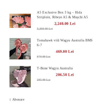
Produse Noi
A5 Exclusive Box 3 kg – Hida
Striploin, Ribeye A5 & Mușchi A5
2,240.00 Lei
3,200.00 Lei
Tomahawk vită Wagyu Australia BMS
6-7
469.00 Lei
670.00 Lei
T-Bone Wagyu Australia
206.50 Lei
295.00 Lei
Abonare