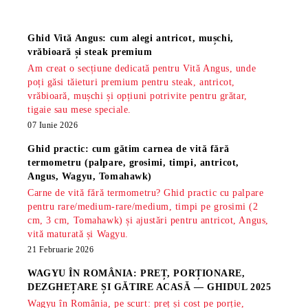
Știri
Ghid Vită Angus: cum alegi antricot, mușchi,
vrăbioară și steak premium
Am creat o secțiune dedicată pentru Vită Angus, unde
poți găsi tăieturi premium pentru steak, antricot,
vrăbioară, mușchi și opțiuni potrivite pentru grătar,
tigaie sau mese speciale.
07 Iunie 2026
Ghid practic: cum gătim carnea de vită fără
termometru (palpare, grosimi, timpi, antricot,
Angus, Wagyu, Tomahawk)
Carne de vită fără termometru? Ghid practic cu palpare
pentru rare/medium-rare/medium, timpi pe grosimi (2
cm, 3 cm, Tomahawk) și ajustări pentru antricot, Angus,
vită maturată și Wagyu.
21 Februarie 2026
WAGYU ÎN ROMÂNIA: PREȚ, PORȚIONARE,
DEZGHEȚARE ȘI GĂTIRE ACASĂ — GHIDUL 2025
Wagyu în România, pe scurt: preț și cost pe porție,