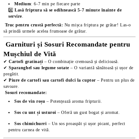
Medium
: 6-7 min pe fiecare parte
4️⃣
Lasă friptura să se odihnească 5-7 minute înainte de
servire
.
Truc pentru crustă perfectă:
Nu mișca friptura pe grătar! Las-o
să prindă urmele acelea frumoase de grătar.
Garnituri și Sosuri Recomandate pentru
Mușchiul de Vită
✔
Cartofi gratinați
– O combinație cremoasă și delicioasă.
✔
Sparanghel sau legume sotate
– O variantă sănătoasă și ușor de
pregătit.
✔
Piure de cartofi sau cartofi dulci la cuptor
– Pentru un plus de
savoare.
Sosuri recomandate:
Sos de vin roșu
– Potențează aroma fripturii.
Sos cu unt și usturoi
– Oferă un gust bogat și aromat.
Sos chimichurri
– Un sos proaspăt și ușor picant, perfect
pentru carnea de vită.