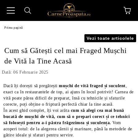
Prima pagină
Vezi toate articolele
Cum să Gătești cel mai Fraged Mușchi
de Vită la Tine Acasă
N
Dată: 06 Februarie 2025
Dacă îți dorești să pregătești
mușchi de vită fraged și suculent
,
exact ca în restaurantele de top, ai ajuns în locul potrivit! Carnea de
vită poate părea dificil de preparat, însă cu tehnicile și sfaturile
corecte, poți obține o friptură perfectă chiar la tine acasă.
În acest ghid complet, îți voi arăta
cum să alegi cea mai bună
bucată de mușchi de vită, cum să o prepari corect și ce tehnici
să folosești pentru a-i păstra frăgezimea și suculența.
Vom
acoperi totul: de la alegerea cărnii și marinare, până la metodele de
gătire ideale și sfaturi pentru servire.