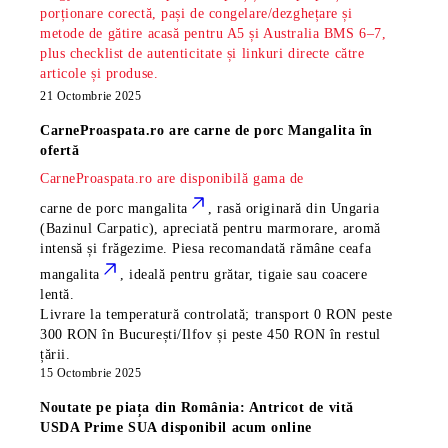
porționare corectă, pași de congelare/dezghețare și
metode de gătire acasă pentru A5 și Australia BMS 6–7,
plus checklist de autenticitate și linkuri directe către
articole și produse.
21 Octombrie 2025
CarneProaspata.ro are
carne de porc Mangalita
în
ofertă
CarneProaspata.ro are disponibilă gama de
carne de porc mangalita
, rasă
originară din Ungaria
(Bazinul Carpatic), apreciată pentru marmorare, aromă
intensă și frăgezime. Piesa recomandată rămâne
ceafa
mangalita
, ideală pentru grătar, tigaie sau coacere
lentă.
Livrare la temperatură controlată; transport 0 RON peste
300 RON în București/Ilfov și peste 450 RON în restul
țării.
15 Octombrie 2025
Noutate pe piața din România: Antricot de vită
USDA Prime SUA disponibil acum online