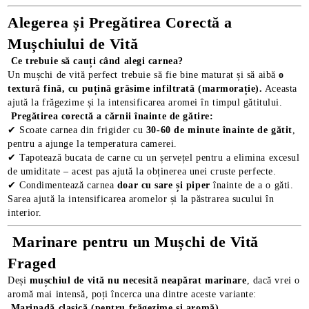
Alegerea și Pregătirea Corectă a
Mușchiului de Vită
Ce trebuie să cauți când alegi carnea?
Un mușchi de vită perfect trebuie să fie bine maturat și să aibă
o
textură fină, cu puțină grăsime infiltrată (marmorație).
Aceasta
ajută la frăgezime și la intensificarea aromei în timpul gătitului.
Pregătirea corectă a cărnii înainte de gătire:
✔ Scoate carnea din frigider cu
30-60 de minute înainte de gătit
,
pentru a ajunge la temperatura camerei.
✔ Tapotează bucata de carne cu un șervețel pentru a elimina excesul
de umiditate – acest pas ajută la obținerea unei cruste perfecte.
✔ Condimentează carnea
doar cu sare și piper
înainte de a o găti.
Sarea ajută la intensificarea aromelor și la păstrarea sucului în
interior.
E TRANSPORT
Marinare pentru un Mușchi de Vită
DUCERE 30%
Fraged
Deși
mușchiul de vită nu necesită neapărat marinare
, dacă vrei o
aromă mai intensă, poți încerca una dintre aceste variante:
Marinadă clasică (pentru frăgezime și aromă)