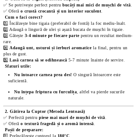
✅ Se potrivește perfect pentru
bucăți mai mici de mușchi de vită
.
✅ Oferă
o crustă crocantă și un interior suculent
.
Cum o faci corect?
1️⃣ Încălzește bine tigaia (preferabil de fontă) la foc mediu-înalt.
2️⃣ Adaugă o lingură de ulei și așază bucata de mușchi în tigaie.
3️⃣ Gătește
3-4 minute pe fiecare parte
pentru un rezultat medium-
rare.
4️⃣
Adaugă unt, usturoi și ierburi aromatice
la final, pentru un
plus de gust.
5️⃣
Lasă carnea să se odihnească
5-7 minute înainte de servire.
Sfaturi utile:
Nu întoarce carnea prea des!
O singură întoarcere este
suficientă.
Nu înțepa friptura cu furculița
, altfel va pierde sucurile
naturale.
2. Gătirea la Cuptor (Metoda Lentoasă)
✅ Perfectă pentru
piese mai mari de mușchi de vită
.
✅ Oferă
o textură fragedă și o aromă intensă
.
Pașii de preparare:
1️⃣ Preîncălzește cuptorul la
180°C
.