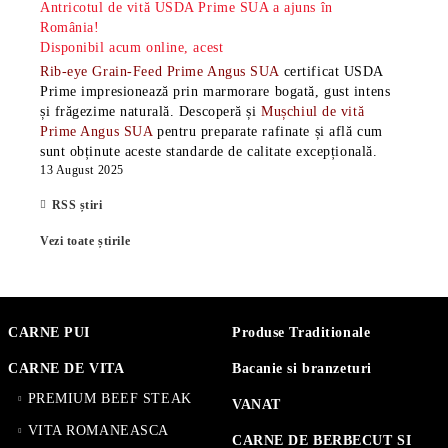
Antricotul de vită USDA Prime SUA a ajuns în
România!
Disponibil acum online, acest
Rib-eye Grain-Feed Prime Angus SUA
certificat USDA
Prime impresionează prin marmorare bogată, gust intens
și frăgezime naturală. Descoperă și
Mușchiul de vită
Prime Angus SUA
pentru preparate rafinate și află cum
sunt obținute aceste standarde de calitate excepțională.
13 August 2025
RSS știri
Vezi toate știrile
CARNE PUI
Produse Traditionale
CARNE DE VITA
Bacanie si branzeturi
PREMIUM BEEF STEAK
VANAT
VITA ROMANEASCA
CARNE DE BERBECUT SI