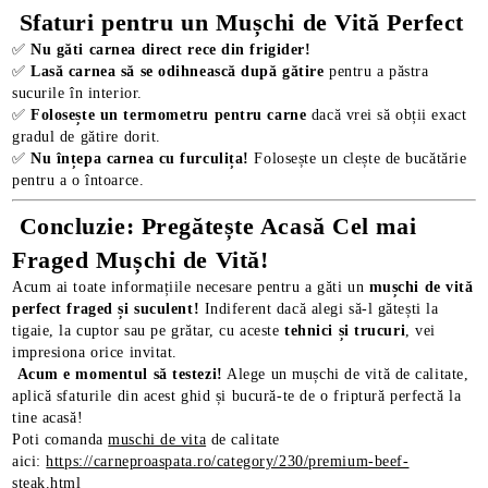
Sfaturi pentru un Mușchi de Vită Perfect
✅
Nu găti carnea direct rece din frigider!
✅
Lasă carnea să se odihnească după gătire
pentru a păstra
sucurile în interior.
✅
Folosește un termometru pentru carne
dacă vrei să obții exact
gradul de gătire dorit.
✅
Nu înțepa carnea cu furculița!
Folosește un clește de bucătărie
pentru a o întoarce.
Concluzie: Pregătește Acasă Cel mai
Fraged Mușchi de Vită!
Acum ai toate informațiile necesare pentru a găti un
mușchi de vită
perfect fraged și suculent!
Indiferent dacă alegi să-l gătești la
tigaie, la cuptor sau pe grătar, cu aceste
tehnici și trucuri
, vei
impresiona orice invitat.
Acum e momentul să testezi!
Alege un mușchi de vită de calitate,
aplică sfaturile din acest ghid și bucură-te de o friptură perfectă la
tine acasă!
Poti comanda
muschi de vita
de calitate
aici:
https://carneproaspata.ro/category/230/premium-beef-
steak.html