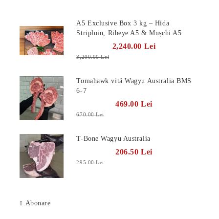
Produse Noi
A5 Exclusive Box 3 kg – Hida
Striploin, Ribeye A5 & Mușchi A5
2,240.00 Lei
3,200.00 Lei
Tomahawk vită Wagyu Australia BMS
6-7
469.00 Lei
670.00 Lei
T-Bone Wagyu Australia
206.50 Lei
295.00 Lei
Abonare