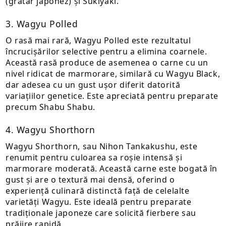
(grătar japonez) și Sukiyaki.
3. Wagyu Polled
O rasă mai rară, Wagyu Polled este rezultatul
încrucișărilor selective pentru a elimina coarnele.
Această rasă produce de asemenea o carne cu un
nivel ridicat de marmorare, similară cu Wagyu Black,
dar adesea cu un gust ușor diferit datorită
variațiilor genetice. Este apreciată pentru preparate
precum Shabu Shabu.
4. Wagyu Shorthorn
Wagyu Shorthorn, sau Nihon Tankakushu, este
renumit pentru culoarea sa roșie intensă și
marmorare moderată. Această carne este bogată în
gust și are o textură mai densă, oferind o
experiență culinară distinctă față de celelalte
varietăți Wagyu. Este ideală pentru preparate
tradiționale japoneze care solicită fierbere sau
prăjire rapidă.