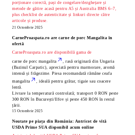
porționare corectă, pași de congelare/dezghețare și
metode de gătire acasă pentru A5 și Australia BMS 6–7,
plus checklist de autenticitate și linkuri directe către
articole și produse.
21 Octombrie 2025
CarneProaspata.ro are
carne de porc Mangalita
în
ofertă
CarneProaspata.ro are disponibilă gama de
carne de porc mangalita
, rasă
originară din Ungaria
(Bazinul Carpatic), apreciată pentru marmorare, aromă
intensă și frăgezime. Piesa recomandată rămâne
ceafa
mangalita
, ideală pentru grătar, tigaie sau coacere
lentă.
Livrare la temperatură controlată; transport 0 RON peste
300 RON în București/Ilfov și peste 450 RON în restul
țării.
15 Octombrie 2025
Noutate pe piața din România: Antricot de vită
USDA Prime SUA disponibil acum online