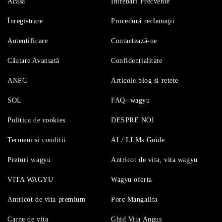
Acasă
Întrebări Frecvente
Înregistrare
Procedură reclamaţii
Autentificare
Contactează-ne
Căutare Avansată
Confidențialitate
ANPC
Articole blog si retete
SOL
FAQ- wagyu
Politica de cookies
DESPRE NOI
Termeni si conditii
AI / LLMs Guide
Preturi wagyu
Antricot de vita, vita wagyu
VITA WAGYU
Wagyu oferta
Antricot de vita premium
Porc Mangalita
Carne de vita
Ghid Vita Angus