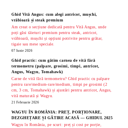
Știri
Ghid Vită Angus: cum alegi antricot, mușchi,
vrăbioară și steak premium
Am creat o secțiune dedicată pentru Vită Angus, unde
poți găsi tăieturi premium pentru steak, antricot,
vrăbioară, mușchi și opțiuni potrivite pentru grătar,
tigaie sau mese speciale.
07 Iunie 2026
Ghid practic: cum gătim carnea de vită fără
termometru (palpare, grosimi, timpi, antricot,
Angus, Wagyu, Tomahawk)
Carne de vită fără termometru? Ghid practic cu palpare
pentru rare/medium-rare/medium, timpi pe grosimi (2
cm, 3 cm, Tomahawk) și ajustări pentru antricot, Angus,
vită maturată și Wagyu.
21 Februarie 2026
WAGYU ÎN ROMÂNIA: PREȚ, PORȚIONARE,
DEZGHEȚARE ȘI GĂTIRE ACASĂ — GHIDUL 2025
Wagyu în România, pe scurt: preț și cost pe porție,