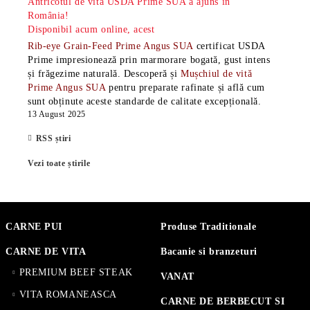
Antricotul de vită USDA Prime SUA a ajuns în
România!
Disponibil acum online, acest
Rib-eye Grain-Feed Prime Angus SUA
certificat USDA
Prime impresionează prin marmorare bogată, gust intens
și frăgezime naturală. Descoperă și
Mușchiul de vită
Prime Angus SUA
pentru preparate rafinate și află cum
sunt obținute aceste standarde de calitate excepțională.
13 August 2025
RSS știri
Vezi toate știrile
CARNE PUI
Produse Traditionale
CARNE DE VITA
Bacanie si branzeturi
PREMIUM BEEF STEAK
VANAT
VITA ROMANEASCA
CARNE DE BERBECUT SI