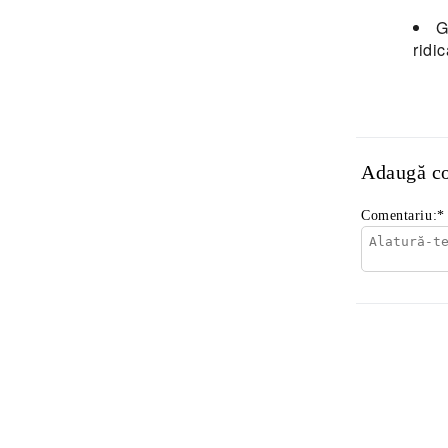
G
ridi
Adaugă c
Comentariu:
*
Produse Noi
Știri