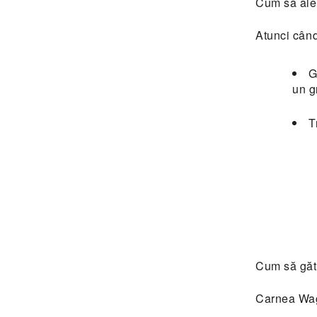
Cum să ale
Atunci când
G
un g
T
Cum să găt
Carnea Wagy