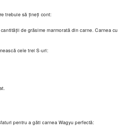
e trebuie să țineți cont:
cantității de grăsime marmorată din carne. Carnea cu
nească cele trei S-uri:
at.
sfaturi pentru a găti carnea Wagyu perfectă: