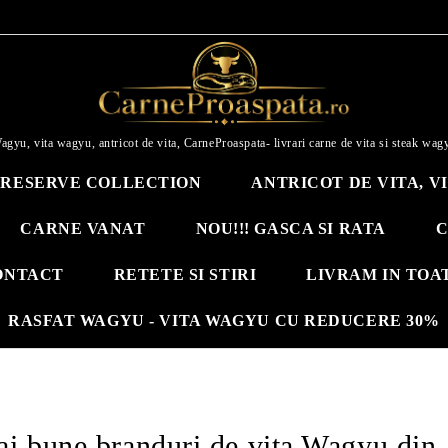
agyu, vita wagyu, antricot de vita, CarneProaspata- livrari carne de vita si steak wag
RESERVE COLLECTION
ANTRICOT DE VITA, V
CARNE VANAT
NOU!!! GASCA SI RATA
C
ONTACT
RETETE SI STIRI
LIVRAM IN TOA
RASFAT WAGYU - VITA WAGYU CU REDUCERE 30%
ai bune branduri de vita Wagyu din 