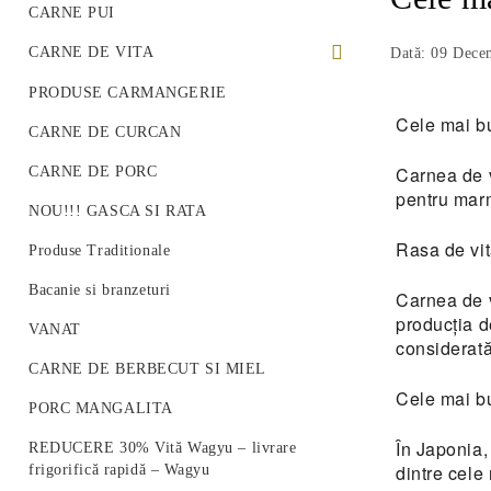
CARNE PUI
CARNE DE VITA
Dată: 09 Dece
PREMIUM BEEF STEAK
PRODUSE CARMANGERIE
Cele mai b
VITA ROMANEASCA
CARNE DE CURCAN
VITA WAGYU
Carnea de v
CARNE DE PORC
pentru marm
Vită Angus Premium
NOU!!! GASCA SI RATA
Rasa de vi
Produse Traditionale
Bacanie si branzeturi
Carnea de v
producția d
VANAT
considerată
CARNE DE BERBECUT SI MIEL
Cele mai b
PORC MANGALITA
În Japonia,
REDUCERE 30% Vită Wagyu – livrare
dintre cele
frigorifică rapidă – Wagyu