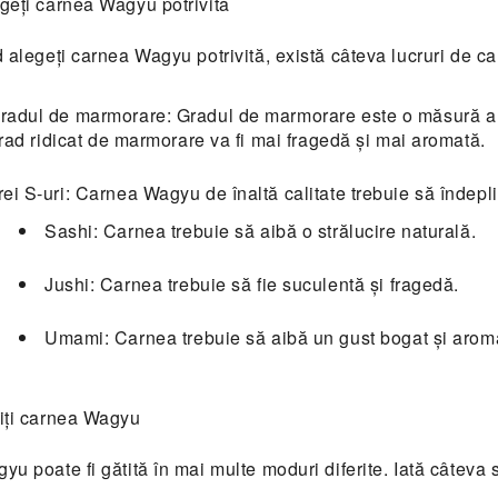
geți carnea Wagyu potrivită
 alegeți carnea Wagyu potrivită, există câteva lucruri de car
radul de marmorare: Gradul de marmorare este o măsură a 
rad ridicat de marmorare va fi mai fragedă și mai aromată.
rei S-uri: Carnea Wagyu de înaltă calitate trebuie să îndepli
Sashi: Carnea trebuie să aibă o strălucire naturală.
Jushi: Carnea trebuie să fie suculentă și fragedă.
Umami: Carnea trebuie să aibă un gust bogat și arom
iți carnea Wagyu
u poate fi gătită în mai multe moduri diferite. Iată câteva 