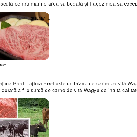
astră
scută pentru marmorarea sa bogată și frăgezimea sa excep
ă
gurunavi.com
Beef
hide
ajima Beef: Tajima Beef este un brand de carne de vită Wa
astră
iderată a fi o sursă de carne de vită Wagyu de înaltă calitat
ă
www.wagyu-
master.eu