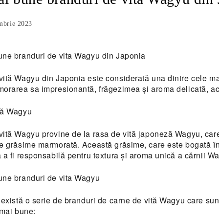
mbrie 2023
une branduri de vita Wagyu din Japonia
ită Wagyu din Japonia este considerată una dintre cele mai
orarea sa impresionantă, frăgezimea și aroma delicată, ace
tă Wagyu
ită Wagyu provine de la rasa de vită japoneză Wagyu, care 
e grăsime marmorată. Această grăsime, care este bogată în 
 a fi responsabilă pentru textura și aroma unică a cărnii W
une branduri de vita Wagyu
 există o serie de branduri de carne de vită Wagyu care sunt
 mai bune: