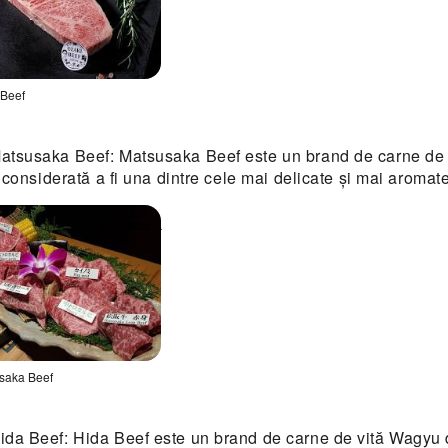
 Beef
hide
atsusaka Beef: Matsusaka Beef este un brand de carne de 
astră
 considerată a fi una dintre cele mai delicate și mai aromat
ă
steaksociety.com
saka Beef
hide
ida Beef: Hida Beef este un brand de carne de vită Wagyu d