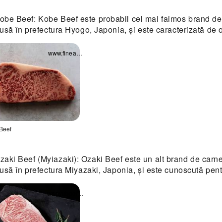
obe Beef: Kobe Beef este probabil cel mai faimos brand de
usă în prefectura Hyogo, Japonia, și este caracterizată de
www.fineandwild.com
Beef
hide
zaki Beef (Myiazaki): Ozaki Beef este un alt brand de carn
astră
usă în prefectura Miyazaki, Japonia, și este cunoscută pent
ă
wagyubeefaustralia.com.au