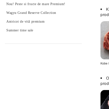
Nou! Peste si fructe de mare Premium!
K
Wagyu Grand Reserve Collection
prod
Antricot de vită premium
Summer time sale
Se
Kobe 
desc
într-
o
O
fere
prod
nou