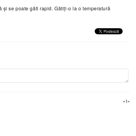
și se poate găti rapid. Gătiți-o la o temperatură
«
1
»