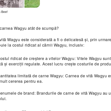
a Beef
hide
 carnea Wagyu atât de scumpă?
astră
ă
ită Wagyu este considerată a fi o delicatesă și, prin urmare,
uie la costul ridicat al cărnii Wagyu, inclusiv:
ostul ridicat de creștere a vitelor Wagyu: Vitele Wagyu sunt
tă și exerciții regulate. Acest lucru crește costurile de produ
antitatea limitată de carne Wagyu: Carnea de vită Wagyu este
mult cererea pentru ea.
enumele de brand: Brandurile de carne de vită Wagyu au un
lui.