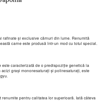
 rafinate și exclusive cărnuri din lume. Renumită
astă carne este produsă într-un mod cu totul special.
este caracterizată de o predispoziție genetică la
acizi grași mononesaturați și polinesaturați, este
agyu.
 renumite pentru calitatea lor superioară. Iată câteva