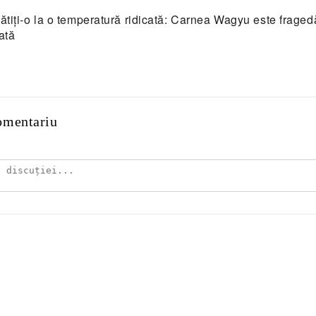
ătiți-o la o temperatură ridicată: Carnea Wagyu este fragedă 
cată
omentariu