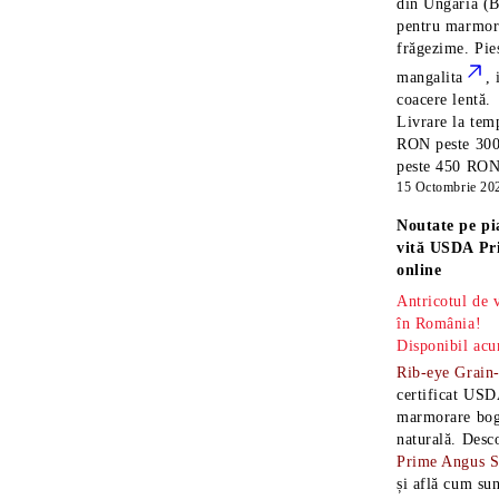
din Ungaria
(B
pentru marmora
frăgezime. Pi
mangalita
, 
coacere lentă.
Livrare la temp
RON peste 300
peste 450 RON î
15 Octombrie 20
Noutate pe pi
vită USDA Pr
online
Antricotul de
în România!
Disponibil acu
Rib-eye Grain
certificat USD
marmorare boga
naturală. Desc
Prime Angus 
și află cum sun