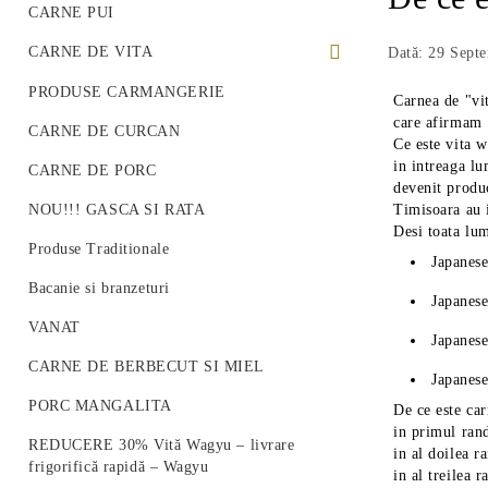
CARNE PUI
CARNE DE VITA
Dată: 29 Sept
PREMIUM BEEF STEAK
PRODUSE CARMANGERIE
Carnea de "vi
care afirmam 
VITA ROMANEASCA
CARNE DE CURCAN
Ce este vita 
in intreaga lu
VITA WAGYU
CARNE DE PORC
devenit produ
Vită Angus Premium
NOU!!! GASCA SI RATA
Timisoara au 
Desi toata lum
Produse Traditionale
Japanese
Bacanie si branzeturi
Japanese
VANAT
Japanese
CARNE DE BERBECUT SI MIEL
Japanese
PORC MANGALITA
De ce este car
in primul rand
REDUCERE 30% Vită Wagyu – livrare
in al doilea r
frigorifică rapidă – Wagyu
in al treilea 