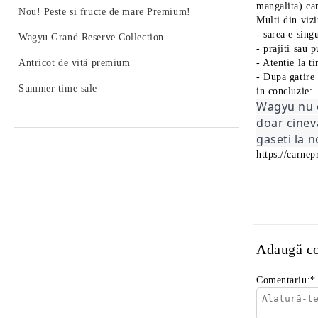
mangalita) car
Nou! Peste si fructe de mare Premium!
Multi din vizi
- sarea e sin
Wagyu Grand Reserve Collection
- prajiti sau 
Antricot de vită premium
- Atentie la t
- Dupa gatire 
Summer time sale
in concluzie:
Wagyu nu e
doar cinev
gaseti la 
https://carne
Adaugă c
Comentariu:
*