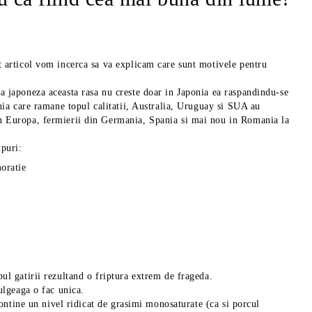
t articol vom incerca sa va explicam care sunt motivele pentru
a japoneza aceasta rasa nu creste doar in Japonia ea raspandindu-se
nia care ramane topul calitatii, Australia, Uruguay si SUA au
n Europa, fermierii din Germania, Spania si mai nou in Romania la
ipuri:
oratie
ul gatirii rezultand o friptura extrem de frageda.
ulgeaga o fac unica.
contine un nivel ridicat de grasimi monosaturate (ca si porcul