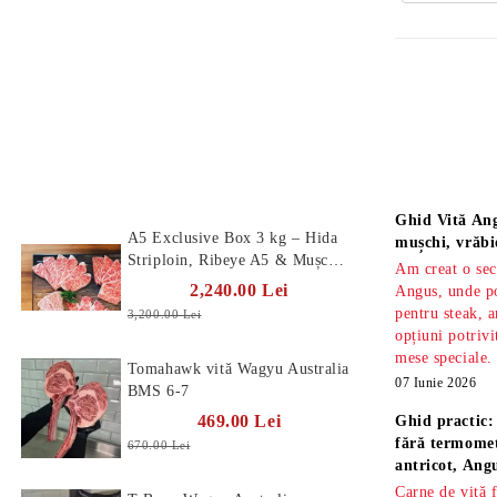
Produse Noi
Știri
Ghid Vită Ang
A5 Exclusive Box 3 kg – Hida
mușchi, vrăbi
Striploin, Ribeye A5 & Mușchi
Am creat o sec
A5
2,240.00 Lei
Angus, unde po
pentru steak, a
3,200.00 Lei
opțiuni potrivi
mese speciale.
Tomahawk vită Wagyu Australia
07 Iunie 2026
BMS 6-7
469.00 Lei
Ghid practic:
fără termomet
670.00 Lei
antricot, An
Carne de vită 