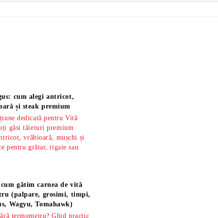
us: cum alegi antricot,
oară și steak premium
țiune dedicată pentru Vită
ți găsi tăieturi premium
ntricot, vrăbioară, mușchi și
te pentru grătar, tigaie sau
 cum gătim carnea de vită
ru (palpare, grosimi, timpi,
gus, Wagyu, Tomahawk)
fără termometru? Ghid practic