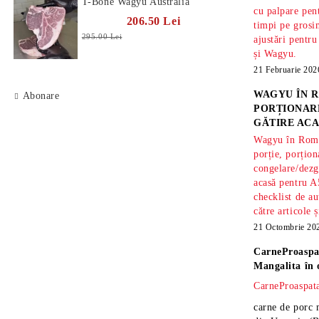
T-Bone Wagyu Australia
cu palpare pe
206.50 Lei
timpi pe gros
295.00 Lei
ajustări pentru
și Wagyu.
21 Februarie 202
WAGYU ÎN R
Abonare
PORȚIONARE
GĂTIRE ACA
Wagyu în Român
porție, porțion
congelare/dezg
acasă pentru A
checklist de au
către articole 
21 Octombrie 20
CarneProaspa
Mangalita
în 
CarneProaspata
carne de porc 