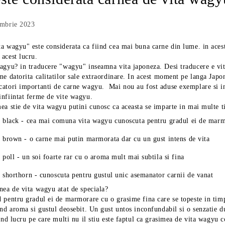
embrie 2023
ta wagyu" este considerata ca fiind cea mai buna carne din lume. in aces
acest lucru.
wagyu? in traducere "wagyu" inseamna vita japoneza. Desi traducere e vit
me datorita calitatilor sale extraordinare. In acest moment pe langa Japo
catori importanti de carne wagyu. Mai nou au fost aduse exemplare si i
infiintat ferme de vite wagyu.
ea stie de vita wagyu putini cunosc ca aceasta se imparte in mai multe t
 black - cea mai comuna vita wagyu cunoscuta pentru gradul ei de marm
 brown - o carne mai putin marmorata dar cu un gust intens de vita
 poll - un soi foarte rar cu o aroma mult mai subtila si fina
 shorthorn - cunoscuta pentru gustul unic asemanator carnii de vanat
nea de vita wagyu atat de speciala?
 pentru gradul ei de marmorare cu o grasime fina care se topeste in timp
and aroma si gustul deosebit. Un gust untos inconfundabil si o senzatie d
rand lucru pe care multi nu il stiu este faptul ca grasimea de vita wagyu 