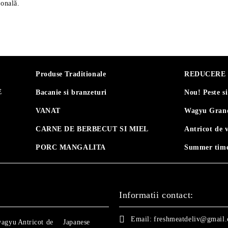
ională.
Produse Traditionale
REDUCERE 30
E
Bacanie si branzeturi
Nou! Peste s
VANAT
Wagyu Grand
CARNE DE BERBECUT SI MIEL
Antricot de 
PORC MANGALITA
Summer time
Informatii contact:
Email:
freshmeatdeliv@gmail
wagyu
Antricot de
Japanese