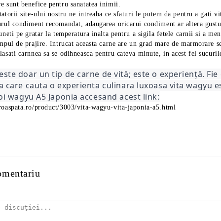
e sunt benefice pentru sanatatea inimii.
tatorii site-ului nostru ne intreaba ce sfaturi le putem da pentru a gati vi
gurul condiment recomandat, adaugarea oricarui condiment ar altera gustul
puneti pe gratar la temperatura inalta pentru a sigila fetele carnii si a men
impul de prajire. Intrucat aceasta carne are un grad mare de marmorare s
lasati carnnea sa se odihneasca pentru cateva minute, in acest fel sucuril
ste doar un tip de carne de vită; este o experiență. Fie
a care cauta o experienta culinara luxoasa vita wagyu e
noi wagyu A5 Japonia accesand acest link:
proaspata.ro/product/3003/vita-wagyu-vita-japonia-a5.html
omentariu