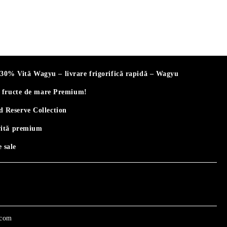
% Vită Wagyu – livrare frigorifică rapidă – Wagyu
i fructe de mare Premium!
 Reserve Collection
vită premium
 sale
.com