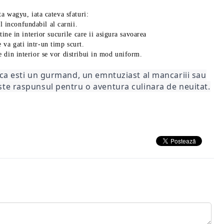
ta wagyu, iata cateva sfaturi:
 inconfundabil al carnii.
tine in interior sucurile care ii asigura savoarea
e va gati intr-un timp scurt.
e din interior se vor distribui in mod uniform.
 ca esti un gurmand, un emntuziast al mancariii sau
ste raspunsul pentru o aventura culinara de neuitat.