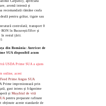
azinul Carpatic), apreciată
re, aromă intensă și
esa recomandată rămâne
ceafa
ideală pentru grătar, tigaie sau
eratură controlată; transport 0
 RON în București/Ilfov și
n restul țării.
25
ața din România: Antricot de
ime SUA disponibil acum
 vită USDA Prime SUA a ajuns
m online, acest
-Feed Prime Angus SUA
A Prime impresionează prin
tă, gust intens și frăgezime
operă și
Mușchiul de vită
SUA
pentru preparate rafinate
t obținute aceste standarde de