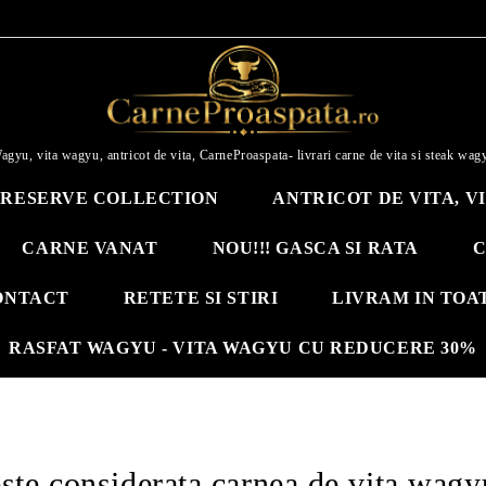
agyu, vita wagyu, antricot de vita, CarneProaspata- livrari carne de vita si steak wag
RESERVE COLLECTION
ANTRICOT DE VITA, V
CARNE VANAT
NOU!!! GASCA SI RATA
C
ONTACT
RETETE SI STIRI
LIVRAM IN TOA
RASFAT WAGYU - VITA WAGYU CU REDUCERE 30%
ste considerata carnea de vita wagy