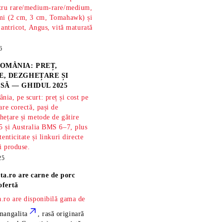
ntru rare/medium-rare/medium,
imi (2 cm, 3 cm, Tomahawk) și
 antricot, Angus, vită maturată
6
OMÂNIA: PREȚ,
, DEZGHEȚARE ȘI
SĂ — GHIDUL 2025
ia, pe scurt: preț și cost pe
are corectă, pași de
hețare și metode de gătire
5 și Australia BMS 6–7, plus
tenticitate și linkuri directe
și produse.
25
ta.ro are
carne de porc
ofertă
.ro are disponibilă gama de
mangalita
, rasă
originară