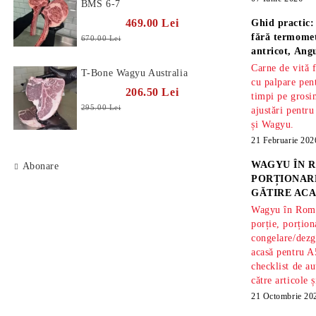
BMS 6-7
469.00 Lei
Ghid practic:
fără termomet
670.00 Lei
antricot, An
Carne de vită 
T-Bone Wagyu Australia
cu palpare pe
206.50 Lei
timpi pe gros
295.00 Lei
ajustări pentru
și Wagyu.
21 Februarie 202
WAGYU ÎN R
Abonare
PORȚIONARE
GĂTIRE ACA
Wagyu în Român
porție, porțion
congelare/dezg
acasă pentru A
checklist de au
către articole 
21 Octombrie 20