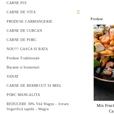
CARNE PUI
CARNE DE VITA
Produse
PREMIUM BEEF STEAK
PRODUSE CARMANGERIE
VITA ROMANEASCA
CARNE DE CURCAN
VITA WAGYU
CARNE DE PORC
Vită Angus Premium
NOU!!! GASCA SI RATA
Produse Traditionale
Bacanie si branzeturi
VANAT
CARNE DE BERBECUT SI MIEL
PORC MANGALITA
REDUCERE 30% Vită Wagyu – livrare
Mix Fruct
frigorifică rapidă – Wagyu
Ca