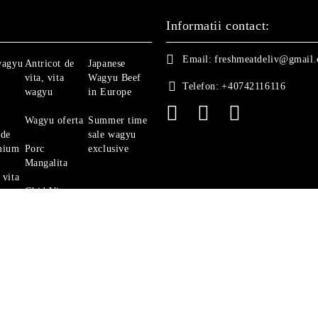
Informatii contact:
Email:
freshmeatdeliv@gmail
wagyu
Antricot de
Japanese
vita, vita
Wagyu Beef
Telefon:
+40742116116
wagyu
in Europe
Wagyu oferta
Summer time
 de
sale wagyu
mium
Porc
exclusive
Mangalita
 vita
Ghid Vita
Angus
politica de confidentialitate