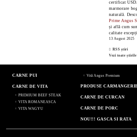
certificat USD
marmorare boga
naturală. Desc
Prime Angus 
și află cum sun
calitate excepț
13 August 2025
RSS știri
Vezi toate știrile
CARNE PUI
Vită Angus Premium
PRODUSE CARMANGERI
CARNE DE VITA
PREMIUM BEEF STEAK
CARNE DE CURCAN
VITA ROMANEASCA
CARNE DE PORC
VITA WAGYU
NOU!!! GASCA SI RATA