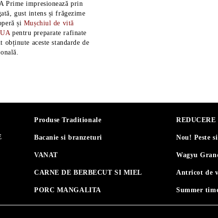
A Prime impresionează prin
tă, gust intens și frăgezime
operă și
Mușchiul de vită
SUA
pentru preparate rafinate
t obținute aceste standarde de
ională.
Produse Traditionale
REDUCERE 30
E
Bacanie si branzeturi
Nou! Peste s
VANAT
Wagyu Grand
CARNE DE BERBECUT SI MIEL
Antricot de 
PORC MANGALITA
Summer time