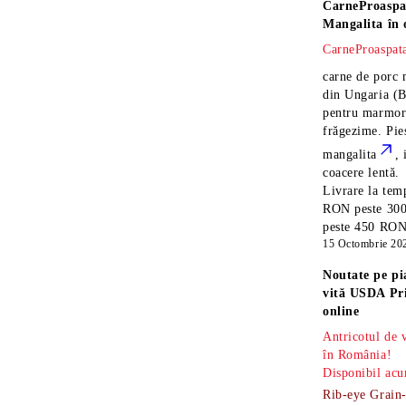
CarneProaspa
Mangalita
în 
CarneProaspata
carne de porc 
din Ungaria
(B
pentru marmora
frăgezime. Pi
mangalita
, 
coacere lentă.
Livrare la temp
RON peste 300
peste 450 RON î
15 Octombrie 20
Noutate pe pi
vită USDA Pr
online
Antricotul de
în România!
Disponibil acu
Rib-eye Grain