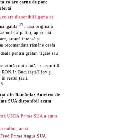
ta.ro are
carne de porc
ofertă
.ro are disponibilă gama de
mangalita
, rasă
originară
azinul Carpatic), apreciată
re, aromă intensă și
esa recomandată rămâne
ceafa
ideală pentru grătar, tigaie sau
eratură controlată; transport 0
 RON în București/Ilfov și
n restul țării.
25
ața din România: Antricot de
ime SUA disponibil acum
 vită USDA Prime SUA a ajuns
m online, acest
-Feed Prime Angus SUA