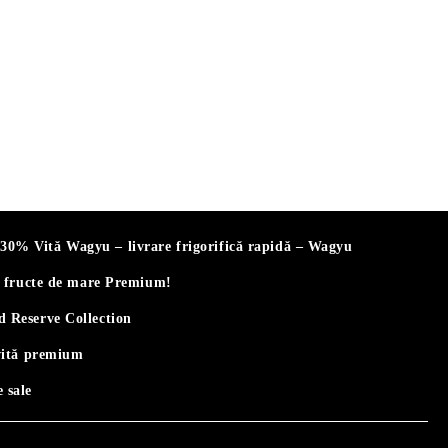
% Vită Wagyu – livrare frigorifică rapidă – Wagyu
i fructe de mare Premium!
 Reserve Collection
vită premium
 sale