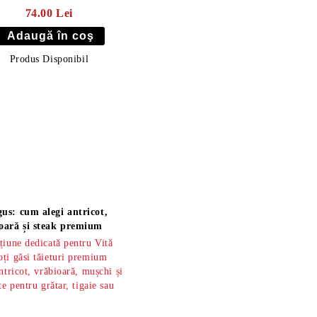
74.00 Lei
Produs Disponibil
us: cum alegi antricot,
oară și steak premium
țiune dedicată pentru Vită
ți găsi tăieturi premium
ntricot, vrăbioară, mușchi și
te pentru grătar, tigaie sau