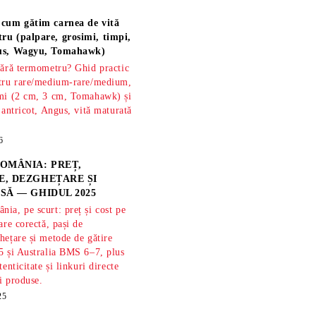
 cum gătim carnea de vită
ru (palpare, grosimi, timpi,
gus, Wagyu, Tomahawk)
fără termometru? Ghid practic
ntru rare/medium-rare/medium,
imi (2 cm, 3 cm, Tomahawk) și
 antricot, Angus, vită maturată
6
OMÂNIA: PREȚ,
, DEZGHEȚARE ȘI
SĂ — GHIDUL 2025
ia, pe scurt: preț și cost pe
are corectă, pași de
hețare și metode de gătire
5 și Australia BMS 6–7, plus
tenticitate și linkuri directe
și produse.
25