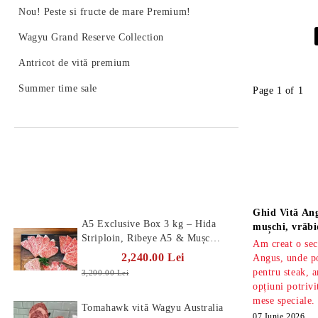
Nou! Peste si fructe de mare Premium!
Wagyu Grand Reserve Collection
Antricot de vită premium
Summer time sale
Page 1 of 1
Produse Noi
Știri
Ghid Vită Ang
A5 Exclusive Box 3 kg – Hida
mușchi, vrăbi
Striploin, Ribeye A5 & Mușchi
Am creat o sec
A5
2,240.00 Lei
Angus, unde po
pentru steak, a
3,200.00 Lei
opțiuni potrivi
mese speciale.
Tomahawk vită Wagyu Australia
07 Iunie 2026