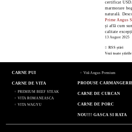
certificat USD
marmorare boga
naturală. Desc
Prime Angus 
și află cum sun
calitate excepț
13 August 2025
RSS știri
Vezi toate știrile
CARNE PUI
Vită Angus Premium
PRODUSE CARMANGERI
CARNE DE VITA
PREMIUM BEEF STEAK
CARNE DE CURCAN
VITA ROMANEASCA
CARNE DE PORC
VITA WAGYU
NOU!!! GASCA SI RATA