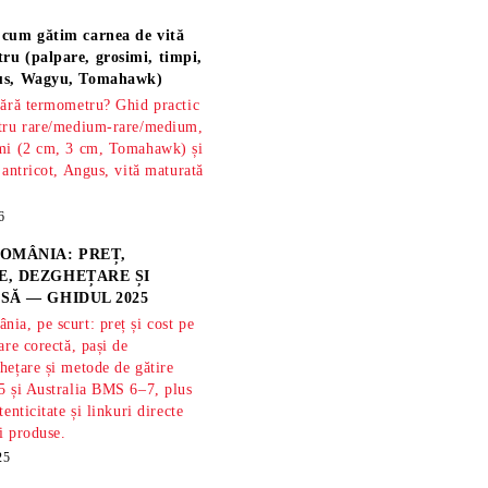
 cum gătim carnea de vită
ru (palpare, grosimi, timpi,
gus, Wagyu, Tomahawk)
fără termometru? Ghid practic
ntru rare/medium-rare/medium,
imi (2 cm, 3 cm, Tomahawk) și
 antricot, Angus, vită maturată
6
OMÂNIA: PREȚ,
, DEZGHEȚARE ȘI
SĂ — GHIDUL 2025
ia, pe scurt: preț și cost pe
are corectă, pași de
hețare și metode de gătire
5 și Australia BMS 6–7, plus
tenticitate și linkuri directe
și produse.
25