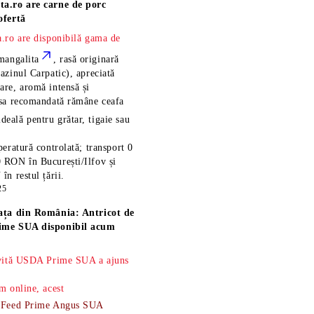
ta.ro are
carne de porc
ofertă
.ro are disponibilă gama de
mangalita
, rasă
originară
azinul Carpatic), apreciată
re, aromă intensă și
esa recomandată rămâne
ceafa
ideală pentru grătar, tigaie sau
eratură controlată; transport 0
 RON în București/Ilfov și
n restul țării.
25
ața din România: Antricot de
ime SUA disponibil acum
 vită USDA Prime SUA a ajuns
m online, acest
-Feed Prime Angus SUA