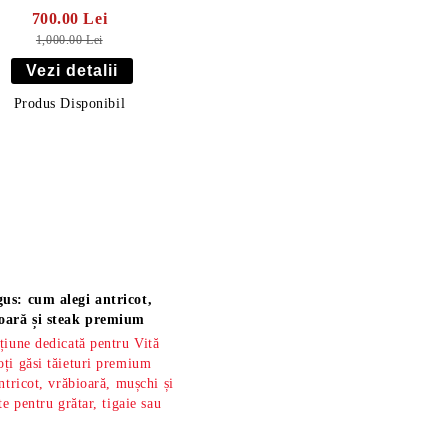
700.00 Lei
1,000.00 Lei
Vezi detalii
Produs Disponibil
us: cum alegi antricot,
oară și steak premium
țiune dedicată pentru Vită
ți găsi tăieturi premium
ntricot, vrăbioară, mușchi și
te pentru grătar, tigaie sau