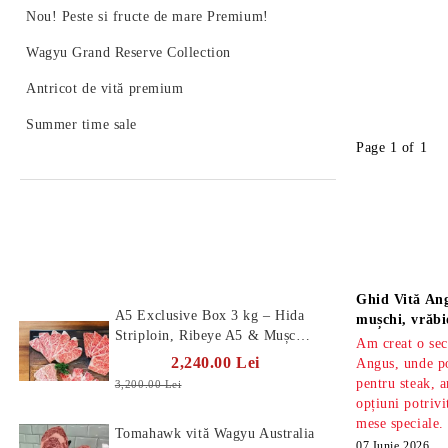
Nou! Peste si fructe de mare Premium!
Wagyu Grand Reserve Collection
Antricot de vită premium
Summer time sale
Page 1 of 1
Produse Noi
Știri
Ghid Vită Ang
A5 Exclusive Box 3 kg – Hida
mușchi, vrăbi
Striploin, Ribeye A5 & Mușchi
Am creat o sec
A5
2,240.00 Lei
Angus, unde po
pentru steak, a
3,200.00 Lei
opțiuni potrivi
mese speciale.
Tomahawk vită Wagyu Australia
07 Iunie 2026