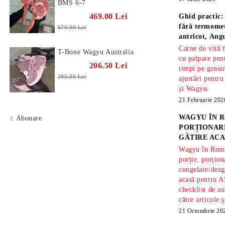
BMS 6-7
469.00 Lei
Ghid practic:
fără termomet
670.00 Lei
antricot, An
Carne de vită 
T-Bone Wagyu Australia
cu palpare pe
206.50 Lei
timpi pe gros
295.00 Lei
ajustări pentru
și Wagyu.
21 Februarie 202
WAGYU ÎN R
Abonare
PORȚIONARE
GĂTIRE ACA
Wagyu în Român
porție, porțion
congelare/dezg
acasă pentru A
checklist de au
către articole 
21 Octombrie 20