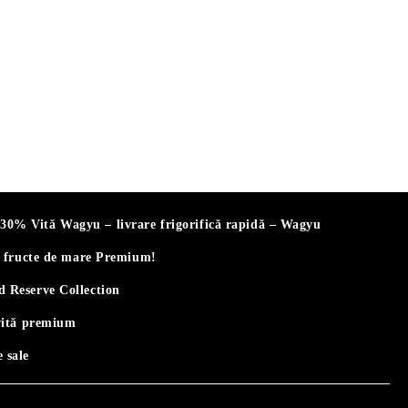
% Vită Wagyu – livrare frigorifică rapidă – Wagyu
i fructe de mare Premium!
 Reserve Collection
vită premium
 sale