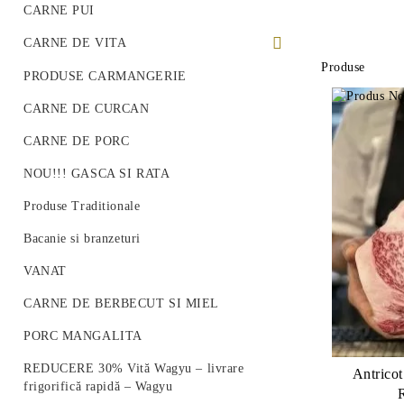
CARNE PUI
CARNE DE VITA
Produse
PREMIUM BEEF STEAK
PRODUSE CARMANGERIE
VITA ROMANEASCA
CARNE DE CURCAN
VITA WAGYU
CARNE DE PORC
Vită Angus Premium
NOU!!! GASCA SI RATA
Produse Traditionale
Bacanie si branzeturi
VANAT
CARNE DE BERBECUT SI MIEL
PORC MANGALITA
REDUCERE 30% Vită Wagyu – livrare
Antrico
frigorifică rapidă – Wagyu