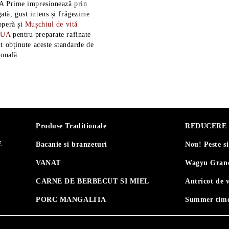
A Prime impresionează prin
tă, gust intens și frăgezime
operă și
Mușchiul de vită
SUA
pentru preparate rafinate
t obținute aceste standarde de
ională.
Produse Traditionale
REDUCERE 30
E
Bacanie si branzeturi
Nou! Peste s
VANAT
Wagyu Grand
CARNE DE BERBECUT SI MIEL
Antricot de 
PORC MANGALITA
Summer time