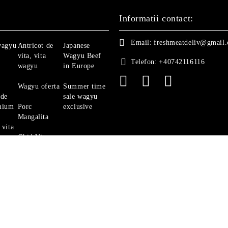
Informatii contact:
Email:
freshmeatdeliv@gmail
wagyu
Antricot de
Japanese
vita, vita
Wagyu Beef
Telefon:
+40742116116
wagyu
in Europe
Wagyu oferta
Summer time
 de
sale wagyu
mium
Porc
exclusive
Mangalita
 vita
Ghid Vita
Angus
politica de confidentialitate