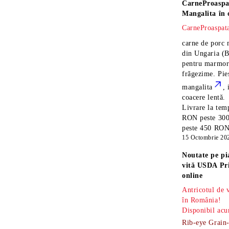
CarneProaspa
Mangalita
în 
CarneProaspata
carne de porc 
din Ungaria
(B
pentru marmora
frăgezime. Pi
mangalita
, 
coacere lentă.
Livrare la temp
RON peste 300
peste 450 RON î
15 Octombrie 20
Noutate pe pi
vită USDA Pr
online
Antricotul de
în România!
Disponibil acu
Rib-eye Grain