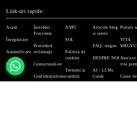
Link-uri rapide:
Acasă
Întrebări
ANPC
Articole blog
Preturi 
Frecvente
si retete
Înregistrare
SOL
VITA
Procedură
FAQ- wagyu
WAGYU
Autentificare
reclamaţii
Politica de
cookies
DESPRE NOI
Antricot
Căutare
Contactează-ne
vita pre
Avansată
Termeni si
AI / LLMs
Confidențialitate
conditii
Guide
Carne de
Magazinul nostru respecta 100% prevederile GDPR.
Citeste 
GDPR