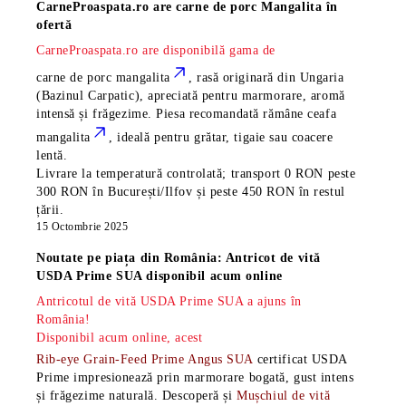
CarneProaspata.ro are
carne de porc Mangalita
în
ofertă
CarneProaspata.ro are disponibilă gama de
carne de porc mangalita
, rasă
originară din Ungaria
(Bazinul Carpatic), apreciată pentru marmorare, aromă
intensă și frăgezime. Piesa recomandată rămâne
ceafa
mangalita
, ideală pentru grătar, tigaie sau coacere
lentă.
Livrare la temperatură controlată; transport 0 RON peste
300 RON în București/Ilfov și peste 450 RON în restul
țării.
15 Octombrie 2025
Noutate pe piața din România: Antricot de vită
USDA Prime SUA disponibil acum online
Antricotul de vită USDA Prime SUA a ajuns în
România!
Disponibil acum online, acest
Rib-eye Grain-Feed Prime Angus SUA
certificat USDA
Prime impresionează prin marmorare bogată, gust intens
și frăgezime naturală. Descoperă și
Mușchiul de vită