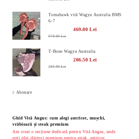
Tomahawk vită Wagyu Australia BMS
6-7
469.00 Lei
670.00 Lei
T-Bone Wagyu Australia
206.50 Lei
295.00 Lei
Abonare
Știri
Ghid Vită Angus: cum alegi antricot, mușchi,
vrăbioară și steak premium
Am creat o secțiune dedicată pentru Vită Angus, unde
poți găsi tăieturi premium pentru steak, antricot,