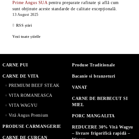
Prime Angus SUA
pentru preparate rafinate și află cum
sunt obținute aceste standarde de calitate excepțională.
13 August 2025
RSS știri
Vezi toate știrile
CARNE PUI
Produse Traditionale
CARNE DE VITA
Bacanie si branzeturi
PREMIUM BEEF STEAK
VANAT
VITA ROMANEASCA
CARNE DE BERBECUT SI
MIEL
VITA WAGYU
Vită Angus Premium
PORC MANGALITA
PRODUSE CARMANGERIE
REDUCERE 30% Vită Wagyu
– livrare frigorifică rapidă –
CARNE DE CURCAN