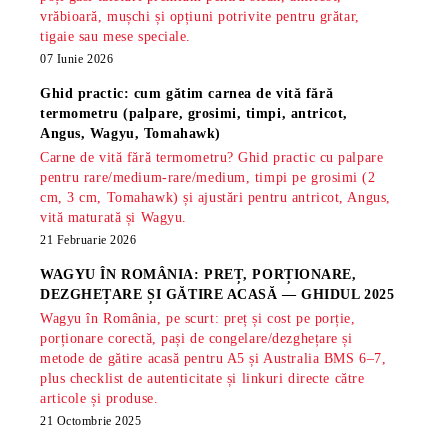
vrăbioară, mușchi și opțiuni potrivite pentru grătar,
tigaie sau mese speciale.
07 Iunie 2026
Ghid practic: cum gătim carnea de vită fără
termometru (palpare, grosimi, timpi, antricot,
Angus, Wagyu, Tomahawk)
Carne de vită fără termometru? Ghid practic cu palpare
pentru rare/medium-rare/medium, timpi pe grosimi (2
cm, 3 cm, Tomahawk) și ajustări pentru antricot, Angus,
vită maturată și Wagyu.
21 Februarie 2026
WAGYU ÎN ROMÂNIA: PREȚ, PORȚIONARE,
DEZGHEȚARE ȘI GĂTIRE ACASĂ — GHIDUL 2025
Wagyu în România, pe scurt: preț și cost pe porție,
porționare corectă, pași de congelare/dezghețare și
metode de gătire acasă pentru A5 și Australia BMS 6–7,
plus checklist de autenticitate și linkuri directe către
articole și produse.
21 Octombrie 2025