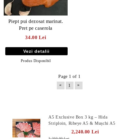
Piept pui dezosat marinat.
Pret pe caserola
34.00 Lei
Vezi detalii
Produs Disponibil
Page 1 of 1
«
»
1
E TRANSPORT
Produse Noi
DUCERE 30%
A5 Exclusive Box 3 kg – Hida
Striploin, Ribeye A5 & Mușchi A5
2,240.00 Lei
3,200.00 Lei