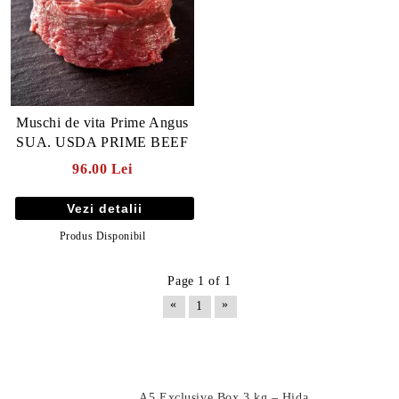
Muschi de vita Prime Angus
SUA. USDA PRIME BEEF
96.00 Lei
Vezi detalii
Produs Disponibil
Page 1 of 1
E TRANSPORT
«
»
1
DUCERE 30%
Produse Noi
A5 Exclusive Box 3 kg – Hida