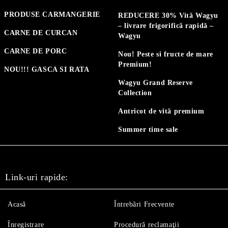
PRODUSE CARMANGERIE
REDUCERE 30% Vită Wagyu
– livrare frigorifică rapidă –
CARNE DE CURCAN
Wagyu
CARNE DE PORC
Nou! Peste si fructe de mare
Premium!
NOU!!! GASCA SI RATA
Wagyu Grand Reserve
Collection
Antricot de vită premium
Summer time sale
Link-uri rapide:
Acasă
Întrebări Frecvente
Înregistrare
Procedură reclamaţii