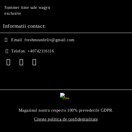
Summer time sale wagyu
exclusive
Informatii contact:
Email:
freshmeatdeliv@gmail.com
Telefon:
+40742116116
GDPR
Magazinul nostru respecta 100% prevederile GDPR.
Citeste politica de confidentialitate