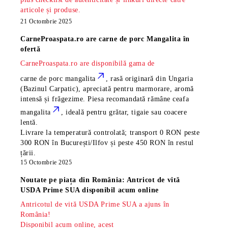
articole și produse.
21 Octombrie 2025
CarneProaspata.ro are
carne de porc Mangalita
în
ofertă
CarneProaspata.ro are disponibilă gama de
carne de porc mangalita
, rasă
originară din Ungaria
(Bazinul Carpatic), apreciată pentru marmorare, aromă
intensă și frăgezime. Piesa recomandată rămâne
ceafa
mangalita
, ideală pentru grătar, tigaie sau coacere
lentă.
Livrare la temperatură controlată; transport 0 RON peste
300 RON în București/Ilfov și peste 450 RON în restul
țării.
15 Octombrie 2025
Noutate pe piața din România: Antricot de vită
USDA Prime SUA disponibil acum online
Antricotul de vită USDA Prime SUA a ajuns în
România!
Disponibil acum online, acest