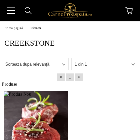
Prima pagină
Etichete
CREEKSTONE
N
«
»
1
Produse