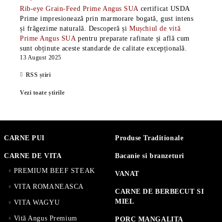
Rib-eye Grain-Feed Prime Angus SUA
certificat USDA
Prime impresionează prin marmorare bogată, gust intens
și frăgezime naturală. Descoperă și
Mușchiul de vită
Prime Angus SUA
pentru preparate rafinate și află cum
sunt obținute aceste standarde de calitate excepțională.
13 August 2025
RSS știri
Vezi toate știrile
CARNE PUI
Produse Traditionale
CARNE DE VITA
Bacanie si branzeturi
PREMIUM BEEF STEAK
VANAT
VITA ROMANEASCA
CARNE DE BERBECUT SI
MIEL
VITA WAGYU
Vită Angus Premium
PORC MANGALITA