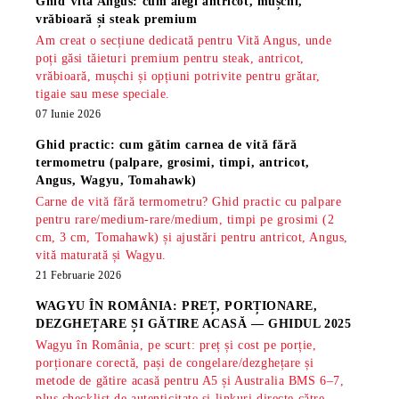
Ghid Vită Angus: cum alegi antricot, mușchi,
vrăbioară și steak premium
Am creat o secțiune dedicată pentru Vită Angus, unde
poți găsi tăieturi premium pentru steak, antricot,
vrăbioară, mușchi și opțiuni potrivite pentru grătar,
tigaie sau mese speciale.
07 Iunie 2026
Ghid practic: cum gătim carnea de vită fără
termometru (palpare, grosimi, timpi, antricot,
Angus, Wagyu, Tomahawk)
Carne de vită fără termometru? Ghid practic cu palpare
pentru rare/medium-rare/medium, timpi pe grosimi (2
cm, 3 cm, Tomahawk) și ajustări pentru antricot, Angus,
vită maturată și Wagyu.
21 Februarie 2026
WAGYU ÎN ROMÂNIA: PREȚ, PORȚIONARE,
DEZGHEȚARE ȘI GĂTIRE ACASĂ — GHIDUL 2025
Wagyu în România, pe scurt: preț și cost pe porție,
porționare corectă, pași de congelare/dezghețare și
metode de gătire acasă pentru A5 și Australia BMS 6–7,
plus checklist de autenticitate și linkuri directe către