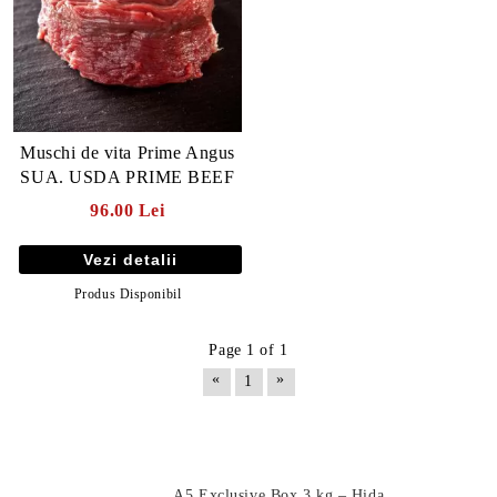
Muschi de vita Prime Angus
SUA. USDA PRIME BEEF
96.00 Lei
Vezi detalii
Produs Disponibil
Page 1 of 1
E TRANSPORT
«
»
1
DUCERE 30%
Produse Noi
A5 Exclusive Box 3 kg – Hida