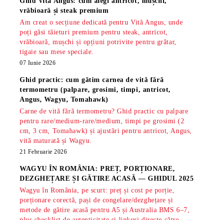
Ghid Vită Angus: cum alegi antricot, mușchi,
vrăbioară și steak premium
Am creat o secțiune dedicată pentru Vită Angus, unde
poți găsi tăieturi premium pentru steak, antricot,
vrăbioară, mușchi și opțiuni potrivite pentru grătar,
tigaie sau mese speciale.
07 Iunie 2026
Ghid practic: cum gătim carnea de vită fără
termometru (palpare, grosimi, timpi, antricot,
Angus, Wagyu, Tomahawk)
Carne de vită fără termometru? Ghid practic cu palpare
pentru rare/medium-rare/medium, timpi pe grosimi (2
cm, 3 cm, Tomahawk) și ajustări pentru antricot, Angus,
vită maturată și Wagyu.
21 Februarie 2026
WAGYU ÎN ROMÂNIA: PREȚ, PORȚIONARE,
DEZGHEȚARE ȘI GĂTIRE ACASĂ — GHIDUL 2025
Wagyu în România, pe scurt: preț și cost pe porție,
porționare corectă, pași de congelare/dezghețare și
metode de gătire acasă pentru A5 și Australia BMS 6–7,
plus checklist de autenticitate și linkuri directe către