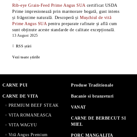
Rib-eye Grain-Feed Prime Angus SUA
certificat USDA
Prime impresionează prin marmorare bogată, gust intens
și frăgezime naturală. Descoperă și
Mușchiul de vită
Prime Angus SUA
pentru preparate rafinate și află cum
sunt obținute aceste standarde de calitate excepțională.
13 August 2025
RSS știri
Vezi toate știrile
CARNE PUI
Produse Traditionale
CARNE DE VITA
Bacanie si branzeturi
PREMIUM BEEF STEAK
VANAT
VITA ROMANEASCA
CARNE DE BERBECUT SI
MIEL
VITA WAGYU
Vită Angus Premium
PORC MANGALITA