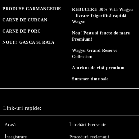
PRODUSE CARMANGERIE
REDUCERE 30% Vită Wagyu
– livrare frigorifică rapidă –
CARNE DE CURCAN
Wagyu
CARNE DE PORC
Nou! Peste si fructe de mare
Premium!
NOU!!! GASCA SI RATA
Wagyu Grand Reserve
Collection
Antricot de vită premium
Summer time sale
Link-uri rapide:
Acasă
Întrebări Frecvente
Înregistrare
Procedură reclamaţii