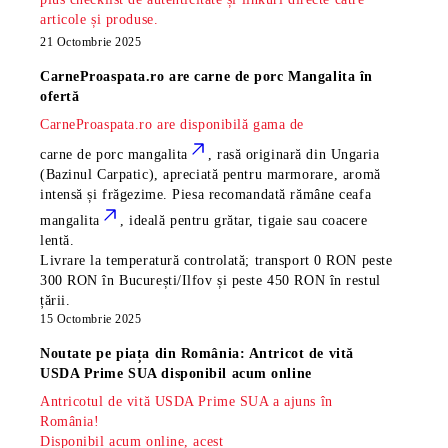
articole și produse.
21 Octombrie 2025
CarneProaspata.ro are
carne de porc Mangalita
în
ofertă
CarneProaspata.ro are disponibilă gama de
carne de porc mangalita
, rasă
originară din Ungaria
(Bazinul Carpatic), apreciată pentru marmorare, aromă
intensă și frăgezime. Piesa recomandată rămâne
ceafa
mangalita
, ideală pentru grătar, tigaie sau coacere
lentă.
Livrare la temperatură controlată; transport 0 RON peste
300 RON în București/Ilfov și peste 450 RON în restul
țării.
15 Octombrie 2025
Noutate pe piața din România: Antricot de vită
USDA Prime SUA disponibil acum online
Antricotul de vită USDA Prime SUA a ajuns în
România!
Disponibil acum online, acest