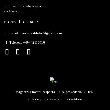
Summer time sale wagyu
exclusive
Informatii contact:
Email:
freshmeatdeliv@gmail.com
Telefon:
+40742116116
GDPR
Magazinul nostru respecta 100% prevederile GDPR.
Citeste politica de confidentialitate