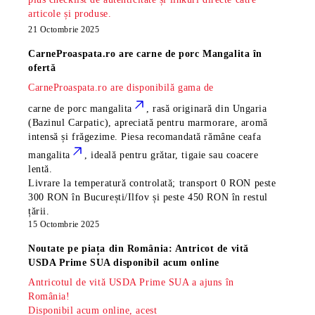
articole și produse.
21 Octombrie 2025
CarneProaspata.ro are
carne de porc Mangalita
în
ofertă
CarneProaspata.ro are disponibilă gama de
carne de porc mangalita
, rasă
originară din Ungaria
(Bazinul Carpatic), apreciată pentru marmorare, aromă
intensă și frăgezime. Piesa recomandată rămâne
ceafa
mangalita
, ideală pentru grătar, tigaie sau coacere
lentă.
Livrare la temperatură controlată; transport 0 RON peste
300 RON în București/Ilfov și peste 450 RON în restul
țării.
15 Octombrie 2025
Noutate pe piața din România: Antricot de vită
USDA Prime SUA disponibil acum online
Antricotul de vită USDA Prime SUA a ajuns în
România!
Disponibil acum online, acest