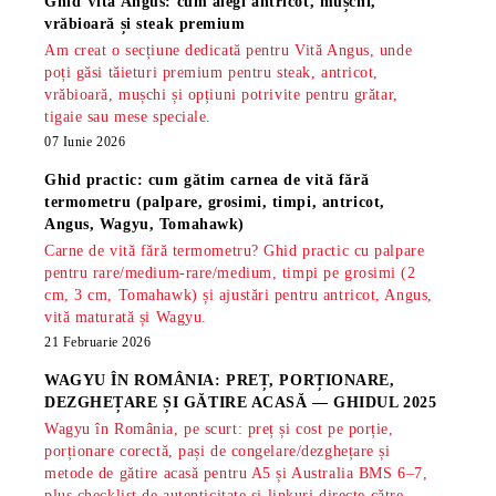
Ghid Vită Angus: cum alegi antricot, mușchi,
vrăbioară și steak premium
Am creat o secțiune dedicată pentru Vită Angus, unde
poți găsi tăieturi premium pentru steak, antricot,
vrăbioară, mușchi și opțiuni potrivite pentru grătar,
tigaie sau mese speciale.
07 Iunie 2026
Ghid practic: cum gătim carnea de vită fără
termometru (palpare, grosimi, timpi, antricot,
Angus, Wagyu, Tomahawk)
Carne de vită fără termometru? Ghid practic cu palpare
pentru rare/medium-rare/medium, timpi pe grosimi (2
cm, 3 cm, Tomahawk) și ajustări pentru antricot, Angus,
vită maturată și Wagyu.
21 Februarie 2026
WAGYU ÎN ROMÂNIA: PREȚ, PORȚIONARE,
DEZGHEȚARE ȘI GĂTIRE ACASĂ — GHIDUL 2025
Wagyu în România, pe scurt: preț și cost pe porție,
porționare corectă, pași de congelare/dezghețare și
metode de gătire acasă pentru A5 și Australia BMS 6–7,
plus checklist de autenticitate și linkuri directe către