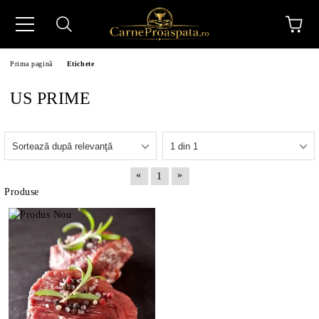
Prima pagină
Etichete
US PRIME
N
«
»
1
Produse