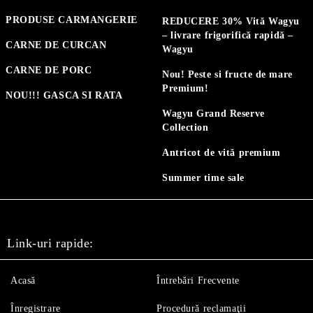
PRODUSE CARMANGERIE
REDUCERE 30% Vită Wagyu
– livrare frigorifică rapidă –
CARNE DE CURCAN
Wagyu
CARNE DE PORC
Nou! Peste si fructe de mare
Premium!
NOU!!! GASCA SI RATA
Wagyu Grand Reserve
Collection
Antricot de vită premium
Summer time sale
Link-uri rapide:
Acasă
Întrebări Frecvente
Înregistrare
Procedură reclamaţii