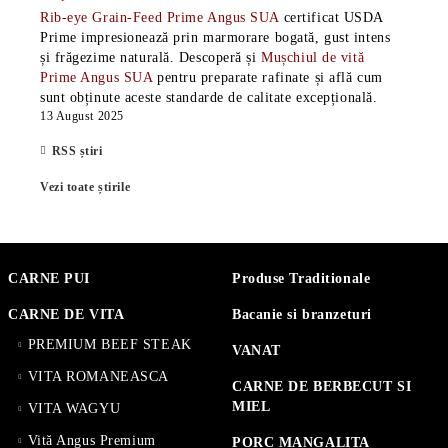
Rib-eye Grain-Feed Prime Angus SUA
certificat USDA
Prime impresionează prin marmorare bogată, gust intens
și frăgezime naturală. Descoperă și
Mușchiul de vită
Prime Angus SUA
pentru preparate rafinate și află cum
sunt obținute aceste standarde de calitate excepțională.
13 August 2025
RSS știri
Vezi toate știrile
CARNE PUI
Produse Traditionale
CARNE DE VITA
Bacanie si branzeturi
PREMIUM BEEF STEAK
VANAT
VITA ROMANEASCA
CARNE DE BERBECUT SI
MIEL
VITA WAGYU
Vită Angus Premium
PORC MANGALITA