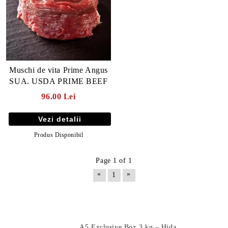
Muschi de vita Prime Angus
SUA. USDA PRIME BEEF
96.00 Lei
Vezi detalii
Produs Disponibil
Page 1 of 1
E TRANSPORT
«
»
1
DUCERE 30%
Produse Noi
A5 Exclusive Box 3 kg – Hida