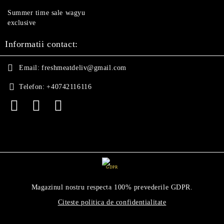
Summer time sale wagyu
exclusive
Informatii contact:
Email:
freshmeatdeliv@gmail.com
Telefon:
+40742116116
GDPR
Magazinul nostru respecta 100% prevederile GDPR.
Citeste politica de confidentialitate