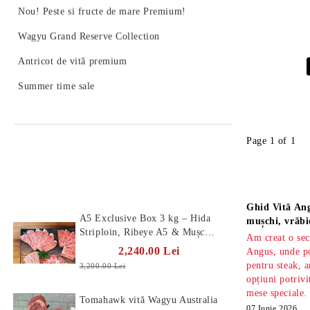
Nou! Peste si fructe de mare Premium!
Wagyu Grand Reserve Collection
Antricot de vită premium
Summer time sale
Page 1 of 1
Produse Noi
Știri
Ghid Vită Ang
A5 Exclusive Box 3 kg – Hida
mușchi, vrăbi
Striploin, Ribeye A5 & Mușchi
Am creat o sec
A5
2,240.00 Lei
Angus, unde po
pentru steak, a
3,200.00 Lei
opțiuni potrivi
mese speciale.
Tomahawk vită Wagyu Australia
07 Iunie 2026