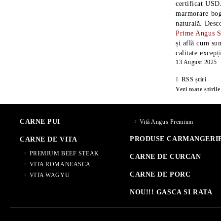
certificat USD
marmorare boga
naturală. Desc
Prime Angus 
și află cum sun
calitate excepț
13 August 2025
RSS știri
Vezi toate știrile
CARNE PUI
Vită Angus Premium
PRODUSE CARMANGERI
CARNE DE VITA
PREMIUM BEEF STEAK
CARNE DE CURCAN
VITA ROMANEASCA
CARNE DE PORC
VITA WAGYU
NOU!!! GASCA SI RATA