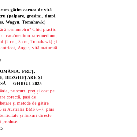
 cum gătim carnea de vită
ru (palpare, grosimi, timpi,
gus, Wagyu, Tomahawk)
fără termometru? Ghid practic
ntru rare/medium-rare/medium,
imi (2 cm, 3 cm, Tomahawk) și
 antricot, Angus, vită maturată
6
OMÂNIA: PREȚ,
, DEZGHEȚARE ȘI
SĂ — GHIDUL 2025
ia, pe scurt: preț și cost pe
are corectă, pași de
hețare și metode de gătire
5 și Australia BMS 6–7, plus
tenticitate și linkuri directe
și produse.
25