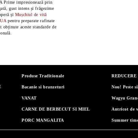
A Prime impresionează prin
tă, gust intens și frăgezime
operă și
Mușchiul de vită
SUA
pentru preparate rafinate
t obținute aceste standarde de
ională.
Produse Traditionale
REDUCERE 30
E
Bacanie si branzeturi
Nou! Peste s
VANAT
Wagyu Grand
CARNE DE BERBECUT SI MIEL
Antricot de 
PORC MANGALITA
Summer time