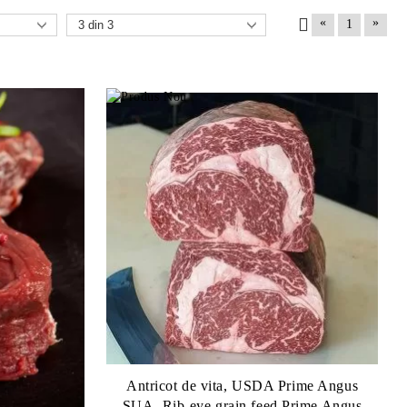
«
»
1
Antricot de vita, USDA Prime Angus
SUA. Rib-eye grain feed Prime Angus