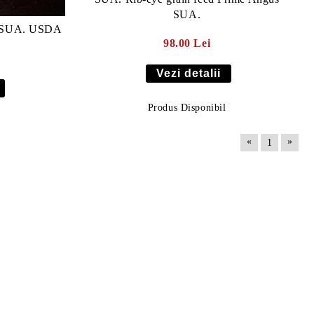
SUA.
A. USDA
98.00 Lei
Vezi detalii
Produs Disponibil
«
»
1