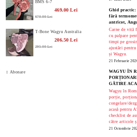
BMS 6-7
469.00 Lei
Ghid practic:
fără termomet
670.00 Lei
antricot, An
Carne de vită 
T-Bone Wagyu Australia
cu palpare pe
206.50 Lei
timpi pe gros
295.00 Lei
ajustări pentru
și Wagyu.
21 Februarie 202
WAGYU ÎN R
Abonare
PORȚIONARE
GĂTIRE ACA
Wagyu în Român
porție, porțion
congelare/dezg
acasă pentru A
checklist de au
către articole 
21 Octombrie 20