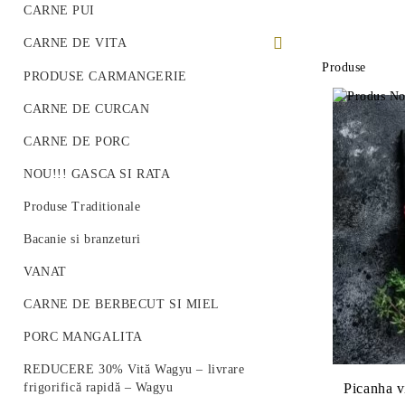
CARNE PUI
CARNE DE VITA
Produse
PREMIUM BEEF STEAK
PRODUSE CARMANGERIE
VITA ROMANEASCA
CARNE DE CURCAN
VITA WAGYU
CARNE DE PORC
Vită Angus Premium
NOU!!! GASCA SI RATA
Produse Traditionale
Bacanie si branzeturi
VANAT
CARNE DE BERBECUT SI MIEL
PORC MANGALITA
REDUCERE 30% Vită Wagyu – livrare
Picanha 
frigorifică rapidă – Wagyu