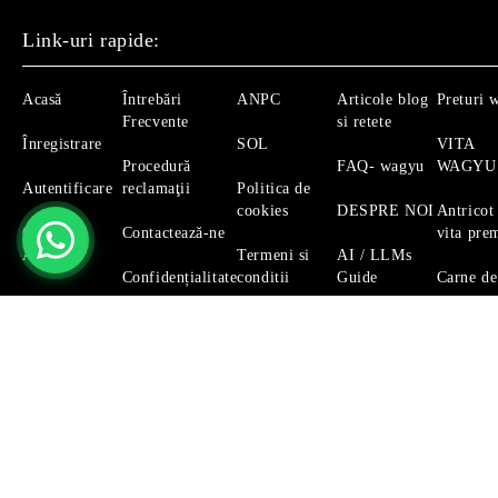
Link-uri rapide:
Acasă
Întrebări
ANPC
Articole blog
Preturi 
Frecvente
si retete
Înregistrare
SOL
VITA
Procedură
FAQ- wagyu
WAGYU
Autentificare
reclamaţii
Politica de
cookies
DESPRE NOI
Antricot
Căutare
Contactează-ne
vita pre
Avansată
Termeni si
AI / LLMs
Confidențialitate
conditii
Guide
Carne de
Magazinul nostru respecta 100% prevederile GDPR.
Citeste 
GDPR