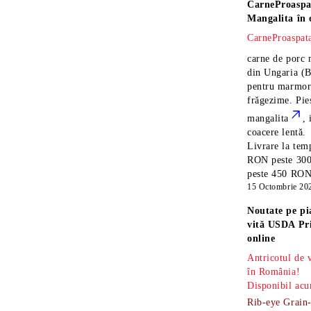
CarneProaspa
Mangalita
în 
CarneProaspata
carne de porc 
din Ungaria
(B
pentru marmora
frăgezime. Pi
mangalita
, 
coacere lentă.
Livrare la temp
RON peste 300
peste 450 RON î
15 Octombrie 20
Noutate pe pi
vită USDA Pr
online
Antricotul de
în România!
Disponibil acu
Rib-eye Grain