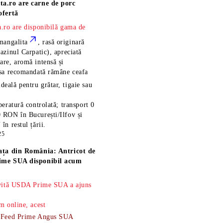
ta.ro are
carne de porc
ofertă
.ro are disponibilă gama de
mangalita
, rasă
originară
azinul Carpatic), apreciată
re, aromă intensă și
esa recomandată rămâne
ceafa
ideală pentru grătar, tigaie sau
eratură controlată; transport 0
 RON în București/Ilfov și
n restul țării.
25
ața din România: Antricot de
ime SUA disponibil acum
 vită USDA Prime SUA a ajuns
m online, acest
-Feed Prime Angus SUA