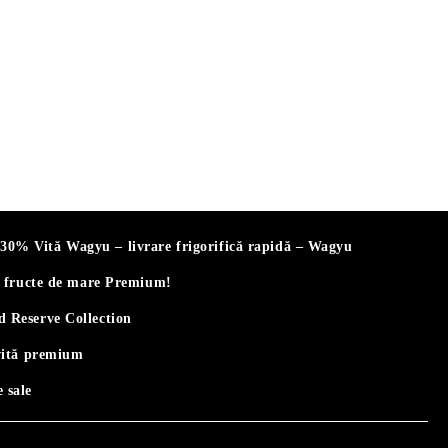
% Vită Wagyu – livrare frigorifică rapidă – Wagyu
i fructe de mare Premium!
 Reserve Collection
vită premium
 sale