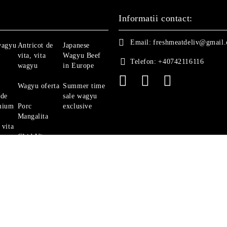
Informatii contact:
Email:
freshmeatdeliv@gmail
wagyu
Antricot de
Japanese
vita, vita
Wagyu Beef
Telefon:
+40742116116
wagyu
in Europe
Wagyu oferta
Summer time
 de
sale wagyu
mium
Porc
exclusive
Mangalita
 vita
Ghid Vita
Angus
politica de confidentialitate