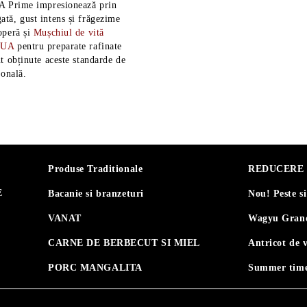
A Prime impresionează prin
tă, gust intens și frăgezime
operă și
Mușchiul de vită
SUA
pentru preparate rafinate
t obținute aceste standarde de
ională.
Produse Traditionale
REDUCERE 30
E
Bacanie si branzeturi
Nou! Peste s
VANAT
Wagyu Grand
CARNE DE BERBECUT SI MIEL
Antricot de 
PORC MANGALITA
Summer time