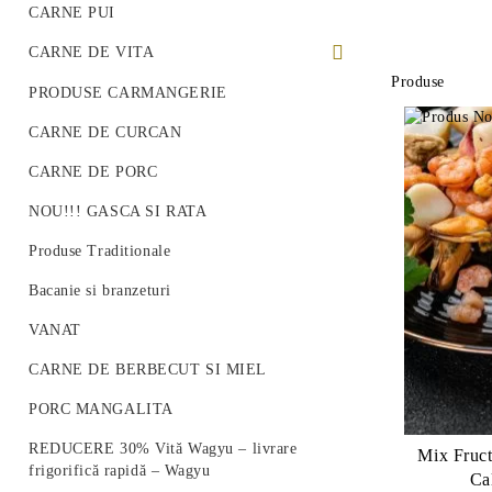
CARNE PUI
CARNE DE VITA
Produse
PREMIUM BEEF STEAK
PRODUSE CARMANGERIE
VITA ROMANEASCA
CARNE DE CURCAN
VITA WAGYU
CARNE DE PORC
Vită Angus Premium
NOU!!! GASCA SI RATA
Produse Traditionale
Bacanie si branzeturi
VANAT
CARNE DE BERBECUT SI MIEL
PORC MANGALITA
REDUCERE 30% Vită Wagyu – livrare
Mix Fruct
frigorifică rapidă – Wagyu
Ca