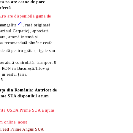
ta.ro are
carne de porc
ofertă
.ro are disponibilă gama de
mangalita
, rasă
originară
azinul Carpatic), apreciată
re, aromă intensă și
esa recomandată rămâne
ceafa
ideală pentru grătar, tigaie sau
eratură controlată; transport 0
 RON în București/Ilfov și
n restul țării.
25
ața din România: Antricot de
ime SUA disponibil acum
 vită USDA Prime SUA a ajuns
m online, acest
-Feed Prime Angus SUA