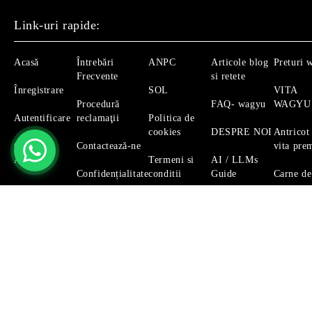
Link-uri rapide:
Acasă
Întrebări
ANPC
Articole blog
Preturi 
Frecvente
si retete
Înregistrare
SOL
VITA
Procedură
FAQ- wagyu
WAGYU
Autentificare
reclamaţii
Politica de
cookies
DESPRE NOI
Antricot
Căutare
Contactează-ne
vita pre
Avansată
Termeni si
AI / LLMs
Confidențialitate
conditii
Guide
Carne de
Magazinul nostru respecta 100% prevederile GDPR.
Citeste 
GDPR