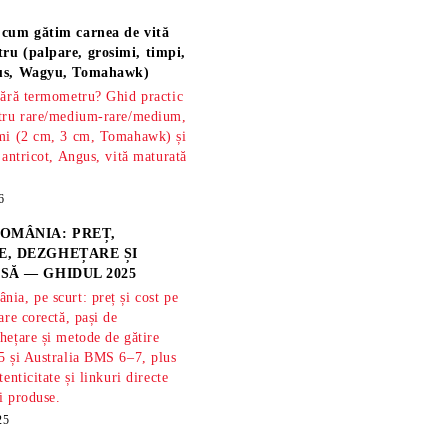
 cum gătim carnea de vită
ru (palpare, grosimi, timpi,
gus, Wagyu, Tomahawk)
fără termometru? Ghid practic
ntru rare/medium-rare/medium,
imi (2 cm, 3 cm, Tomahawk) și
 antricot, Angus, vită maturată
6
OMÂNIA: PREȚ,
, DEZGHEȚARE ȘI
SĂ — GHIDUL 2025
ia, pe scurt: preț și cost pe
are corectă, pași de
hețare și metode de gătire
5 și Australia BMS 6–7, plus
tenticitate și linkuri directe
și produse.
25