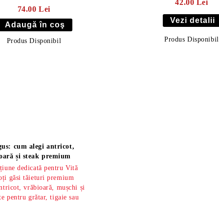
42.00 Lei
74.00 Lei
Vezi detalii
Produs Disponibil
Produs Disponibil
us: cum alegi antricot,
oară și steak premium
țiune dedicată pentru Vită
ți găsi tăieturi premium
ntricot, vrăbioară, mușchi și
te pentru grătar, tigaie sau