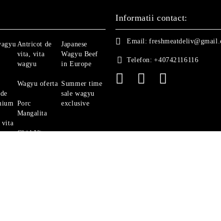
Informatii contact:
Email:
freshmeatdeliv@gmail
wagyu
Antricot de
Japanese
vita, vita
Wagyu Beef
Telefon:
+40742116116
wagyu
in Europe
Wagyu oferta
Summer time
 de
sale wagyu
mium
Porc
exclusive
Mangalita
 vita
Ghid Vita
Angus
politica de confidentialitate