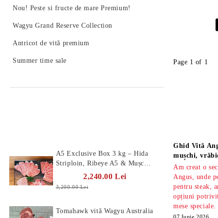
Nou! Peste si fructe de mare Premium!
Wagyu Grand Reserve Collection
Antricot de vită premium
Summer time sale
Page 1 of 1
Produse Noi
Știri
Ghid Vită Ang
A5 Exclusive Box 3 kg – Hida
mușchi, vrăbi
Striploin, Ribeye A5 & Mușchi
Am creat o sec
A5
2,240.00 Lei
Angus, unde po
pentru steak, a
3,200.00 Lei
opțiuni potrivi
mese speciale.
Tomahawk vită Wagyu Australia
07 Iunie 2026