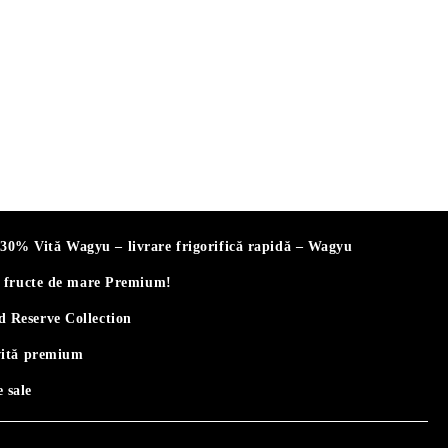
% Vită Wagyu – livrare frigorifică rapidă – Wagyu
i fructe de mare Premium!
 Reserve Collection
vită premium
 sale