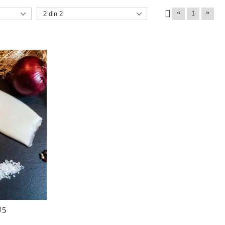
«
»
1
U5