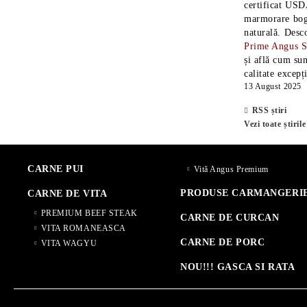
certificat USD
marmorare boga
naturală. Desc
Prime Angus 
și află cum sun
calitate excepț
13 August 2025
RSS știri
Vezi toate știrile
CARNE PUI
Vită Angus Premium
PRODUSE CARMANGERI
CARNE DE VITA
PREMIUM BEEF STEAK
CARNE DE CURCAN
VITA ROMANEASCA
CARNE DE PORC
VITA WAGYU
NOU!!! GASCA SI RATA