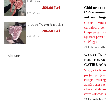
BMS 6-7
469.00 Lei
Ghid practic:
fără termomet
670.00 Lei
antricot, An
Carne de vită 
T-Bone Wagyu Australia
cu palpare pe
206.50 Lei
timpi pe gros
295.00 Lei
ajustări pentru
și Wagyu.
21 Februarie 202
WAGYU ÎN R
Abonare
PORȚIONARE
GĂTIRE ACA
Wagyu în Român
porție, porțion
congelare/dezg
acasă pentru A
checklist de au
către articole 
21 Octombrie 20