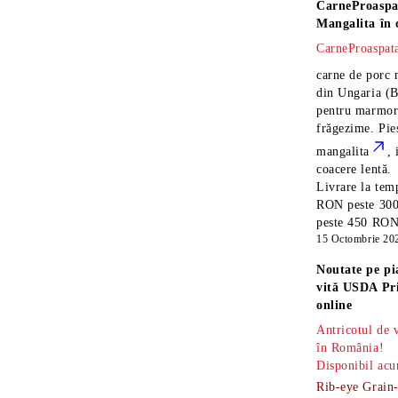
CarneProaspa
Mangalita
în 
CarneProaspata
carne de porc 
din Ungaria
(B
pentru marmora
frăgezime. Pi
mangalita
, 
coacere lentă.
Livrare la temp
RON peste 300
peste 450 RON î
15 Octombrie 20
Noutate pe pi
vită USDA Pr
online
Antricotul de
în România!
Disponibil acu
Rib-eye Grain