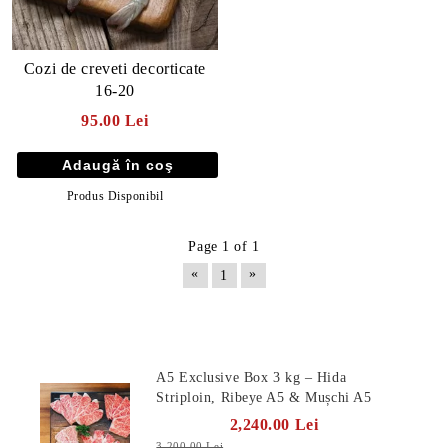
Cozi de creveti decorticate
16-20
95.00 Lei
Produs Disponibil
Page 1 of 1
«
»
1
E TRANSPORT
Produse Noi
DUCERE 30%
A5 Exclusive Box 3 kg – Hida
Striploin, Ribeye A5 & Mușchi A5
2,240.00 Lei
3,200.00 Lei