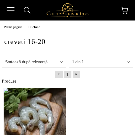
Prima pagină
Etichete
creveti 16-20
N
«
»
1
Produse