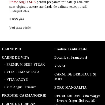
Prime Angus SUA
pentru preparate rafinate și află cum
sunt obținute aceste standarde de calitate excepțională.
13 August 2025
RSS știri
Vezi toate știrile
CARNE PUI
Produse Traditionale
CARNE DE VITA
Bacanie si branzeturi
PREMIUM BEEF STEAK
VANAT
VITA ROMANEASCA
CARNE DE BERBECUT SI
MIEL
VITA WAGYU
Vită Angus Premium
PORC MANGALITA
PRODUSE CARMANGERIE
REDUCERE 30% Vită Wagyu
– livrare frigorifică rapidă –
CARNE DE CURCAN