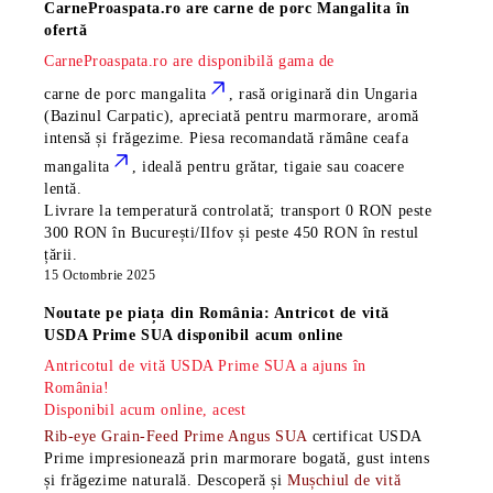
CarneProaspata.ro are
carne de porc Mangalita
în
ofertă
CarneProaspata.ro are disponibilă gama de
carne de porc mangalita
, rasă
originară din Ungaria
(Bazinul Carpatic), apreciată pentru marmorare, aromă
intensă și frăgezime. Piesa recomandată rămâne
ceafa
mangalita
, ideală pentru grătar, tigaie sau coacere
lentă.
Livrare la temperatură controlată; transport 0 RON peste
300 RON în București/Ilfov și peste 450 RON în restul
țării.
15 Octombrie 2025
Noutate pe piața din România: Antricot de vită
USDA Prime SUA disponibil acum online
Antricotul de vită USDA Prime SUA a ajuns în
România!
Disponibil acum online, acest
Rib-eye Grain-Feed Prime Angus SUA
certificat USDA
Prime impresionează prin marmorare bogată, gust intens
și frăgezime naturală. Descoperă și
Mușchiul de vită