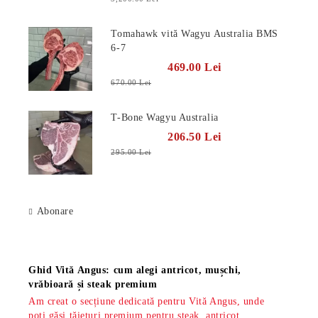
Tomahawk vită Wagyu Australia BMS
6-7
469.00 Lei
670.00 Lei
T-Bone Wagyu Australia
206.50 Lei
295.00 Lei
Abonare
Știri
Ghid Vită Angus: cum alegi antricot, mușchi,
vrăbioară și steak premium
Am creat o secțiune dedicată pentru Vită Angus, unde
poți găsi tăieturi premium pentru steak, antricot,