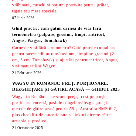
vrăbioară, mușchi și opțiuni potrivite pentru grătar,
tigaie sau mese speciale.
07 Iunie 2026
Ghid practic: cum gătim carnea de vită fără
termometru (palpare, grosimi, timpi, antricot,
Angus, Wagyu, Tomahawk)
Carne de vită fără termometru? Ghid practic cu palpare
pentru rare/medium-rare/medium, timpi pe grosimi (2
cm, 3 cm, Tomahawk) și ajustări pentru antricot, Angus,
vită maturată și Wagyu.
21 Februarie 2026
WAGYU ÎN ROMÂNIA: PREȚ, PORȚIONARE,
DEZGHEȚARE ȘI GĂTIRE ACASĂ — GHIDUL 2025
Wagyu în România, pe scurt: preț și cost pe porție,
porționare corectă, pași de congelare/dezghețare și
metode de gătire acasă pentru A5 și Australia BMS 6–7,
plus checklist de autenticitate și linkuri directe către
articole și produse.
21 Octombrie 2025