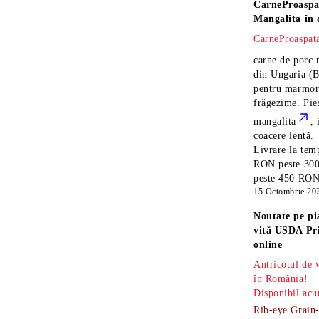
CarneProaspa
Mangalita
în 
CarneProaspata
carne de porc 
din Ungaria
(B
pentru marmora
frăgezime. Pi
mangalita
, 
coacere lentă.
Livrare la temp
RON peste 300
peste 450 RON î
15 Octombrie 20
Noutate pe pi
vită USDA Pr
online
Antricotul de
în România!
Disponibil acu
Rib-eye Grain