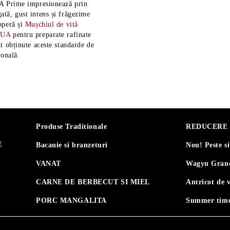
A Prime impresionează prin
tă, gust intens și frăgezime
operă și
Mușchiul de vită
SUA
pentru preparate rafinate
t obținute aceste standarde de
ională.
Produse Traditionale
REDUCERE 30
E
Bacanie si branzeturi
Nou! Peste s
VANAT
Wagyu Grand
CARNE DE BERBECUT SI MIEL
Antricot de 
PORC MANGALITA
Summer time