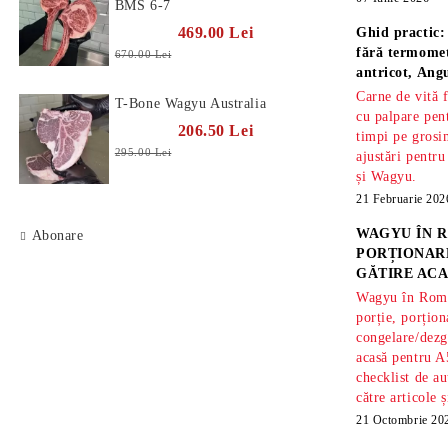
BMS 6-7
469.00 Lei
Ghid practic:
fără termomet
670.00 Lei
antricot, An
Carne de vită 
T-Bone Wagyu Australia
cu palpare pe
206.50 Lei
timpi pe gros
295.00 Lei
ajustări pentru
și Wagyu.
21 Februarie 202
WAGYU ÎN R
Abonare
PORȚIONARE
GĂTIRE ACA
Wagyu în Român
porție, porțion
congelare/dezg
acasă pentru A
checklist de au
către articole 
21 Octombrie 20