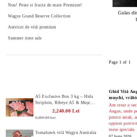
Nou! Peste si fructe de mare Premium!
Gulas din
Wagyu Grand Reserve Collection
Antricot de vită premium
Summer time sale
Page 1 of 1
Produse Noi
Știri
Ghid Vită Ang
A5 Exclusive Box 3 kg – Hida
mușchi, vrăbi
Striploin, Ribeye A5 & Mușchi
Am creat o sec
A5
2,240.00 Lei
Angus, unde po
pentru steak, a
3,200.00 Lei
opțiuni potrivi
mese speciale.
Tomahawk vită Wagyu Australia
07 Iunie 2026