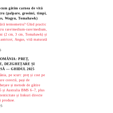
 cum gătim carnea de vită
ru (palpare, grosimi, timpi,
gus, Wagyu, Tomahawk)
fără termometru? Ghid practic
ntru rare/medium-rare/medium,
imi (2 cm, 3 cm, Tomahawk) și
 antricot, Angus, vită maturată
6
OMÂNIA: PREȚ,
, DEZGHEȚARE ȘI
SĂ — GHIDUL 2025
ia, pe scurt: preț și cost pe
are corectă, pași de
hețare și metode de gătire
5 și Australia BMS 6–7, plus
tenticitate și linkuri directe
și produse.
25