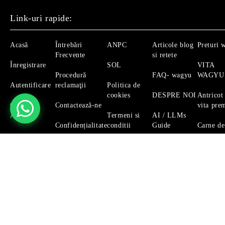
Link-uri rapide:
Acasă
Întrebări
ANPC
Articole blog
Preturi 
Frecvente
si retete
Înregistrare
SOL
VITA
Procedură
FAQ- wagyu
WAGYU
Autentificare
reclamaţii
Politica de
cookies
DESPRE NOI
Antricot
Căutare
Contactează-ne
vita pre
Avansată
Termeni si
AI / LLMs
Confidențialitate
conditii
Guide
Carne de
Magazinul nostru respecta 100% prevederile GDPR.
Citeste 
GDPR