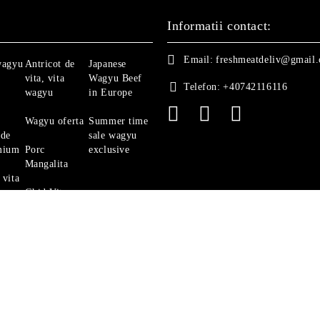
Informatii contact:
Email:
freshmeatdeliv@gmail
wagyu
Antricot de
Japanese
vita, vita
Wagyu Beef
Telefon:
+40742116116
wagyu
in Europe
Wagyu oferta
Summer time
 de
sale wagyu
mium
Porc
exclusive
Mangalita
 vita
Ghid Vita
Angus
politica de confidentialitate