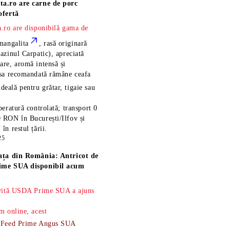
ta.ro are
carne de porc
ofertă
.ro are disponibilă gama de
mangalita
, rasă
originară
azinul Carpatic), apreciată
re, aromă intensă și
esa recomandată rămâne
ceafa
ideală pentru grătar, tigaie sau
eratură controlată; transport 0
 RON în București/Ilfov și
n restul țării.
25
ața din România: Antricot de
ime SUA disponibil acum
 vită USDA Prime SUA a ajuns
m online, acest
-Feed Prime Angus SUA