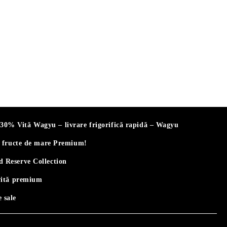
% Vită Wagyu – livrare frigorifică rapidă – Wagyu
i fructe de mare Premium!
 Reserve Collection
vită premium
 sale