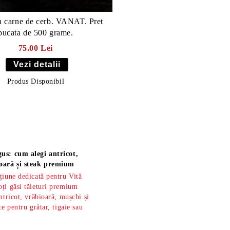
 carne de cerb. VANAT. Pret
bucata de 500 grame.
75.00 Lei
Vezi detalii
Produs Disponibil
us: cum alegi antricot,
oară și steak premium
țiune dedicată pentru Vită
ți găsi tăieturi premium
ntricot, vrăbioară, mușchi și
te pentru grătar, tigaie sau