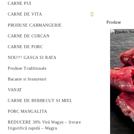
CARNE PUI
CARNE DE VITA
Produse
PREMIUM BEEF STEAK
PRODUSE CARMANGERIE
VITA ROMANEASCA
CARNE DE CURCAN
VITA WAGYU
CARNE DE PORC
Vită Angus Premium
NOU!!! GASCA SI RATA
Produse Traditionale
Bacanie si branzeturi
VANAT
CARNE DE BERBECUT SI MIEL
PORC MANGALITA
REDUCERE 30% Vită Wagyu – livrare
frigorifică rapidă – Wagyu