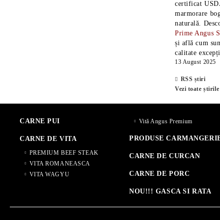
certificat USD
marmorare boga
naturală. Desc
Prime Angus 
și află cum sun
calitate excepț
13 August 2025
RSS știri
Vezi toate știrile
CARNE PUI
Vită Angus Premium
PRODUSE CARMANGERI
CARNE DE VITA
PREMIUM BEEF STEAK
CARNE DE CURCAN
VITA ROMANEASCA
CARNE DE PORC
VITA WAGYU
NOU!!! GASCA SI RATA