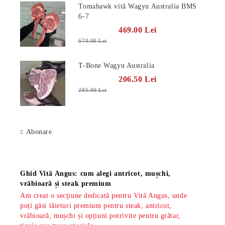
Tomahawk vită Wagyu Australia BMS
6-7
469.00 Lei
670.00 Lei
T-Bone Wagyu Australia
206.50 Lei
295.00 Lei
Abonare
Știri
Ghid Vită Angus: cum alegi antricot, mușchi,
vrăbioară și steak premium
Am creat o secțiune dedicată pentru Vită Angus, unde
poți găsi tăieturi premium pentru steak, antricot,
vrăbioară, mușchi și opțiuni potrivite pentru grătar,