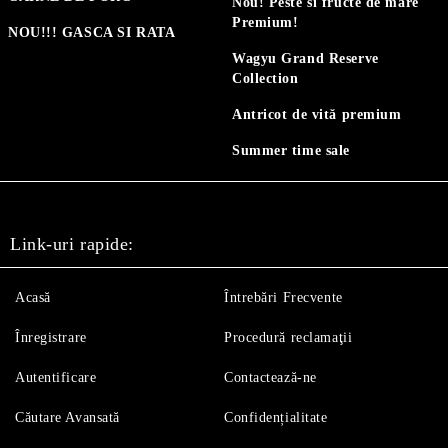
Nou! Peste si fructe de mare
Premium!
NOU!!! GASCA SI RATA
Wagyu Grand Reserve
Collection
Antricot de vită premium
Summer time sale
Link-uri rapide:
Acasă
Întrebări Frecvente
Înregistrare
Procedură reclamaţii
Autentificare
Contactează-ne
Căutare Avansată
Confidențialitate