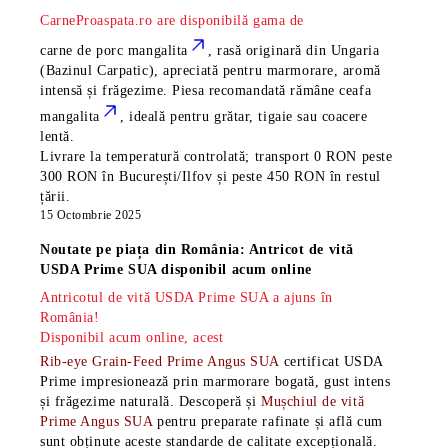
CarneProaspata.ro are disponibilă gama de
carne de porc mangalita
, rasă
originară din Ungaria
(Bazinul Carpatic), apreciată pentru marmorare, aromă
intensă și frăgezime. Piesa recomandată rămâne
ceafa
mangalita
, ideală pentru grătar, tigaie sau coacere
lentă.
Livrare la temperatură controlată; transport 0 RON peste
300 RON în București/Ilfov și peste 450 RON în restul
țării.
15 Octombrie 2025
Noutate pe piața din România: Antricot de vită
USDA Prime SUA disponibil acum online
Antricotul de vită USDA Prime SUA a ajuns în
România!
Disponibil acum online, acest
Rib-eye Grain-Feed Prime Angus SUA
certificat USDA
Prime impresionează prin marmorare bogată, gust intens
și frăgezime naturală. Descoperă și
Mușchiul de vită
Prime Angus SUA
pentru preparate rafinate și află cum
sunt obținute aceste standarde de calitate excepțională.