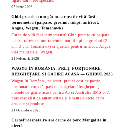
tigaie sau mese speciale.
07 Iunie 2026
Ghid practic: cum gătim carnea de vită fără
termometru (palpare, grosimi, timpi, antricot,
Angus, Wagyu, Tomahawk)
Carne de vită fără termometru? Ghid practic cu palpare
pentru rare/medium-rare/medium, timpi pe grosimi (2
cm, 3 cm, Tomahawk) și ajustări pentru antricot, Angus,
vită maturată și Wagyu.
21 Februarie 2026
WAGYU ÎN ROMÂNIA: PREȚ, PORȚIONARE,
DEZGHEȚARE ȘI GĂTIRE ACASĂ — GHIDUL 2025
Wagyu în România, pe scurt: preț și cost pe porție,
porționare corectă, pași de congelare/dezghețare și
metode de gătire acasă pentru A5 și Australia BMS 6–7,
plus checklist de autenticitate și linkuri directe către
articole și produse.
21 Octombrie 2025
CarneProaspata.ro are
carne de porc Mangalita
în
ofertă