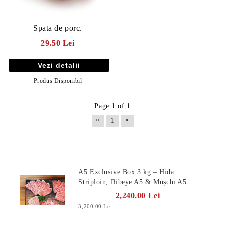
Spata de porc.
29.50 Lei
Vezi detalii
Produs Disponibil
Page 1 of 1
«
»
1
Produse Noi
E TRANSPORT
A5 Exclusive Box 3 kg – Hida
Striploin, Ribeye A5 & Mușchi A5
DUCERE 30%
2,240.00 Lei
3,200.00 Lei