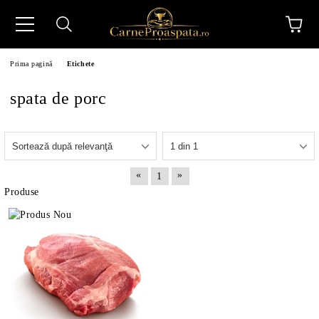
Prima pagină
Etichete
spata de porc
N
«
»
1
Produse