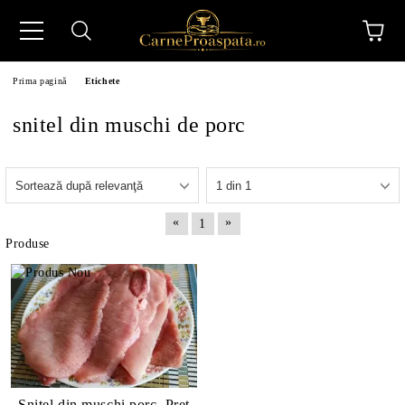
Prima pagină
Etichete
snitel din muschi de porc
N
«
»
1
Produse
Snitel din muschi porc. Pret