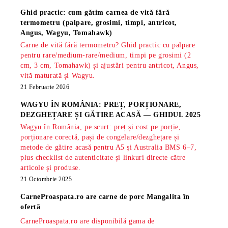
Ghid practic: cum gătim carnea de vită fără
termometru (palpare, grosimi, timpi, antricot,
Angus, Wagyu, Tomahawk)
Carne de vită fără termometru? Ghid practic cu palpare
pentru rare/medium-rare/medium, timpi pe grosimi (2
cm, 3 cm, Tomahawk) și ajustări pentru antricot, Angus,
vită maturată și Wagyu.
21 Februarie 2026
WAGYU ÎN ROMÂNIA: PREȚ, PORȚIONARE,
DEZGHEȚARE ȘI GĂTIRE ACASĂ — GHIDUL 2025
Wagyu în România, pe scurt: preț și cost pe porție,
porționare corectă, pași de congelare/dezghețare și
metode de gătire acasă pentru A5 și Australia BMS 6–7,
plus checklist de autenticitate și linkuri directe către
articole și produse.
21 Octombrie 2025
CarneProaspata.ro are
carne de porc Mangalita
în
ofertă
CarneProaspata.ro are disponibilă gama de