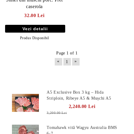
caserola
32.00 Lei
Vezi detalii
Produs Disponibil
Page 1 of 1
«
»
1
Produse Noi
A5 Exclusive Box 3 kg – Hida
E TRANSPORT
Striploin, Ribeye A5 & Mușchi A5
2,240.00 Lei
DUCERE 30%
3,200.00 Lei
Tomahawk vită Wagyu Australia BMS
6-7