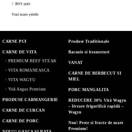
RSS știri
Vezi toate știrile
CARNE PUI
Produse Traditionale
CARNE DE VITA
Bacanie si branzeturi
PREMIUM BEEF STEAK
VANAT
VITA ROMANEASCA
CARNE DE BERBECUT SI
MIEL
VITA WAGYU
Vită Angus Premium
PORC MANGALITA
PRODUSE CARMANGERIE
REDUCERE 30% Vită Wagyu
– livrare frigorifică rapidă –
CARNE DE CURCAN
Wagyu
CARNE DE PORC
Nou! Peste si fructe de mare
Premium!
NOU!!! GASCA SI RATA