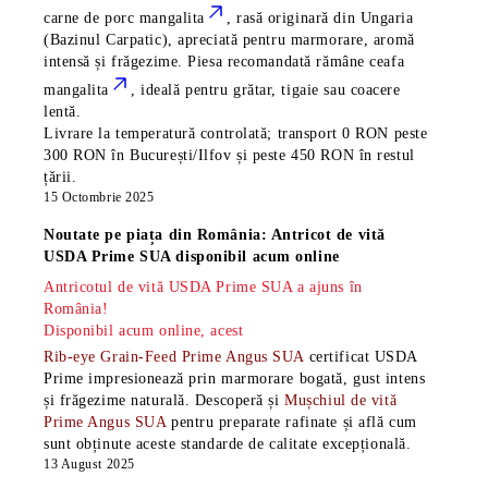
carne de porc mangalita
, rasă
originară din Ungaria
(Bazinul Carpatic), apreciată pentru marmorare, aromă
intensă și frăgezime. Piesa recomandată rămâne
ceafa
mangalita
, ideală pentru grătar, tigaie sau coacere
lentă.
Livrare la temperatură controlată; transport 0 RON peste
300 RON în București/Ilfov și peste 450 RON în restul
țării.
15 Octombrie 2025
Noutate pe piața din România: Antricot de vită
USDA Prime SUA disponibil acum online
Antricotul de vită USDA Prime SUA a ajuns în
România!
Disponibil acum online, acest
Rib-eye Grain-Feed Prime Angus SUA
certificat USDA
Prime impresionează prin marmorare bogată, gust intens
și frăgezime naturală. Descoperă și
Mușchiul de vită
Prime Angus SUA
pentru preparate rafinate și află cum
sunt obținute aceste standarde de calitate excepțională.
13 August 2025