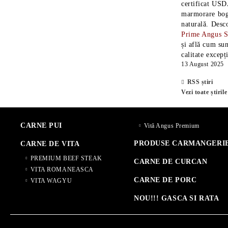
certificat USD
marmorare boga
naturală. Desc
Prime Angus 
și află cum sun
calitate excepț
13 August 2025
RSS știri
Vezi toate știrile
CARNE PUI
Vită Angus Premium
PRODUSE CARMANGERI
CARNE DE VITA
PREMIUM BEEF STEAK
CARNE DE CURCAN
VITA ROMANEASCA
CARNE DE PORC
VITA WAGYU
NOU!!! GASCA SI RATA