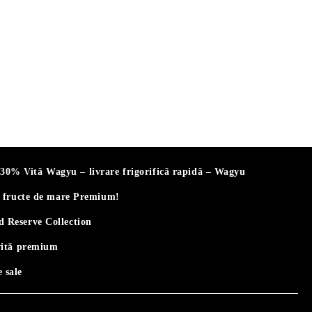
% Vită Wagyu – livrare frigorifică rapidă – Wagyu
i fructe de mare Premium!
 Reserve Collection
vită premium
 sale