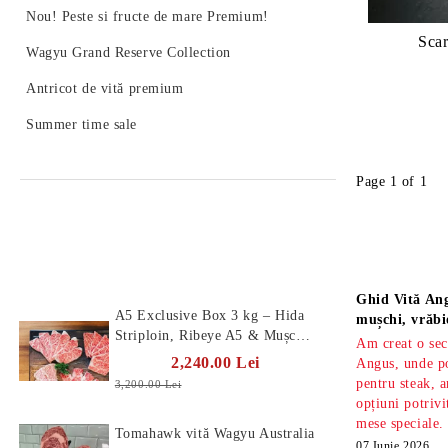
Nou! Peste si fructe de mare Premium!
Scar
Wagyu Grand Reserve Collection
Antricot de vită premium
Summer time sale
Page 1 of 1
Produse Noi
Știri
Ghid Vită Ang
A5 Exclusive Box 3 kg – Hida
mușchi, vrăbi
Striploin, Ribeye A5 & Mușchi
Am creat o sec
A5
2,240.00 Lei
Angus, unde po
pentru steak, a
3,200.00 Lei
opțiuni potrivi
mese speciale.
Tomahawk vită Wagyu Australia
07 Iunie 2026