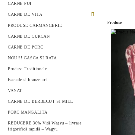
CARNE PUI
CARNE DE VITA
Produse
PREMIUM BEEF STEAK
PRODUSE CARMANGERIE
VITA ROMANEASCA
CARNE DE CURCAN
VITA WAGYU
CARNE DE PORC
Vită Angus Premium
NOU!!! GASCA SI RATA
Produse Traditionale
Bacanie si branzeturi
VANAT
CARNE DE BERBECUT SI MIEL
PORC MANGALITA
REDUCERE 30% Vită Wagyu – livrare
frigorifică rapidă – Wagyu