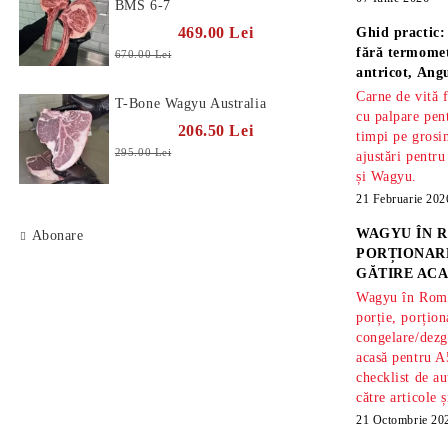
BMS 6-7
469.00 Lei
Ghid practic:
fără termomet
670.00 Lei
antricot, An
Carne de vită 
T-Bone Wagyu Australia
cu palpare pe
206.50 Lei
timpi pe gros
295.00 Lei
ajustări pentru
și Wagyu.
21 Februarie 202
WAGYU ÎN R
Abonare
PORȚIONARE
GĂTIRE ACA
Wagyu în Român
porție, porțion
congelare/dezg
acasă pentru A
checklist de au
către articole 
21 Octombrie 20