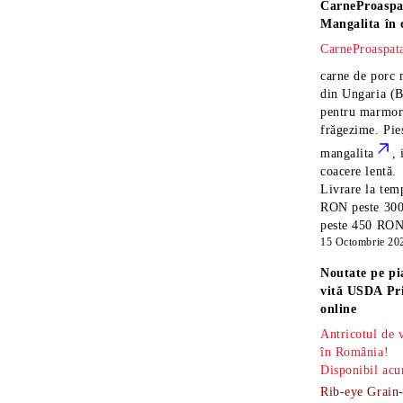
CarneProaspa
Mangalita
în 
CarneProaspata
carne de porc 
din Ungaria
(B
pentru marmora
frăgezime. Pi
mangalita
, 
coacere lentă.
Livrare la temp
RON peste 300
peste 450 RON î
15 Octombrie 20
Noutate pe pi
vită USDA Pr
online
Antricotul de
în România!
Disponibil acu
Rib-eye Grain