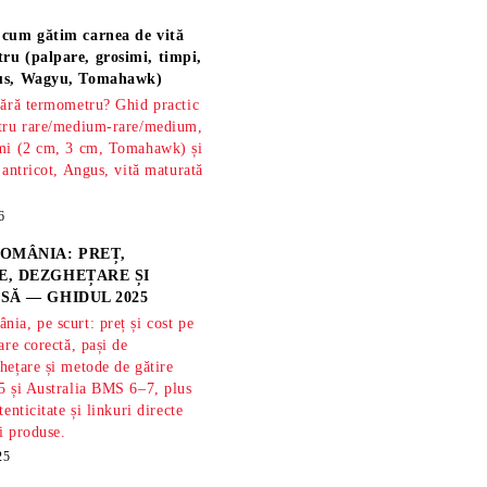
 cum gătim carnea de vită
ru (palpare, grosimi, timpi,
gus, Wagyu, Tomahawk)
fără termometru? Ghid practic
ntru rare/medium-rare/medium,
imi (2 cm, 3 cm, Tomahawk) și
 antricot, Angus, vită maturată
6
OMÂNIA: PREȚ,
, DEZGHEȚARE ȘI
SĂ — GHIDUL 2025
ia, pe scurt: preț și cost pe
are corectă, pași de
hețare și metode de gătire
5 și Australia BMS 6–7, plus
tenticitate și linkuri directe
și produse.
25