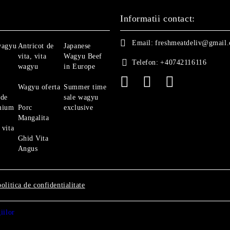
Informatii contact:
Email:
freshmeatdeliv@gmail
wagyu
Antricot de
Japanese
vita, vita
Wagyu Beef
Telefon:
+40742116116
wagyu
in Europe
Wagyu oferta
Summer time
 de
sale wagyu
mium
Porc
exclusive
Mangalita
 vita
Ghid Vita
Angus
politica de confidentialitate