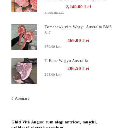
2,240.00 Lei
3,200.00 Lei
Tomahawk vită Wagyu Australia BMS
6-7
469.00 Lei
670.00 Lei
T-Bone Wagyu Australia
206.50 Lei
295.00 Lei
Abonare
Știri
Ghid Vită Angus: cum alegi antricot, mușchi,
vrăbioară și steak premium