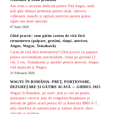
Am creat o secțiune dedicată pentru Vită Angus, unde
poți găsi tăieturi premium pentru steak, antricot,
vrăbioară, mușchi și opțiuni potrivite pentru grătar,
tigaie sau mese speciale.
07 Iunie 2026
Ghid practic: cum gătim carnea de vită fără
termometru (palpare, grosimi, timpi, antricot,
Angus, Wagyu, Tomahawk)
Carne de vită fără termometru? Ghid practic cu palpare
pentru rare/medium-rare/medium, timpi pe grosimi (2
cm, 3 cm, Tomahawk) și ajustări pentru antricot, Angus,
vită maturată și Wagyu.
21 Februarie 2026
WAGYU ÎN ROMÂNIA: PREȚ, PORȚIONARE,
DEZGHEȚARE ȘI GĂTIRE ACASĂ — GHIDUL 2025
Wagyu în România, pe scurt: preț și cost pe porție,
porționare corectă, pași de congelare/dezghețare și
metode de gătire acasă pentru A5 și Australia BMS 6–7,
plus checklist de autenticitate și linkuri directe către
articole și produse.