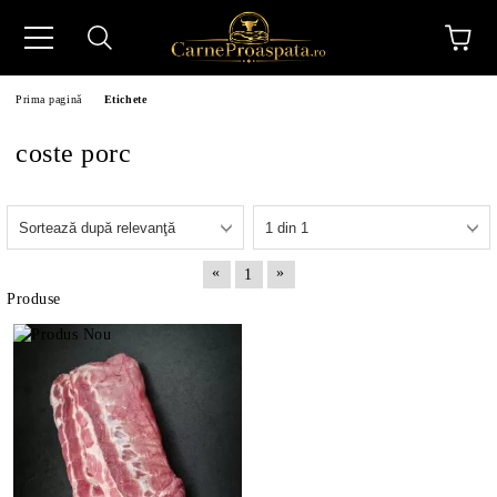
Prima pagină
Etichete
coste porc
N
«
»
1
Produse