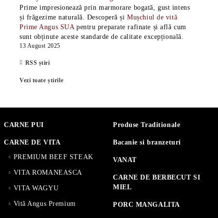
Prime impresionează prin marmorare bogată, gust intens
și frăgezime naturală. Descoperă și
Mușchiul de vită
Prime Angus SUA
pentru preparate rafinate și află cum
sunt obținute aceste standarde de calitate excepțională.
13 August 2025
RSS știri
Vezi toate știrile
CARNE PUI
Produse Traditionale
CARNE DE VITA
Bacanie si branzeturi
PREMIUM BEEF STEAK
VANAT
VITA ROMANEASCA
CARNE DE BERBECUT SI
MIEL
VITA WAGYU
Vită Angus Premium
PORC MANGALITA