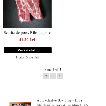
Scarita de porc. Ribs de porc
41.50 Lei
Vezi detalii
Produs Disponibil
Page 1 of 1
«
»
1
E TRANSPORT
DUCERE 30%
Produse Noi
A5 Exclusive Box 3 kg – Hida
Striploin, Ribeye A5 & Mușchi A5