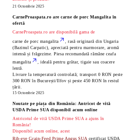
21 Octombrie 2025
CarneProaspata.ro are
carne de porc Mangalita
în
ofertă
CarneProaspata.ro are disponibilă gama de
carne de porc mangalita
, rasă
originară din Ungaria
(Bazinul Carpatic), apreciată pentru marmorare, aromă
intensă și frăgezime. Piesa recomandată rămâne
ceafa
mangalita
, ideală pentru grătar, tigaie sau coacere
lentă.
Livrare la temperatură controlată; transport 0 RON peste
300 RON în București/Ilfov și peste 450 RON în restul
țării.
15 Octombrie 2025
Noutate pe piața din România: Antricot de vită
USDA Prime SUA disponibil acum online
Antricotul de vită USDA Prime SUA a ajuns în
România!
Disponibil acum online, acest
Rib-eye Grain-Feed Prime Angus SUA
certificat USDA