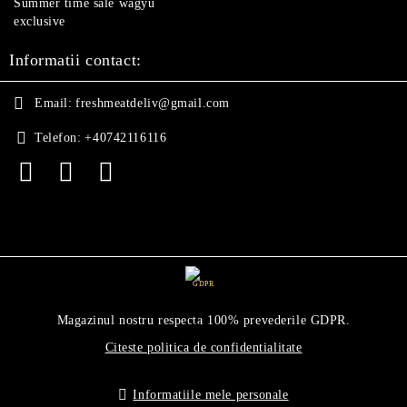
Summer time sale wagyu
exclusive
Informatii contact:
Email:
freshmeatdeliv@gmail.com
Telefon:
+40742116116
GDPR
Magazinul nostru respecta 100% prevederile GDPR.
Citeste politica de confidentialitate
Informatiile mele personale