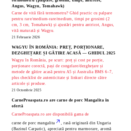
termometru (palpare, grosimi, timpi, antricot,
Angus, Wagyu, Tomahawk)
Carne de vită fără termometru? Ghid practic cu palpare
pentru rare/medium-rare/medium, timpi pe grosimi (2
cm, 3 cm, Tomahawk) și ajustări pentru antricot, Angus,
vită maturată și Wagyu.
21 Februarie 2026
WAGYU ÎN ROMÂNIA: PREȚ, PORȚIONARE,
DEZGHEȚARE ȘI GĂTIRE ACASĂ — GHIDUL 2025
Wagyu în România, pe scurt: preț și cost pe porție,
porționare corectă, pași de congelare/dezghețare și
metode de gătire acasă pentru A5 și Australia BMS 6–7,
plus checklist de autenticitate și linkuri directe către
articole și produse.
21 Octombrie 2025
CarneProaspata.ro are
carne de porc Mangalita
în
ofertă
CarneProaspata.ro are disponibilă gama de
carne de porc mangalita
, rasă
originară din Ungaria
(Bazinul Carpatic), apreciată pentru marmorare, aromă