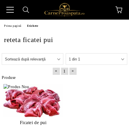
Prima pagină
Etichete
reteta ficatei pui
N
«
»
1
Produse
Ficatei de pui