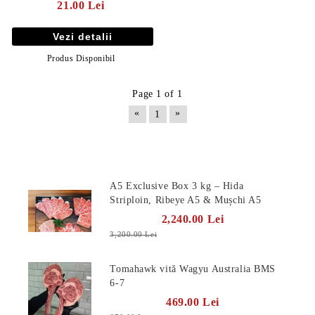
21.00 Lei
Vezi detalii
Produs Disponibil
Page 1 of 1
«
»
1
Produse Noi
A5 Exclusive Box 3 kg – Hida
Striploin, Ribeye A5 & Mușchi A5
2,240.00 Lei
E TRANSPORT
3,200.00 Lei
DUCERE 30%
Tomahawk vită Wagyu Australia BMS
6-7
469.00 Lei