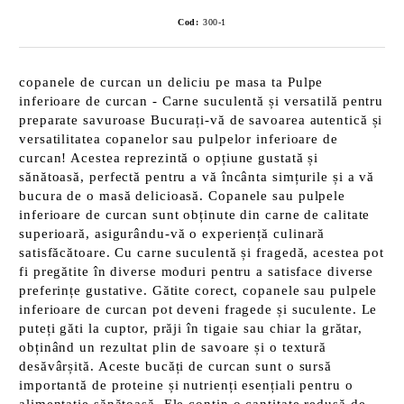
Cod:
300-1
copanele de curcan un deliciu pe masa ta Pulpe
inferioare de curcan - Carne suculentă și versatilă pentru
preparate savuroase Bucurați-vă de savoarea autentică și
versatilitatea copanelor sau pulpelor inferioare de
curcan! Acestea reprezintă o opțiune gustată și
sănătoasă, perfectă pentru a vă încânta simțurile și a vă
bucura de o masă delicioasă. Copanele sau pulpele
inferioare de curcan sunt obținute din carne de calitate
superioară, asigurându-vă o experiență culinară
satisfăcătoare. Cu carne suculentă și fragedă, acestea pot
fi pregătite în diverse moduri pentru a satisface diverse
preferințe gustative. Gătite corect, copanele sau pulpele
inferioare de curcan pot deveni fragede și suculente. Le
puteți găti la cuptor, prăji în tigaie sau chiar la grătar,
obținând un rezultat plin de savoare și o textură
desăvârșită. Aceste bucăți de curcan sunt o sursă
importantă de proteine și nutrienți esențiali pentru o