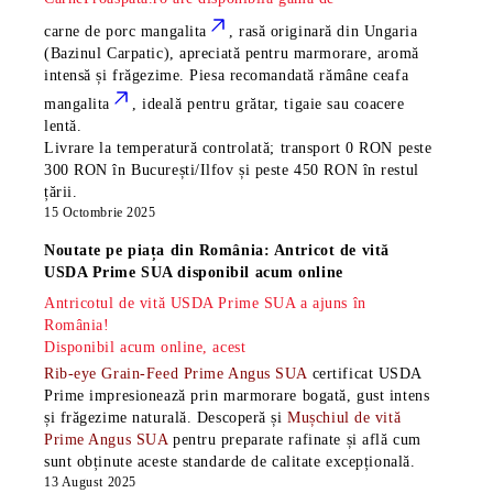
carne de porc mangalita
, rasă
originară din Ungaria
(Bazinul Carpatic), apreciată pentru marmorare, aromă
intensă și frăgezime. Piesa recomandată rămâne
ceafa
mangalita
, ideală pentru grătar, tigaie sau coacere
lentă.
Livrare la temperatură controlată; transport 0 RON peste
300 RON în București/Ilfov și peste 450 RON în restul
țării.
15 Octombrie 2025
Noutate pe piața din România: Antricot de vită
USDA Prime SUA disponibil acum online
Antricotul de vită USDA Prime SUA a ajuns în
România!
Disponibil acum online, acest
Rib-eye Grain-Feed Prime Angus SUA
certificat USDA
Prime impresionează prin marmorare bogată, gust intens
și frăgezime naturală. Descoperă și
Mușchiul de vită
Prime Angus SUA
pentru preparate rafinate și află cum
sunt obținute aceste standarde de calitate excepțională.
13 August 2025