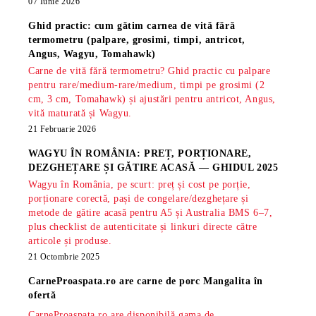
07 Iunie 2026
Ghid practic: cum gătim carnea de vită fără
termometru (palpare, grosimi, timpi, antricot,
Angus, Wagyu, Tomahawk)
Carne de vită fără termometru? Ghid practic cu palpare
pentru rare/medium-rare/medium, timpi pe grosimi (2
cm, 3 cm, Tomahawk) și ajustări pentru antricot, Angus,
vită maturată și Wagyu.
21 Februarie 2026
WAGYU ÎN ROMÂNIA: PREȚ, PORȚIONARE,
DEZGHEȚARE ȘI GĂTIRE ACASĂ — GHIDUL 2025
Wagyu în România, pe scurt: preț și cost pe porție,
porționare corectă, pași de congelare/dezghețare și
metode de gătire acasă pentru A5 și Australia BMS 6–7,
plus checklist de autenticitate și linkuri directe către
articole și produse.
21 Octombrie 2025
CarneProaspata.ro are
carne de porc Mangalita
în
ofertă
CarneProaspata.ro are disponibilă gama de