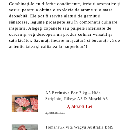
Combinați-le cu diferite condimente, ierburi aromatice și
sosuri pentru a obține o explozie de arome și o masă
deosebită. Ele pot fi servite alături de garnituri
sănătoase, legume proaspete sau în combinații culinare
inspirate. Alegeți copanele sau pulpele inferioare de
curcan și veți descoperi un produs culinar versatil și
satisfăcător. Savurați fiecare mușcătură și bucurați-vă de
autenticitatea și calitatea lor superioară!
Produse Noi
A5 Exclusive Box 3 kg – Hida
Striploin, Ribeye A5 & Mușchi A5
2,240.00 Lei
3,200.00 Lei
Tomahawk vită Wagyu Australia BMS