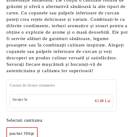
alimentație sănătoasă. Ele conțin o cantitate redusă de
grăsimi și oferă o alternativă sănătoasă la alte tipuri de
carne. Cu copanele sau pulpele inferioare de curcan
puteți crea rețete delicioase și variate. Combinați-le cu
diferite condimente, ierburi aromatice și sosuri pentru a
obține o explozie de arome și o masă deosebită. Ele pot
fi servite alături de garnituri sănătoase, legume
proaspete sau în combinații culinare inspirate. Alegeți
copanele sau pulpele inferioare de curcan și veți
descoperi un produs culinar versatil și satisfăcător.
Savurați fiecare mușcătură și bucurați-vă de
autenticitatea și calitatea lor superioară!
Costuri de livrare estimative
începe la
65.00 Lei
Selectati cantitatea:
pachet 700gr