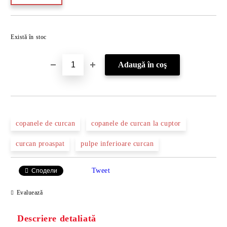
Îmi doresc
Există în stoc
copanele de curcan
copanele de curcan la cuptor
curcan proaspat
pulpe inferioare curcan
Tweet
Сподели
Evaluează
Descriere detaliată