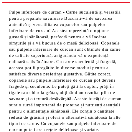
Pulpe inferioare de curcan - Carne suculentă și versatilă
pentru preparate savuroase Bucurați-vă de savoarea
autentică și versatilitatea copanelor sau pulpelor
inferioare de curcan! Acestea reprezintă o opțiune
gustată și sănătoasă, perfectă pentru a vă încânta
simțurile și a vă bucura de o masă delicioasă. Copanele
sau pulpele inferioare de curcan sunt obținute din carne
de calitate superioară, asigurându-vă o experiență
culinară satisfăcătoare. Cu carne suculentă și fragedă,
acestea pot fi pregătite în diverse moduri pentru a
satisface diverse preferințe gustative. Gătite corect,
copanele sau pulpele inferioare de curcan pot deveni
fragede și suculente. Le puteți găti la cuptor, prăji în
tigaie sau chiar la grătar, obținând un rezultat plin de
savoare și o textură desăvârșită. Aceste bucăți de curcan
sunt o sursă importantă de proteine și nutrienți esențiali
pentru o alimentație sănătoasă. Ele conțin o cantitate
redusă de grăsimi și oferă o alternativă sănătoasă la alte
tipuri de carne. Cu copanele sau pulpele inferioare de
curcan puteți crea rețete delicioase și variate.