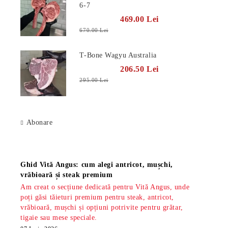
6-7
469.00 Lei
670.00 Lei
T-Bone Wagyu Australia
206.50 Lei
295.00 Lei
Abonare
Știri
Ghid Vită Angus: cum alegi antricot, mușchi,
vrăbioară și steak premium
Am creat o secțiune dedicată pentru Vită Angus, unde
poți găsi tăieturi premium pentru steak, antricot,
vrăbioară, mușchi și opțiuni potrivite pentru grătar,
tigaie sau mese speciale.