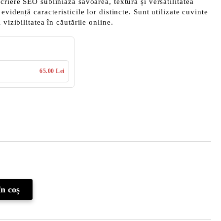
criere SEO subliniază savoarea, textura și versatilitatea
evidență caracteristicile lor distincte. Sunt utilizate cuvinte
 vizibilitatea în căutările online.
65.00 Lei
Îmi doresc