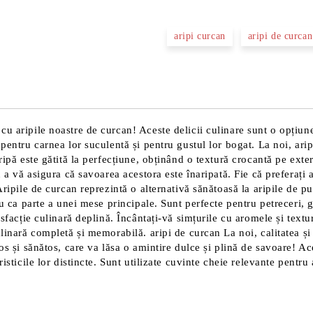
aripi curcan
aripi de curcan
u aripile noastre de curcan! Aceste delicii culinare sunt o opțiun
pentru carnea lor suculentă și pentru gustul lor bogat. La noi, aripi
ripă este gătită la perfecțiune, obținând o textură crocantă pe exte
u a vă asigura că savoarea acestora este înaripată. Fie că preferați 
ripile de curcan reprezintă o alternativă sănătoasă la aripile de pui
au ca parte a unei mese principale. Sunt perfecte pentru petreceri, g
isfacție culinară deplină. Încântați-vă simțurile cu aromele și textu
linară completă și memorabilă. aripi de curcan La noi, calitatea și 
tos și sănătos, care va lăsa o amintire dulce și plină de savoare! A
sticile lor distincte. Sunt utilizate cuvinte cheie relevante pentru a