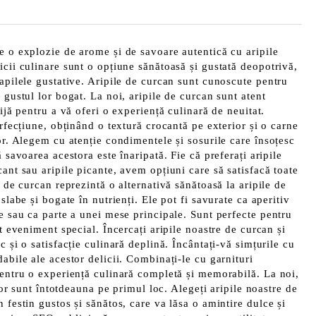
e o explozie de arome și de savoare autentică cu aripile
icii culinare sunt o opțiune sănătoasă și gustată deopotrivă,
papilele gustative. Aripile de curcan sunt cunoscute pentru
 gustul lor bogat. La noi, aripile de curcan sunt atent
rijă pentru a vă oferi o experiență culinară de neuitat.
erfecțiune, obținând o textură crocantă pe exterior și o carne
ior. Alegem cu atenție condimentele și sosurile care însoțesc
ă savoarea acestora este înaripată. Fie că preferați aripile
ant sau aripile picante, avem opțiuni care să satisfacă toate
e de curcan reprezintă o alternativă sănătoasă la aripile de
slabe și bogate în nutrienți. Ele pot fi savurate ca aperitiv
se sau ca parte a unei mese principale. Sunt perfecte pentru
lt eveniment special. Încercați aripile noastre de curcan și
c și o satisfacție culinară deplină. Încântați-vă simțurile cu
abile ale acestor delicii. Combinați-le cu garnituri
pentru o experiență culinară completă și memorabilă. La noi,
ilor sunt întotdeauna pe primul loc. Alegeți aripile noastre de
 festin gustos și sănătos, care va lăsa o amintire dulce și