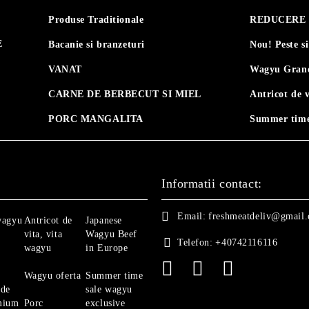
Produse Traditionale
REDUCERE 30
E
Bacanie si branzeturi
Nou! Peste s
VANAT
Wagyu Grand
CARNE DE BERBECUT SI MIEL
Antricot de 
PORC MANGALITA
Summer time
Informatii contact:
Email:
freshmeatdeliv@gmail
wagyu
Antricot de
Japanese
vita, vita
Wagyu Beef
Telefon:
+40742116116
wagyu
in Europe
Wagyu oferta
Summer time
 de
sale wagyu
mium
Porc
exclusive