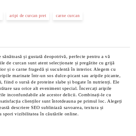
aripi de curcan pret
carne curcan
e sănătoasă și gustată deopotrivă, perfecte pentru a vă
le de curcan sunt atent selecționate și pregătite cu grijă
rior și o carne fragedă și suculentă în interior. Alegem cu
aripile marinate într-un sos dulce-picant sau aripile picante,
, fiind o sursă de proteine slabe și bogate în nutrienți. Ele
rătare sau orice alt eveniment special. Încercați aripile
rile inconfundabile ale acestor delicii. Combinați-le cu
satisfacția clienților sunt întotdeauna pe primul loc. Alegeți
ceastă descriere SEO subliniază savoarea, textura și
 spori vizibilitatea în căutările online.