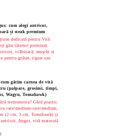
us: cum alegi antricot,
oară și steak premium
țiune dedicată pentru Vită
ți găsi tăieturi premium
ntricot, vrăbioară, mușchi și
te pentru grătar, tigaie sau
 cum gătim carnea de vită
ru (palpare, grosimi, timpi,
gus, Wagyu, Tomahawk)
fără termometru? Ghid practic
ntru rare/medium-rare/medium,
imi (2 cm, 3 cm, Tomahawk) și
 antricot, Angus, vită maturată
6