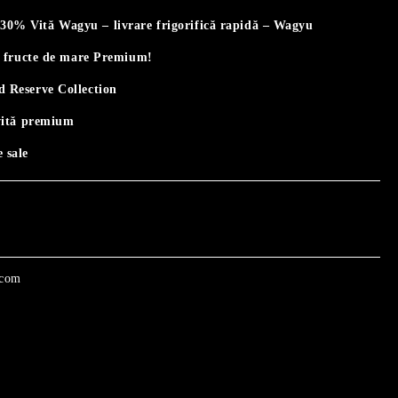
% Vită Wagyu – livrare frigorifică rapidă – Wagyu
i fructe de mare Premium!
 Reserve Collection
vită premium
 sale
.com