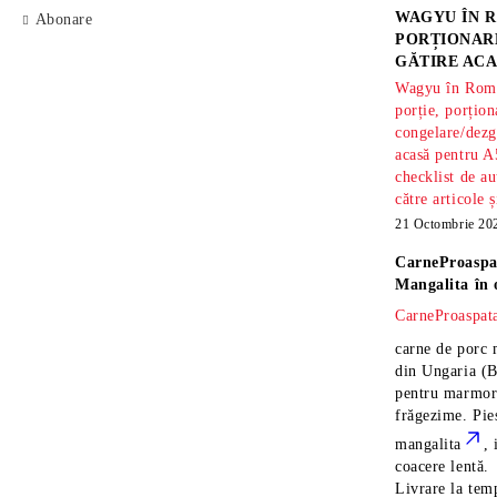
WAGYU ÎN R
Abonare
PORȚIONARE
GĂTIRE ACA
Wagyu în Român
porție, porțion
congelare/dezg
acasă pentru A
checklist de au
către articole 
21 Octombrie 20
CarneProaspa
Mangalita
în 
CarneProaspata
carne de porc 
din Ungaria
(B
pentru marmora
frăgezime. Pi
mangalita
, 
coacere lentă.
Livrare la temp