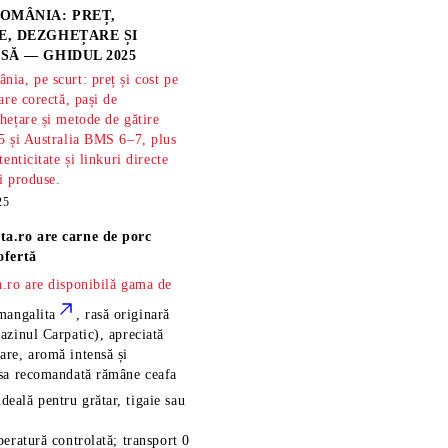
OMÂNIA: PREȚ,
, DEZGHEȚARE ȘI
SĂ — GHIDUL 2025
ia, pe scurt: preț și cost pe
are corectă, pași de
hețare și metode de gătire
5 și Australia BMS 6–7, plus
tenticitate și linkuri directe
și produse.
25
ta.ro are
carne de porc
ofertă
.ro are disponibilă gama de
mangalita
, rasă
originară
azinul Carpatic), apreciată
re, aromă intensă și
esa recomandată rămâne
ceafa
ideală pentru grătar, tigaie sau
eratură controlată; transport 0