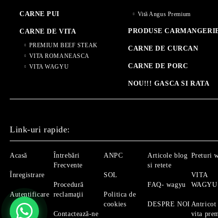
CARNE PUI
Vită Angus Premium
PRODUSE CARMANGERI
CARNE DE VITA
PREMIUM BEEF STEAK
CARNE DE CURCAN
VITA ROMANEASCA
CARNE DE PORC
VITA WAGYU
NOU!!! GASCA SI RATA
Link-uri rapide:
Acasă
Întrebări
ANPC
Articole blog
Preturi 
Frecvente
si retete
Înregistrare
SOL
VITA
Procedură
FAQ- wagyu
WAGYU
Autentificare
reclamaţii
Politica de
cookies
DESPRE NOI
Antricot
Căutare
Contactează-ne
vita pre