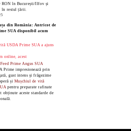
 RON în București/Ilfov și
n restul țării.
25
ața din România: Antricot de
ime SUA disponibil acum
 vită USDA Prime SUA a ajuns
m online, acest
-Feed Prime Angus SUA
A Prime impresionează prin
tă, gust intens și frăgezime
operă și
Mușchiul de vită
SUA
pentru preparate rafinate
t obținute aceste standarde de
ională.