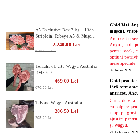
Produse Noi
Știri
Ghid Vită Ang
A5 Exclusive Box 3 kg – Hida
mușchi, vrăbi
Striploin, Ribeye A5 & Mușchi
Am creat o sec
A5
2,240.00 Lei
Angus, unde po
pentru steak, a
3,200.00 Lei
opțiuni potrivi
mese speciale.
Tomahawk vită Wagyu Australia
07 Iunie 2026
BMS 6-7
469.00 Lei
Ghid practic:
fără termomet
670.00 Lei
antricot, An
Carne de vită 
T-Bone Wagyu Australia
cu palpare pe
206.50 Lei
timpi pe gros
295.00 Lei
ajustări pentru
și Wagyu.
21 Februarie 202