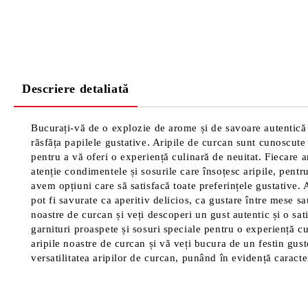
Descriere detaliată
Bucurați-vă de o explozie de arome și de savoare autentică c
răsfăța papilele gustative. Aripile de curcan sunt cunoscute 
pentru a vă oferi o experiență culinară de neuitat. Fiecare a
atenție condimentele și sosurile care însoțesc aripile, pentr
avem opțiuni care să satisfacă toate preferințele gustative. A
pot fi savurate ca aperitiv delicios, ca gustare între mese s
noastre de curcan și veți descoperi un gust autentic și o sat
garnituri proaspete și sosuri speciale pentru o experiență cu
aripile noastre de curcan și vă veți bucura de un festin gus
versatilitatea aripilor de curcan, punând în evidență caracteri