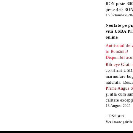
RON peste 300
peste 450 RON î
15 Octombrie 20
Noutate pe pi
vită USDA Pr
online
Antricotul de
în România!
Disponibil acu
Rib-eye Grain
certificat USD
marmorare boga
naturală. Desc
Prime Angus 
și află cum sun
calitate excepț
13 August 2025
RSS știri
Vezi toate știrile