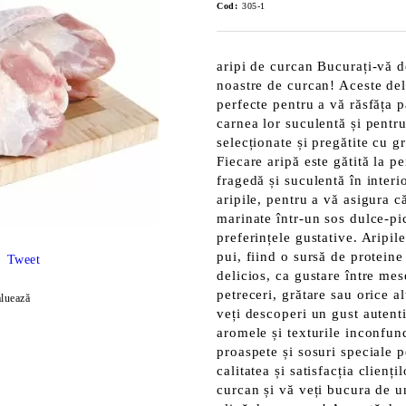
Cod:
305-1
aripi de curcan Bucurați-vă d
noastre de curcan! Aceste del
perfecte pentru a vă răsfăța 
carnea lor suculentă și pentru
selecționate și pregătite cu g
Fiecare aripă este gătită la p
fragedă și suculentă în inter
aripile, pentru a vă asigura c
marinate într-un sos dulce-pic
preferințele gustative. Aripil
pui, fiind o sursă de proteine 
Tweet
delicios, ca gustare între me
petreceri, grătare sau orice a
luează
veți descoperi un gust autenti
aromele și texturile inconfund
proaspete și sosuri speciale 
calitatea și satisfacția clienț
curcan și vă veți bucura de un