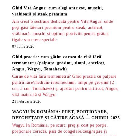
Ghid Vită Angus: cum alegi antricot, mușchi,
vrăbioară și steak premium
Am creat o secțiune dedicată pentru Vită Angus, unde
poți găsi tăieturi premium pentru steak, antricot,
vrăbioară, mușchi și opțiuni potrivite pentru grătar,
tigaie sau mese speciale.
07 Iunie 2026
Ghid practic: cum gătim carnea de vită fără
termometru (palpare, grosimi, timpi, antricot,
Angus, Wagyu, Tomahawk)
Carne de vită fără termometru? Ghid practic cu palpare
pentru rare/medium-rare/medium, timpi pe grosimi (2
cm, 3 cm, Tomahawk) și ajustări pentru antricot, Angus,
vită maturată și Wagyu.
21 Februarie 2026
WAGYU ÎN ROMÂNIA: PREȚ, PORȚIONARE,
DEZGHEȚARE ȘI GĂTIRE ACASĂ — GHIDUL 2025
Wagyu în România, pe scurt: preț și cost pe porție,
porționare corectă, pași de congelare/dezghețare și