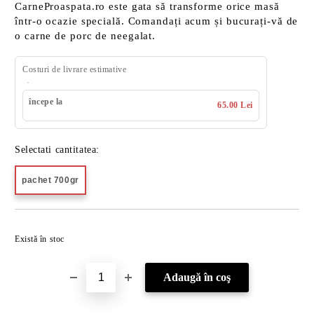
CarneProaspata.ro este gata să transforme orice masă
într-o ocazie specială. Comandați acum și bucurați-vă de
o carne de porc de neegalat.
Costuri de livrare estimative
începe la
65.00 Lei
Selectati cantitatea:
pachet 700gr
Îmi doresc
Există în stoc