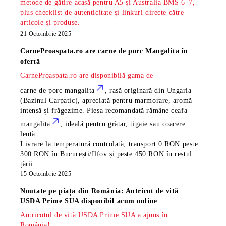
metode de gătire acasă pentru A5 și Australia BMS 6–7,
plus checklist de autenticitate și linkuri directe către
articole și produse.
21 Octombrie 2025
CarneProaspata.ro are
carne de porc Mangalita
în
ofertă
CarneProaspata.ro are disponibilă gama de
carne de porc mangalita
, rasă
originară din Ungaria
(Bazinul Carpatic), apreciată pentru marmorare, aromă
intensă și frăgezime. Piesa recomandată rămâne
ceafa
mangalita
, ideală pentru grătar, tigaie sau coacere
lentă.
Livrare la temperatură controlată; transport 0 RON peste
300 RON în București/Ilfov și peste 450 RON în restul
țării.
15 Octombrie 2025
Noutate pe piața din România: Antricot de vită
USDA Prime SUA disponibil acum online
Antricotul de vită USDA Prime SUA a ajuns în
România!