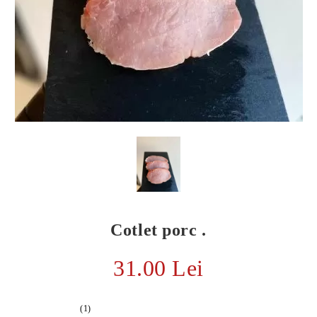
Cotlet porc .
E TRANSPORT
DUCERE 30%
31.00 Lei
(1)