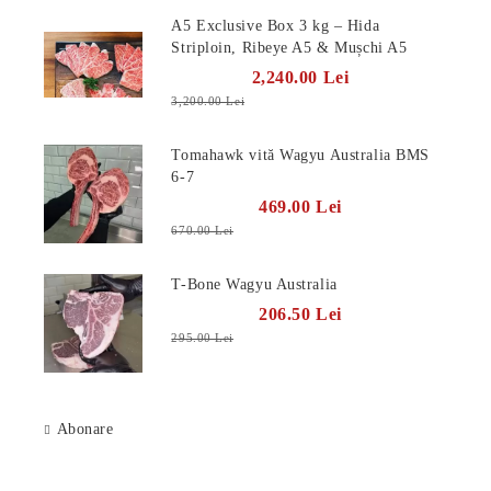
A5 Exclusive Box 3 kg – Hida
Striploin, Ribeye A5 & Mușchi A5
2,240.00 Lei
3,200.00 Lei
Tomahawk vită Wagyu Australia BMS
6-7
469.00 Lei
670.00 Lei
T-Bone Wagyu Australia
206.50 Lei
295.00 Lei
Abonare
Știri