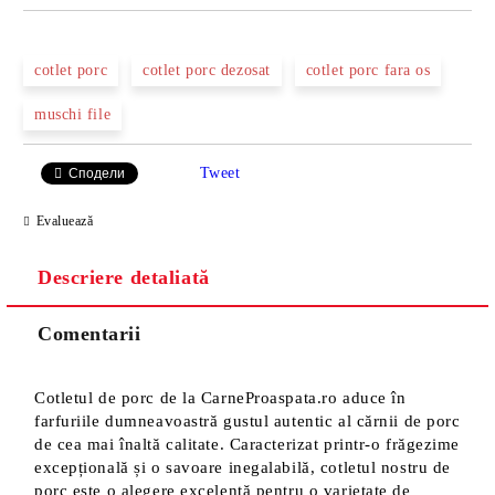
cotlet porc
cotlet porc dezosat
cotlet porc fara os
muschi file
Tweet
Сподели
Evaluează
Descriere detaliată
Comentarii
Cotletul de porc de la CarneProaspata.ro aduce în
farfuriile dumneavoastră gustul autentic al cărnii de porc
de cea mai înaltă calitate. Caracterizat printr-o frăgezime
excepțională și o savoare inegalabilă, cotletul nostru de
porc este o alegere excelentă pentru o varietate de