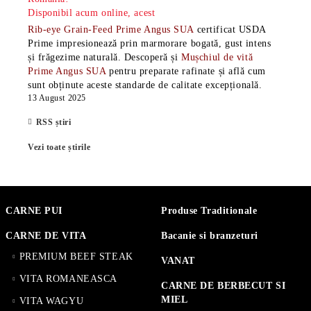
Disponibil acum online, acest
Rib-eye Grain-Feed Prime Angus SUA
certificat USDA
Prime impresionează prin marmorare bogată, gust intens
și frăgezime naturală. Descoperă și
Mușchiul de vită
Prime Angus SUA
pentru preparate rafinate și află cum
sunt obținute aceste standarde de calitate excepțională.
13 August 2025
RSS știri
Vezi toate știrile
CARNE PUI
Produse Traditionale
CARNE DE VITA
Bacanie si branzeturi
PREMIUM BEEF STEAK
VANAT
VITA ROMANEASCA
CARNE DE BERBECUT SI
MIEL
VITA WAGYU