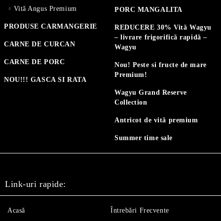
Vită Angus Premium
PORC MANGALITA
PRODUSE CARMANGERIE
REDUCERE 30% Vită Wagyu
– livrare frigorifică rapidă –
CARNE DE CURCAN
Wagyu
CARNE DE PORC
Nou! Peste si fructe de mare
Premium!
NOU!!! GASCA SI RATA
Wagyu Grand Reserve
Collection
Antricot de vită premium
Summer time sale
Link-uri rapide:
Acasă
Întrebări Frecvente