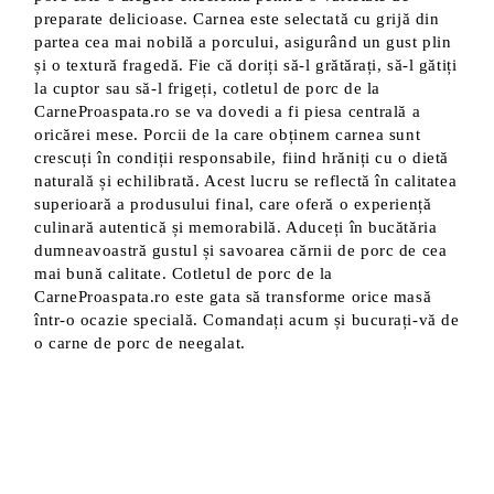
preparate delicioase. Carnea este selectată cu grijă din
partea cea mai nobilă a porcului, asigurând un gust plin
și o textură fragedă. Fie că doriți să-l grătărați, să-l gătiți
la cuptor sau să-l frigeți, cotletul de porc de la
CarneProaspata.ro se va dovedi a fi piesa centrală a
oricărei mese. Porcii de la care obținem carnea sunt
crescuți în condiții responsabile, fiind hrăniți cu o dietă
naturală și echilibrată. Acest lucru se reflectă în calitatea
superioară a produsului final, care oferă o experiență
culinară autentică și memorabilă. Aduceți în bucătăria
dumneavoastră gustul și savoarea cărnii de porc de cea
mai bună calitate. Cotletul de porc de la
CarneProaspata.ro este gata să transforme orice masă
într-o ocazie specială. Comandați acum și bucurați-vă de
o carne de porc de neegalat.
Produse Noi