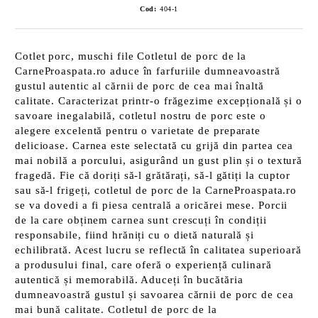
Cod:
404-1
Cotlet porc, muschi file Cotletul de porc de la
CarneProaspata.ro aduce în farfuriile dumneavoastră
gustul autentic al cărnii de porc de cea mai înaltă
calitate. Caracterizat printr-o frăgezime excepțională și o
savoare inegalabilă, cotletul nostru de porc este o
alegere excelentă pentru o varietate de preparate
delicioase. Carnea este selectată cu grijă din partea cea
mai nobilă a porcului, asigurând un gust plin și o textură
fragedă. Fie că doriți să-l grătărați, să-l gătiți la cuptor
sau să-l frigeți, cotletul de porc de la CarneProaspata.ro
se va dovedi a fi piesa centrală a oricărei mese. Porcii
de la care obținem carnea sunt crescuți în condiții
responsabile, fiind hrăniți cu o dietă naturală și
echilibrată. Acest lucru se reflectă în calitatea superioară
a produsului final, care oferă o experiență culinară
autentică și memorabilă. Aduceți în bucătăria
dumneavoastră gustul și savoarea cărnii de porc de cea
mai bună calitate. Cotletul de porc de la