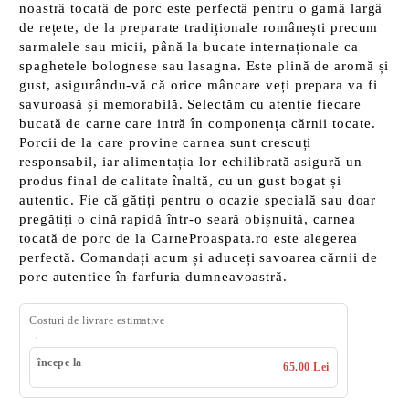
noastră tocată de porc este perfectă pentru o gamă largă
de rețete, de la preparate tradiționale românești precum
sarmalele sau micii, până la bucate internaționale ca
spaghetele bolognese sau lasagna. Este plină de aromă și
gust, asigurându-vă că orice mâncare veți prepara va fi
savuroasă și memorabilă. Selectăm cu atenție fiecare
bucată de carne care intră în componența cărnii tocate.
Porcii de la care provine carnea sunt crescuți
responsabil, iar alimentația lor echilibrată asigură un
produs final de calitate înaltă, cu un gust bogat și
autentic. Fie că gătiți pentru o ocazie specială sau doar
pregătiți o cină rapidă într-o seară obișnuită, carnea
tocată de porc de la CarneProaspata.ro este alegerea
perfectă. Comandați acum și aduceți savoarea cărnii de
porc autentice în farfuria dumneavoastră.
Costuri de livrare estimative
începe la
65.00 Lei