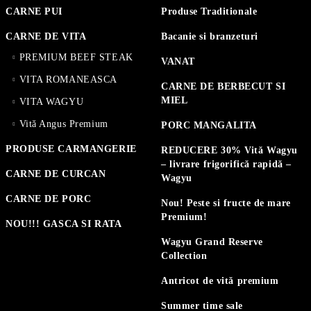
CARNE PUI
Produse Traditionale
CARNE DE VITA
Bacanie si branzeturi
PREMIUM BEEF STEAK
VANAT
VITA ROMANEASCA
CARNE DE BERBECUT SI
MIEL
VITA WAGYU
Vită Angus Premium
PORC MANGALITA
PRODUSE CARMANGERIE
REDUCERE 30% Vită Wagyu
– livrare frigorifică rapidă –
CARNE DE CURCAN
Wagyu
CARNE DE PORC
Nou! Peste si fructe de mare
Premium!
NOU!!! GASCA SI RATA
Wagyu Grand Reserve
Collection
Antricot de vită premium
Summer time sale