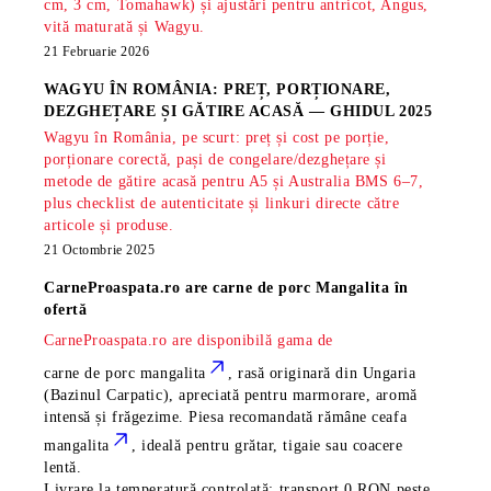
cm, 3 cm, Tomahawk) și ajustări pentru antricot, Angus,
vită maturată și Wagyu.
21 Februarie 2026
WAGYU ÎN ROMÂNIA: PREȚ, PORȚIONARE,
DEZGHEȚARE ȘI GĂTIRE ACASĂ — GHIDUL 2025
Wagyu în România, pe scurt: preț și cost pe porție,
porționare corectă, pași de congelare/dezghețare și
metode de gătire acasă pentru A5 și Australia BMS 6–7,
plus checklist de autenticitate și linkuri directe către
articole și produse.
21 Octombrie 2025
CarneProaspata.ro are
carne de porc Mangalita
în
ofertă
CarneProaspata.ro are disponibilă gama de
carne de porc mangalita
, rasă
originară din Ungaria
(Bazinul Carpatic), apreciată pentru marmorare, aromă
intensă și frăgezime. Piesa recomandată rămâne
ceafa
mangalita
, ideală pentru grătar, tigaie sau coacere
lentă.
Livrare la temperatură controlată; transport 0 RON peste