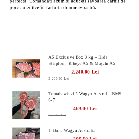
perfectă. Comandați acum și aduceți savoarea cărnii de
porc autentice în farfuria dumneavoastră.
Produse Noi
A5 Exclusive Box 3 kg – Hida
Striploin, Ribeye A5 & Mușchi A5
2,240.00 Lei
3,200.00 Lei
Tomahawk vită Wagyu Australia BMS
6-7
469.00 Lei
670.00 Lei
T-Bone Wagyu Australia
206.50 Lei