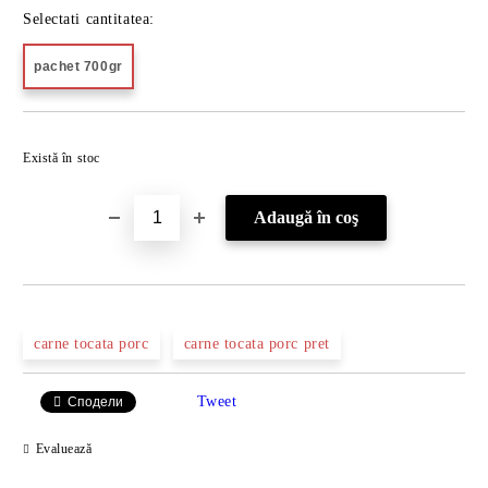
Selectati cantitatea:
pachet 700gr
Îmi doresc
Există în stoc
carne tocata porc
carne tocata porc pret
Tweet
Сподели
Evaluează