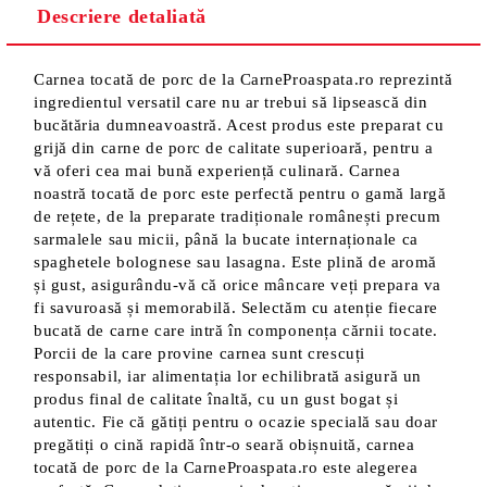
Descriere detaliată
Carnea tocată de porc de la CarneProaspata.ro reprezintă
ingredientul versatil care nu ar trebui să lipsească din
bucătăria dumneavoastră. Acest produs este preparat cu
grijă din carne de porc de calitate superioară, pentru a
vă oferi cea mai bună experiență culinară. Carnea
noastră tocată de porc este perfectă pentru o gamă largă
de rețete, de la preparate tradiționale românești precum
sarmalele sau micii, până la bucate internaționale ca
spaghetele bolognese sau lasagna. Este plină de aromă
și gust, asigurându-vă că orice mâncare veți prepara va
fi savuroasă și memorabilă. Selectăm cu atenție fiecare
bucată de carne care intră în componența cărnii tocate.
Porcii de la care provine carnea sunt crescuți
responsabil, iar alimentația lor echilibrată asigură un
produs final de calitate înaltă, cu un gust bogat și
autentic. Fie că gătiți pentru o ocazie specială sau doar
pregătiți o cină rapidă într-o seară obișnuită, carnea
tocată de porc de la CarneProaspata.ro este alegerea