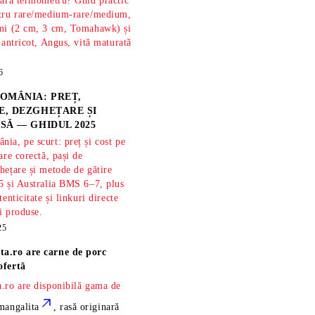
fără termometru? Ghid practic
ntru rare/medium-rare/medium,
imi (2 cm, 3 cm, Tomahawk) și
 antricot, Angus, vită maturată
6
OMÂNIA: PREȚ,
, DEZGHEȚARE ȘI
SĂ — GHIDUL 2025
ia, pe scurt: preț și cost pe
are corectă, pași de
hețare și metode de gătire
5 și Australia BMS 6–7, plus
tenticitate și linkuri directe
și produse.
25
ta.ro are
carne de porc
ofertă
.ro are disponibilă gama de
mangalita
, rasă
originară