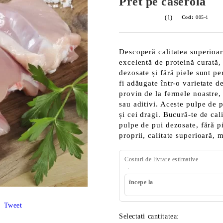
Pret pe caserola
(1)
Cod:
005-1
Descoperă calitatea superioar
excelentă de proteină curată,
dezosate și fără piele sunt pe
fi adăugate într-o varietate d
provin de la fermele noastre,
sau aditivi. Aceste pulpe de p
și cei dragi. Bucură-te de cal
pulpe de pui dezosate, fără pi
proprii, calitate superioară, 
Costuri de livrare estimative
începe la
Tweet
Selectati cantitatea: