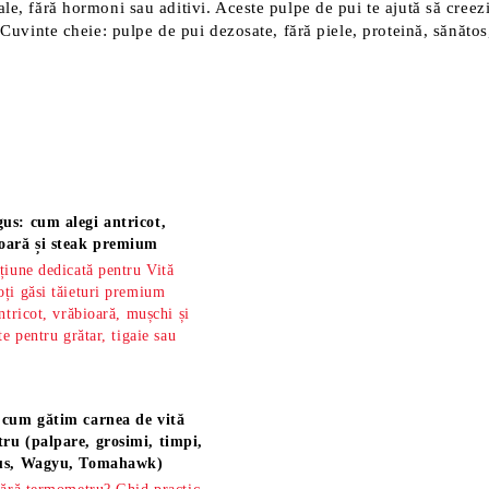
le, fără hormoni sau aditivi. Aceste pulpe de pui te ajută să creezi 
 Cuvinte cheie: pulpe de pui dezosate, fără piele, proteină, sănătos,
us: cum alegi antricot,
oară și steak premium
țiune dedicată pentru Vită
ți găsi tăieturi premium
ntricot, vrăbioară, mușchi și
te pentru grătar, tigaie sau
 cum gătim carnea de vită
ru (palpare, grosimi, timpi,
gus, Wagyu, Tomahawk)