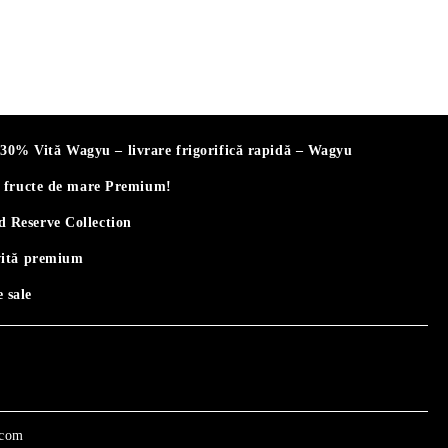
% Vită Wagyu – livrare frigorifică rapidă – Wagyu
i fructe de mare Premium!
 Reserve Collection
vită premium
 sale
.com