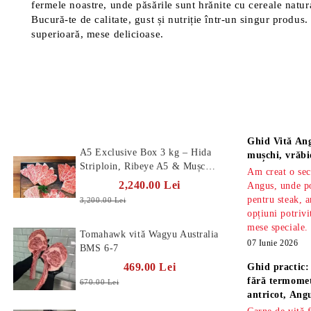
fermele noastre, unde păsările sunt hrănite cu cereale natura
Bucură-te de calitate, gust și nutriție într-un singur produs.
superioară, mese delicioase.
Produse Noi
Știri
Ghid Vită Ang
A5 Exclusive Box 3 kg – Hida
mușchi, vrăbi
Striploin, Ribeye A5 & Mușchi
Am creat o sec
A5
2,240.00 Lei
Angus, unde po
pentru steak, a
3,200.00 Lei
opțiuni potrivi
mese speciale.
Tomahawk vită Wagyu Australia
07 Iunie 2026
BMS 6-7
469.00 Lei
Ghid practic:
fără termomet
670.00 Lei
antricot, An