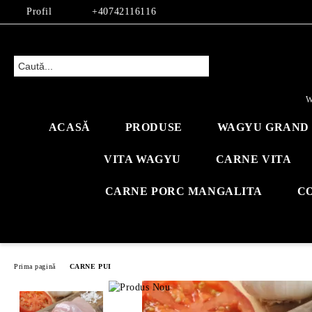
Profil
+40742116116
W
ACASĂ
PRODUSE
WAGYU GRAND 
VITA WAGYU
CARNE VITA
CARNE PORC MANGALITA
C
Prima pagină
CARNE PUI