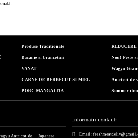
ională.
Produse Traditionale
REDUCERE 30
E
Bacanie si branzeturi
Nou! Peste s
VANAT
Wagyu Grand
CARNE DE BERBECUT SI MIEL
Antricot de 
PORC MANGALITA
Summer time
Informatii contact:
Email:
freshmeatdeliv@gmail
wagyu
Antricot de
Japanese