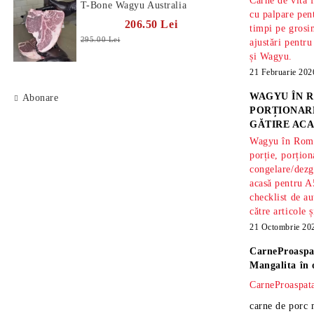
Carne de vită 
T-Bone Wagyu Australia
cu palpare pe
206.50 Lei
timpi pe gros
295.00 Lei
ajustări pentru
și Wagyu.
21 Februarie 202
WAGYU ÎN R
Abonare
PORȚIONARE
GĂTIRE ACA
Wagyu în Român
porție, porțion
congelare/dezg
acasă pentru A
checklist de au
către articole 
21 Octombrie 20
CarneProaspa
Mangalita
în 
CarneProaspata
carne de porc 