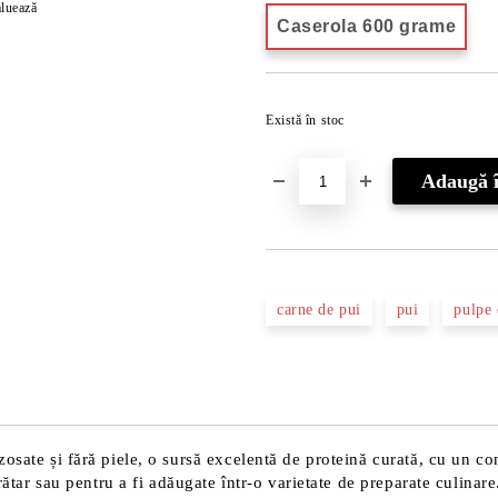
luează
Caserola 600 grame
Există în stoc
carne de pui
pui
pulpe 
osate și fără piele, o sursă excelentă de proteină curată, cu un co
grătar sau pentru a fi adăugate într-o varietate de preparate culinar