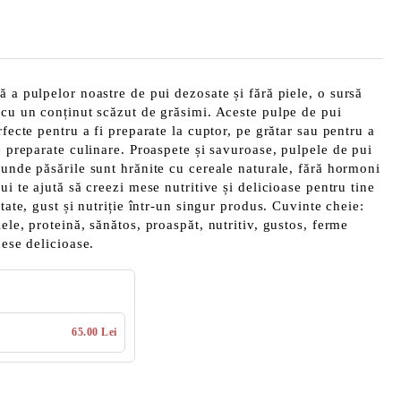
ă a pulpelor noastre de pui dezosate și fără piele, o sursă
 cu un conținut scăzut de grăsimi. Aceste pulpe de pui
rfecte pentru a fi preparate la cuptor, pe grătar sau pentru a
e preparate culinare. Proaspete și savuroase, pulpele de pui
 unde păsările sunt hrănite cu cereale naturale, fără hormoni
ui te ajută să creezi mese nutritive și delicioase pentru tine
itate, gust și nutriție într-un singur produs. Cuvinte cheie:
ele, proteină, sănătos, proaspăt, nutritiv, gustos, ferme
mese delicioase.
65.00 Lei