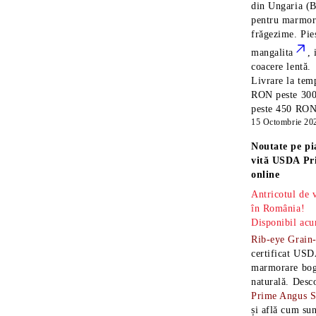
din Ungaria
(B
pentru marmora
frăgezime. Pi
mangalita
, 
coacere lentă.
Livrare la temp
RON peste 300
peste 450 RON î
15 Octombrie 20
Noutate pe pi
vită USDA Pr
online
Antricotul de
în România!
Disponibil acu
Rib-eye Grain
certificat USD
marmorare boga
naturală. Desc
Prime Angus 
și află cum sun