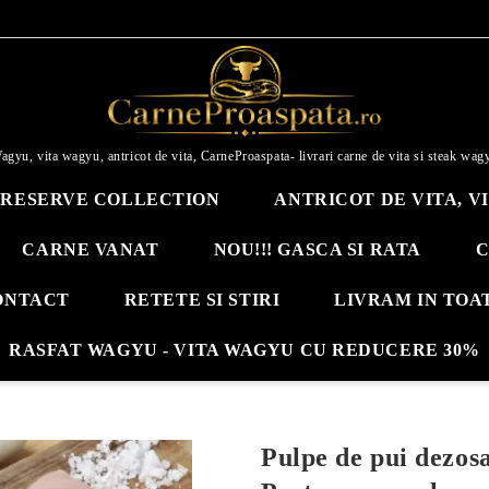
agyu, vita wagyu, antricot de vita, CarneProaspata- livrari carne de vita si steak wag
RESERVE COLLECTION
ANTRICOT DE VITA, V
CARNE VANAT
NOU!!! GASCA SI RATA
C
ONTACT
RETETE SI STIRI
LIVRAM IN TOA
RASFAT WAGYU - VITA WAGYU CU REDUCERE 30%
Pulpe de pui dezosa