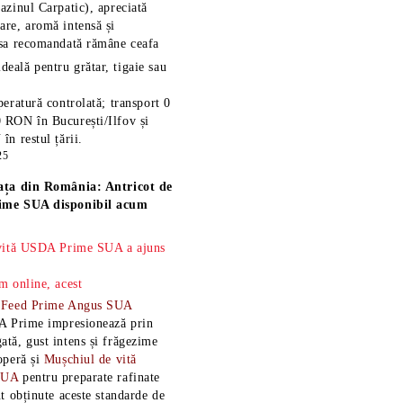
azinul Carpatic), apreciată
re, aromă intensă și
esa recomandată rămâne
ceafa
ideală pentru grătar, tigaie sau
eratură controlată; transport 0
 RON în București/Ilfov și
n restul țării.
25
ața din România: Antricot de
ime SUA disponibil acum
 vită USDA Prime SUA a ajuns
m online, acest
-Feed Prime Angus SUA
A Prime impresionează prin
tă, gust intens și frăgezime
operă și
Mușchiul de vită
SUA
pentru preparate rafinate
t obținute aceste standarde de