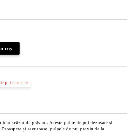
Îmi doresc
de pui dezosate
nținut scăzut de grăsimi. Aceste pulpe de pui dezosate și
e. Proaspete și savuroase, pulpele de pui provin de la